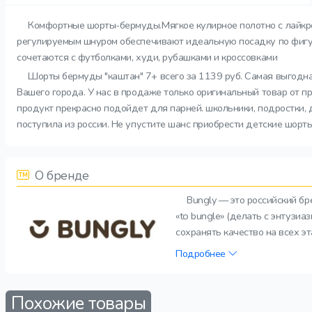
Комфортные шорты-бермуды.Мягкое кулирное полотно с лайкрой
регулируемым шнуром обеспечивают идеальную посадку по фигуре
сочетаются с футболками, худи, рубашками и кроссовками
Шорты бермуды "каштан" 7+ всего за 1139 руб. Самая выгодна
Вашего города. У нас в продаже только оригинальный товар от 
продукт прекрасно подойдет для парней. школьники, подростки, 
поступила из россии. Не упустите шанс приобрести детские шор
О бренде
Bungly — это российский б
«to bungle» (делать с энтузи
сохранять качество на всех э
Подробнее
Похожие товары