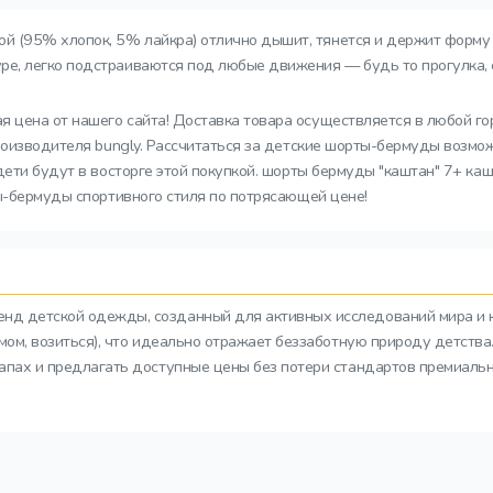
 (95% хлопок, 5% лайкра) отлично дышит, тянется и держит форму п
, легко подстраиваются под любые движения — будь то прогулка, с
я цена от нашего сайта! Доставка товара осуществляется в любой го
производителя bungly. Рассчитаться за детские шорты-бермуды возмо
дети будут в восторге этой покупкой. шорты бермуды "каштан" 7+ ка
ты-бермуды спортивного стиля по потрясающей цене!
ренд детской одежды, созданный для активных исследований мира и 
азмом, возиться), что идеально отражает беззаботную природу детств
тапах и предлагать доступные цены без потери стандартов премиальн