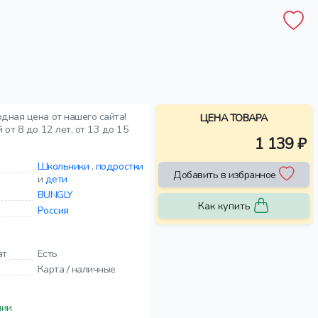
дная цена от нашего сайта!
ЦЕНА ТОВАРА
от 8 до 12 лет, от 13 до 15
1 139 ₽
Школьники
,
подростки
Добавить в избранное
и
дети
BUNGLY
Как купить
Россия
ат
Есть
Карта / наличные
чии