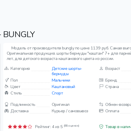
 BUNGLY
Модель от производителя bungly по цене 1139 руб. Самая выго
Оригинальная продукция. шорты бермуды "каштан" 7+ для парней 
лет, для детского возраста каштанового цвета из россии.
Категория
Детские шорты-
Возраст
бермуды
Пол
Мальчики
Бренд
Цвет
Каштановый
Страна
Стиль
Спорт
Подлинность
Оригинал
Обмен-возвр
Доставка
Курьер / самовывоз
Оплата
(88 оценок)
Рейтинг:
4
из 5
Товар в нали