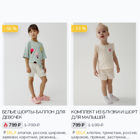
- 56 %
- 33 %
БЕЛЫЕ ШОРТЫ-БАЛЛОН ДЛЯ
КОМПЛЕКТ ИЗ БЛУЗКИ И ШОРТ
ДЕВОЧЕК
ДЛЯ МАЛЫШЕЙ
799 ₽
1 799 ₽
799 ₽
1 199 ₽
SELA
хлопок, россия, широкие,
SELA
хлопок, трикотаж, россия,
завязки, короткие, резинка,
широкие, прямые, застежка,