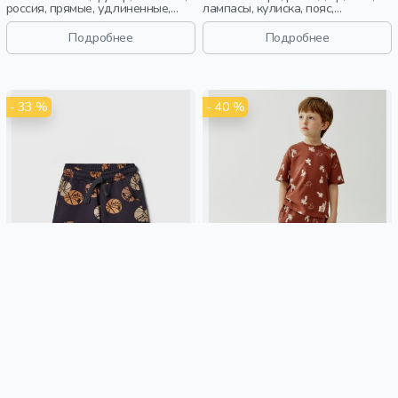
россия, прямые, удлиненные,
лампасы, кулиска, пояс,
кулиска, пояс, девочки, дети
эластичные, мальчики, дети
Подробнее
Подробнее
- 33 %
- 40 %
ТРИКОТАЖНЫЕ ШОРТЫ С
ТРИКОТАЖНЫЕ ШОРТЫ С
ПРИНТОМ ДЛЯ МАЛЬЧИКОВ
ПРИНТОМ ДЛЯ МАЛЬЧИКОВ
599 ₽
899 ₽
599 ₽
999 ₽