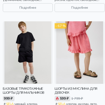
прорези, кулиска, пояс,
принт, пояс, эластичные, спорт,
эластичные, мальчики, дети
мальчики, дети
Подробнее
Подробнее
- 67 %
БАЗОВЫЕ ТРИКОТАЖНЫЕ
ШОРТЫ ИЗ МУСЛИНА ДЛЯ
ШОРТЫ ДЛЯ МАЛЬЧИКОВ
ДЕВОЧЕК
999 ₽
599 ₽
1 799 ₽
SELA
черный, хлопок,
SELA
хлопок, муслин, лето,