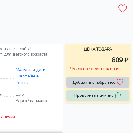
от нашего сайта!
ЦЕНА ТОВАРА
т, для детского возраста
809 ₽
* Была на момент наличия
Малыши
и
дети
Шалфейный
Добавить в избранное
Россия
ат
Есть
Проверить наличие
Карта / наличные
 наличии