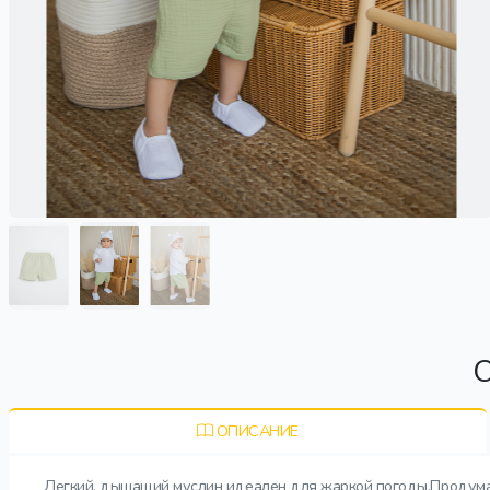
О
ОПИСАНИЕ
Легкий, дышащий муслин идеален для жаркой погоды.Продуман