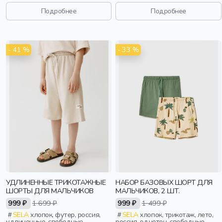
эластичные, мальчики, дети
эластичные, вафельные,
мальчики, дети
Подробнее
Подробнее
- 41 %
- 33 %
УДЛИНЕННЫЕ ТРИКОТАЖНЫЕ
НАБОР БАЗОВЫХ ШОРТ ДЛЯ
ШОРТЫ ДЛЯ МАЛЬЧИКОВ
МАЛЬЧИКОВ, 2 ШТ.
999 ₽
1 699 ₽
999 ₽
1 499 ₽
SELA
хлопок, футер, россия,
SELA
хлопок, трикотаж, лето,
удлиненные, свободные,
россия, однотон, свободные,