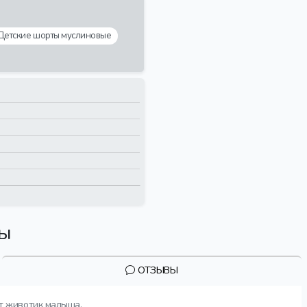
Детские шорты муслиновые
вы
ОТЗЫВЫ
т животик малыша.