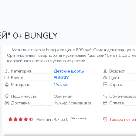
" 0+ BUNGLY
Модель от марки bungly по цене 809 руб. Самая дешевая цена 
Оригинальный товар. шорты муслиновые "шалфей" 0+ от 1 до 3 ле
шалфейного цвета из муслина из россии.
Категория
Детские шорты
Возраст
Бренд
BUNGLY
Цвет
Материал
Муслин
Страна
Подлинность
Оригинал
Обмен-возвр
Доставка
Курьер / самовывоз
Оплата
(66 оценок)
Рейтинг:
4.7
из 5
Товара нет в