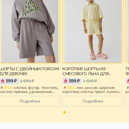
ШОРТЫ С ДВОЙНЫМ ПОЯСОМ
КОРОТКИЕ ШОРТЫ ИЗ
Т
ДЛЯ ДЕВОЧЕК
СМЕСОВОГО ЛЬНА ДЛЯ
Ф
ДЕВОЧЕК
Д
599 ₽
1 699 ₽
599 ₽
1 599 ₽
SELA
хлопок, футер, текстиль,
SELA
лен, россия, широкие,
россия, прямые, удлиненные,
короткие, клетка, принт, кулиска,
р
кулиска, пояс, девочки, дети
пояс, эластичные, девочки, дети
к
п
Подробнее
Подробнее