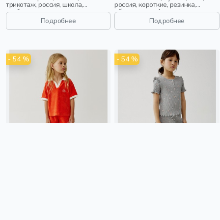
трикотаж, россия, школа,
россия, короткие, резинка,
свободные, прорези, кулиска,
оборка, пояс, фактурные,
пояс, эластичные, повседневный,
эластичные, девочки, дети
Подробнее
Подробнее
спорт, мальчики, дети
- 54 %
- 54 %
МАХРОВЫЕ ШОРТЫ ДЛЯ
КОРОТКИЕ ШОРТЫ С ПРИНТОМ
ДЕВОЧЕК
ДЛЯ ДЕВОЧЕК
599 ₽
1 299 ₽
599 ₽
1 299 ₽