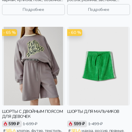
эластичные, мальчики, дети
кнопки, складки, принт, пояс,
эластичные, девочки, дети
Подробнее
Подробнее
- 65 %
- 60 %
ШОРТЫ С ДВОЙНЫМ ПОЯСОМ
ШОРТЫ ДЛЯ МАЛЬЧИКОВ
ДЛЯ ДЕВОЧЕК
599 ₽
1 699 ₽
599 ₽
1 499 ₽
SELA
хлопок, футер, текстиль,
SELA
махра, россия, прямые,