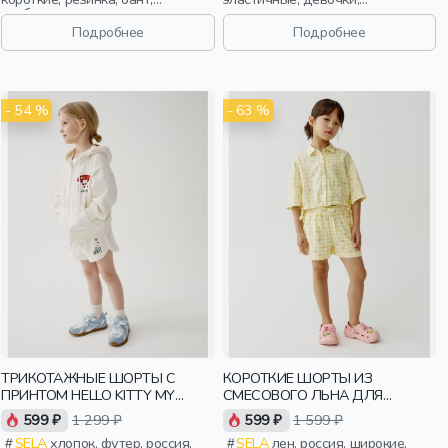
свободные, пояс, эластичные,
старшеклассники, дети
девочки, старшеклассники, дети
Подробнее
Подробнее
- 54 %
- 63 %
ТРИКОТАЖНЫЕ ШОРТЫ С
КОРОТКИЕ ШОРТЫ ИЗ
ПРИНТОМ HELLO KITTY MY
СМЕСОВОГО ЛЬНА ДЛЯ
MELODY ДЛЯ ДЕВОЧЕК
ДЕВОЧЕК
599 ₽
1 299 ₽
599 ₽
1 599 ₽
SELA
хлопок, футер, россия,
SELA
лен, россия, широкие,