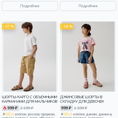
оборка, кулиска, пояс,
крылышки, кнопки, свободные,
фактурные, эластичные, девочки,
принт, вышивка, вырез, круглый
Подробнее
Подробнее
дети
вырез, пояс, объемные,
эластичные, малыши, дети
- 57 %
- 38 %
ШОРТЫ-КАРГО С ОБЪЕМНЫМИ
ДЖИНСОВЫЕ ШОРТЫ В
КАРМАНАМИ ДЛЯ МАЛЬЧИКОВ
СКЛАДКУ ДЛЯ ДЕВОЧЕК
999 ₽
2 299 ₽
999 ₽
1 599 ₽
SELA
хлопок, россия, прорези,
SELA
хлопок, деним, джинса,
карман, кулиска, пояс, объемные,
россия, резинка, застежка,