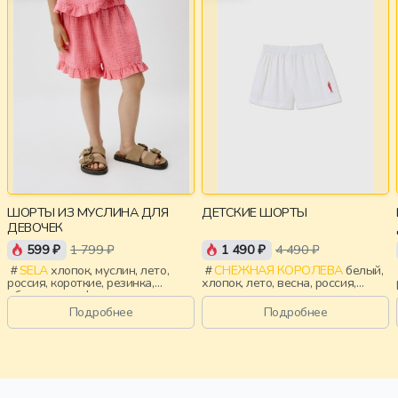
ШОРТЫ ИЗ МУСЛИНА ДЛЯ
ДЕТСКИЕ ШОРТЫ
ДЕВОЧЕК
599 ₽
1 799 ₽
1 490 ₽
4 490 ₽
SELA
хлопок, муслин, лето,
СНЕЖНАЯ КОРОЛЕВА
белый,
россия, короткие, резинка,
хлопок, лето, весна, россия,
оборка, пояс, фактурные,
резинка, прорези, карман,
эластичные, девочки, дети
вышивка, пояс, эластичные,
Подробнее
Подробнее
девочки, дети