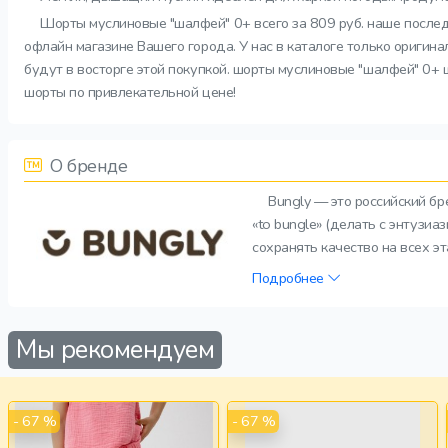
Шорты муслиновые "шалфей" 0+ всего за 809 руб. наше послед
офлайн магазине Вашего города. У нас в каталоге только оригин
будут в восторге этой покупкой. шорты муслиновые "шалфей" 0+ 
шорты по привлекательной цене!
О бренде
Bungly — это российский б
«to bungle» (делать с энтузи
сохранять качество на всех э
Подробнее
Мы рекомендуем
- 67 %
- 67 %