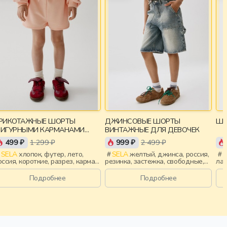
РИКОТАЖНЫЕ ШОРТЫ
ДЖИНСОВЫЕ ШОРТЫ
ШО
ИГУРНЫМИ КАРМАНАМИ
ВИНТАЖНЫЕ ДЛЯ ДЕВОЧЕК
ЛЯ ДЕВОЧЕК
499 ₽
1 299 ₽
999 ₽
2 499 ₽
SELA
хлопок, футер, лето,
SELA
желтый, джинса, россия,
S
оссия, короткие, разрез, карман,
резинка, застежка, свободные,
лам
улиска, пояс, эластичные,
пояс, девочки, дети
эла
овседневный, девочки, дети
Подробнее
Подробнее