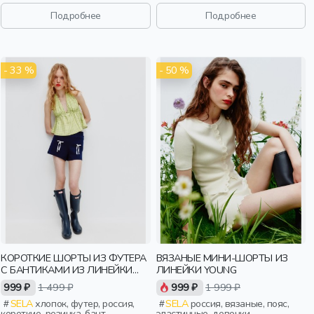
пояс, девочки, дети
эластичные, мальчики, дети
Подробнее
Подробнее
- 33 %
- 50 %
КОРОТКИЕ ШОРТЫ ИЗ ФУТЕРА
ВЯЗАНЫЕ МИНИ-ШОРТЫ ИЗ
С БАНТИКАМИ ИЗ ЛИНЕЙКИ
ЛИНЕЙКИ YOUNG
YOUNG
999 ₽
1 499 ₽
999 ₽
1 999 ₽
SELA
хлопок, футер, россия,
SELA
россия, вязаные, пояс,
короткие, резинка, бант,
эластичные, девочки,