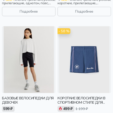
прилегающие, однотон, пояс,
короткие, прилегающие,
кружево, эластичные, девочки,
лампасы, принт, пояс,
дети
эластичные, повседневный,
Подробнее
Подробнее
спорт, девочки, дети
- 58 %
БАЗОВЫЕ ВЕЛОСИПЕДКИ ДЛЯ
КОРОТКИЕ ВЕЛОСИПЕДКИ В
ДЕВОЧЕК
СПОРТИВНОМ СТИЛЕ ДЛЯ
ДЕВОЧЕК
599 ₽
499 ₽
1 199 ₽