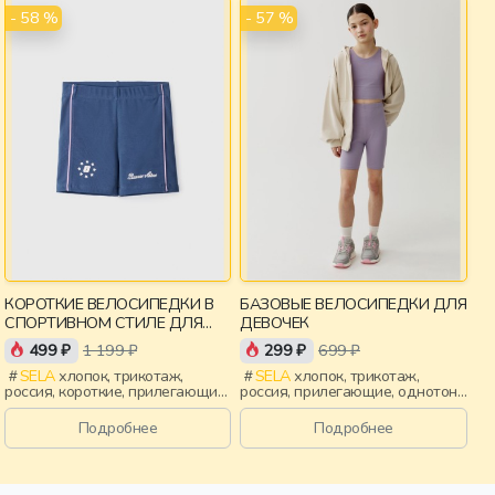
- 58 %
- 57 %
КОРОТКИЕ ВЕЛОСИПЕДКИ В
БАЗОВЫЕ ВЕЛОСИПЕДКИ ДЛЯ
СПОРТИВНОМ СТИЛЕ ДЛЯ
ДЕВОЧЕК
ДЕВОЧЕК
499 ₽
1 199 ₽
299 ₽
699 ₽
SELA
хлопок, трикотаж,
SELA
хлопок, трикотаж,
россия, короткие, прилегающие,
россия, прилегающие, однотон,
лампасы, принт, пояс,
пояс, эластичные,
эластичные, повседневный,
повседневный, спорт, девочки,
Подробнее
Подробнее
спорт, девочки, дети
дети