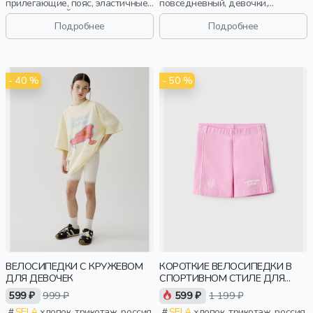
прилегающие, пояс, эластичные,
повседневный, девочки,
повседневный, спорт, девочки,
малыши, дошкольники, дети
дети
Подробнее
Подробнее
- 40 %
- 50 %
ВЕЛОСИПЕДКИ С КРУЖЕВОМ
КОРОТКИЕ ВЕЛОСИПЕДКИ В
ДЛЯ ДЕВОЧЕК
СПОРТИВНОМ СТИЛЕ ДЛЯ
ДЕВОЧЕК
599 ₽
999 ₽
599 ₽
1 199 ₽
SELA
хлопок, трикотаж, россия,
SELA
хлопок, трикотаж, россия,