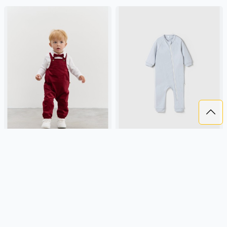
ПОЛУКОМБИНЕЗОН
СЛИП НА МОЛНИИ "ЖЕМЧУГ"
ВЕЛЬВЕТОВЫЙ "БОРДО" 0+
0+
1 749 ₽
1 799 ₽
BUNGLY
бордовый, вельвет,
BUNGLY
жемчужный, россия,
россия, повседневный, малыши,
молния, малыши, дети
дети
Подробнее
Подробнее