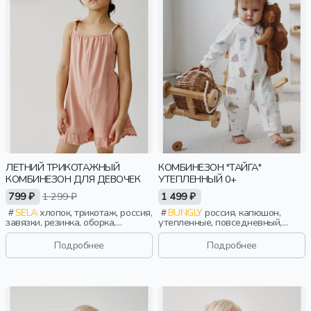
ЛЕТНИЙ ТРИКОТАЖНЫЙ
КОМБИНЕЗОН "ТАЙГА"
КОМБИНЕЗОН ДЛЯ ДЕВОЧЕК
УТЕПЛЕННЫЙ 0+
799 ₽
1 299 ₽
1 499 ₽
SELA
хлопок, трикотаж, россия,
BUNGLY
россия, капюшон,
завязки, резинка, оборка,
утепленные, повседневный,
эластичные, девочки, дети
актив, малыши, дети
Подробнее
Подробнее