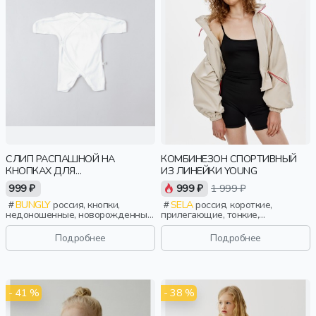
СЛИП РАСПАШНОЙ НА
КОМБИНЕЗОН СПОРТИВНЫЙ
КНОПКАХ ДЛЯ
ИЗ ЛИНЕЙКИ YOUNG
НЕДОНОШЕННЫХ "ТОФУ" 0+
999 ₽
999 ₽
1 999 ₽
BUNGLY
россия, кнопки,
SELA
россия, короткие,
недоношенные, новорожденные,
прилегающие, тонкие,
дети
эластичные, спорт, девочки,
старшеклассники, дети
Подробнее
Подробнее
- 41 %
- 38 %