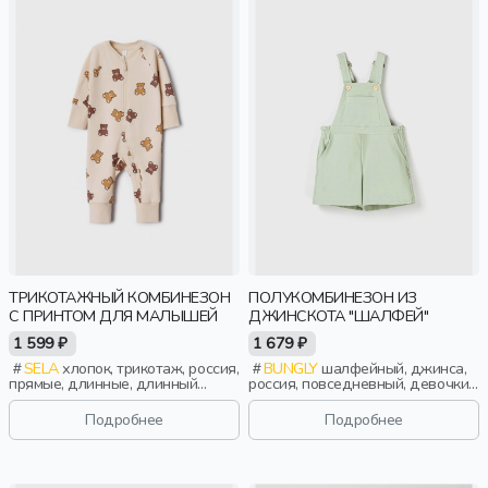
ТРИКОТАЖНЫЙ КОМБИНЕЗОН
ПОЛУКОМБИНЕЗОН ИЗ
С ПРИНТОМ ДЛЯ МАЛЫШЕЙ
ДЖИНСКОТА "ШАЛФЕЙ"
1 599 ₽
1 679 ₽
SELA
хлопок, трикотаж, россия,
BUNGLY
шалфейный, джинса,
прямые, длинные, длинный
россия, повседневный, девочки,
рукав, застежка, манжета, принт,
малыши, дошкольники, дети
вырез, круглый вырез,
Подробнее
Подробнее
эластичные, малыши, дети