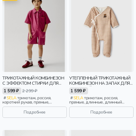
ТРИКОТАЖНЫЙ КОМБИНЕЗОН
УТЕПЛЕННЫЙ ТРИКОТАЖНЫЙ
С ЭФФЕКТОМ СТИРКИ ДЛЯ
КОМБИНЕЗОН НА ЗАПАХ ДЛЯ
ДЕВОЧЕК
МАЛЫШЕЙ
1 599 ₽
2 299 ₽
1 599 ₽
SELA
трикотаж, россия,
SELA
трикотаж, россия,
короткий рукав, прямые,
прямые, длинные, длинный
короткие, застежка, кнопки,
рукав, застежка, утепленные,
принт, воротник, девочки, дети
кнопки, клетка, запах, принт,
Подробнее
Подробнее
вышивка, вырез, малыши, дети