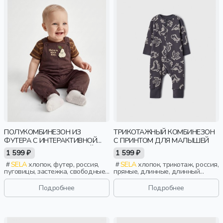
ПОЛУКОМБИНЕЗОН ИЗ
ТРИКОТАЖНЫЙ КОМБИНЕЗОН
ФУТЕРА C ИНТЕРАКТИВНОЙ
С ПРИНТОМ ДЛЯ МАЛЫШЕЙ
ДЕТАЛЬЮ ДЛЯ МАЛЫШЕЙ
1 599 ₽
1 599 ₽
SELA
хлопок, футер, россия,
SELA
хлопок, трикотаж, россия,
пуговицы, застежка, свободные,
прямые, длинные, длинный
вышивка, актив, малыши, дети
рукав, застежка, манжета, принт,
вырез, круглый вырез,
Подробнее
Подробнее
эластичные, малыши, дети