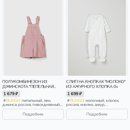
ПОЛУКОМБИНЕЗОН ИЗ
СЛИП НА КНОПКАХ "МОЛОКО"
ДЖИНСКОТА "ПЕПЕЛЬНАЯ
ИЗ АЖУРНОГО ХЛОПКА 0+
РОЗА"
1 679 ₽
1 699 ₽
BUNGLY
пепельный, лен,
BUNGLY
молочный, хлопок,
джинса, россия, повседневный,
россия, кнопки, ажур,
девочки, малыши, дошкольники,
новорожденные, дети
дети
Подробнее
Подробнее