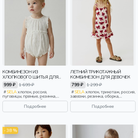
КОМБИНЕЗОН ИЗ
ЛЕТНИЙ ТРИКОТАЖНЫЙ
ХЛОПКОВОГО ШИТЬЯ ДЛЯ
КОМБИНЕЗОН ДЛЯ ДЕВОЧЕК
МАЛЫШЕЙ
999 ₽
1 699 ₽
799 ₽
1 299 ₽
SELA
хлопок, россия,
SELA
хлопок, трикотаж, россия,
пуговицы, прямые, резинка,
завязки, резинка, оборка,
застежка, кнопки, оборка, вырез,
эластичные, девочки, дети
круглый вырез, сборки,
Подробнее
Подробнее
эластичные, малыши, дети
- 38 %