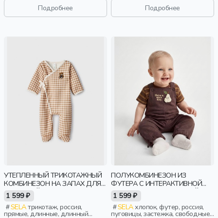
Подробнее
Подробнее
УТЕПЛЕННЫЙ ТРИКОТАЖНЫЙ
ПОЛУКОМБИНЕЗОН ИЗ
КОМБИНЕЗОН НА ЗАПАХ ДЛЯ
ФУТЕРА C ИНТЕРАКТИВНОЙ
МАЛЫШЕЙ
ДЕТАЛЬЮ ДЛЯ МАЛЫШЕЙ
1 599 ₽
1 599 ₽
SELA
трикотаж, россия,
SELA
хлопок, футер, россия,
прямые, длинные, длинный
пуговицы, застежка, свободные,