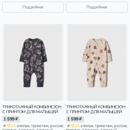
рукав, застежка, утепленные,
вышивка, актив, малыши, дети
кнопки, клетка, запах, принт,
Подробнее
Подробнее
вышивка, вырез, малыши, дети
ТРИКОТАЖНЫЙ КОМБИНЕЗОН
ТРИКОТАЖНЫЙ КОМБИНЕЗОН
С ПРИНТОМ ДЛЯ МАЛЫШЕЙ
С ПРИНТОМ ДЛЯ МАЛЫШЕЙ
1 599 ₽
1 599 ₽
SELA
хлопок, трикотаж, россия,
SELA
хлопок, трикотаж, россия,
прямые, длинные, длинный
прямые, длинные, длинный