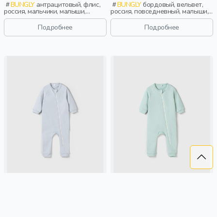
BUNGLY
антрацитовый, флис,
BUNGLY
бордовый, вельвет,
россия, мальчики, малыши,
россия, повседневный, малыши,
дошкольники, дети
дети
Подробнее
Подробнее
СЛИП НА МОЛНИИ "ЖЕМЧУГ"
СЛИП НА МОЛНИИ "ШАЛФЕЙ"
0+
0+
1 799 ₽
1 799 ₽