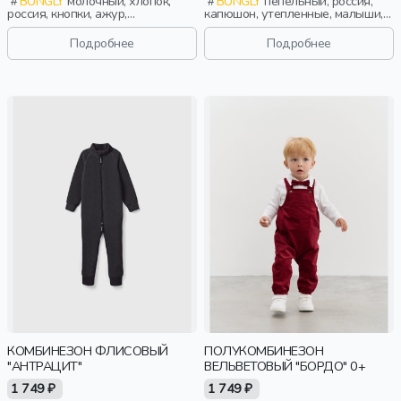
BUNGLY
молочный, хлопок,
BUNGLY
пепельный, россия,
россия, кнопки, ажур,
капюшон, утепленные, малыши,
новорожденные, дети
дети
Подробнее
Подробнее
КОМБИНЕЗОН ФЛИСОВЫЙ
ПОЛУКОМБИНЕЗОН
"АНТРАЦИТ"
ВЕЛЬВЕТОВЫЙ "БОРДО" 0+
1 749 ₽
1 749 ₽