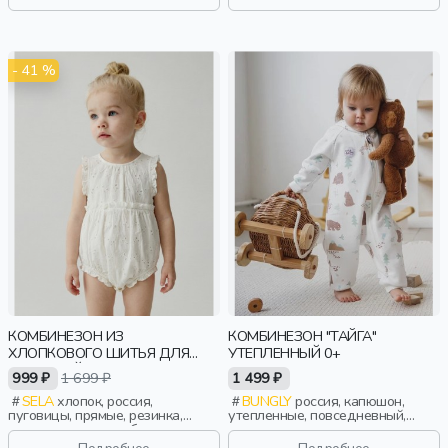
- 41 %
КОМБИНЕЗОН ИЗ
КОМБИНЕЗОН "ТАЙГА"
ХЛОПКОВОГО ШИТЬЯ ДЛЯ
УТЕПЛЕННЫЙ 0+
МАЛЫШЕЙ
999 ₽
1 699 ₽
1 499 ₽
SELA
хлопок, россия,
BUNGLY
россия, капюшон,
пуговицы, прямые, резинка,
утепленные, повседневный,
застежка, кнопки, оборка, вырез,
актив, малыши, дети
круглый вырез, сборки,