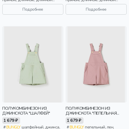
рукав, застежка, манжета, принт,
рукав, застежка, манжета, принт,
вырез, круглый вырез,
вырез, круглый вырез,
Подробнее
Подробнее
эластичные, малыши, дети
эластичные, малыши, дети
ПОЛУКОМБИНЕЗОН ИЗ
ПОЛУКОМБИНЕЗОН ИЗ
ДЖИНСКОТА "ШАЛФЕЙ"
ДЖИНСКОТА "ПЕПЕЛЬНАЯ
РОЗА"
1 679 ₽
1 679 ₽
BUNGLY
шалфейный, джинса,
BUNGLY
пепельный, лен,