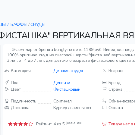
ДЫ И БАФФЫ
/
СНУДЫ
"ФИСТАШКА" ВЕРТИКАЛЬНАЯ ВЯ
Экземпляр от бренда bungly по цене 1199 руб. Выгодное пред
100% оригинал. снуд из смесовой шерсти "фисташка" вертикальна
3 лет, от 4 до 7 лет, для детского возраста фисташкового цвета и
Категория
Детские снуды
Возраст
Пол
Девочки
Бренд
Цвет
Фисташковый
Страна
Подлинность
Оригинал
Обмен-возвр
Доставка
Курьер / самовывоз
Оплата
(48 оценок)
Рейтинг:
4
из 5
Товара нет в