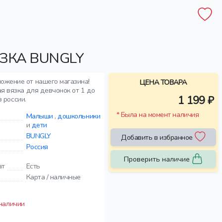
ЗКА BUNGLY
ложение от нашего магазина!
ЦЕНА ТОВАРА
я вязка для девчонок от 1 до
1 199 ₽
з россии.
* Была на момент наличия
Малыши
,
дошкольники
и
дети
BUNGLY
Добавить в избранное
Россия
Проверить наличие
ат
Есть
Карта / наличные
 наличии