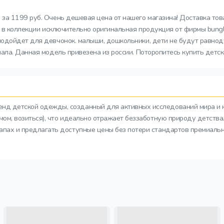
о за 1199 руб. Очень дешевая цена от нашего магазина! Доставка то
с в коллекции исключительно оригинальная продукция от фирмы bungl
одойдет для девчонок. малыши, дошкольники, дети не будут равноду
ала. Данная модель привезена из россии. Поторопитесь купить детс
ренд детской одежды, созданный для активных исследований мира и 
азмом, возиться), что идеально отражает беззаботную природу детств
тапах и предлагать доступные цены без потери стандартов премиальн