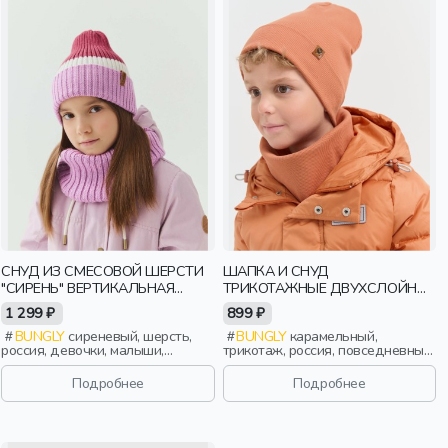
СНУД ИЗ СМЕСОВОЙ ШЕРСТИ
ШАПКА И СНУД
"СИРЕНЬ" ВЕРТИКАЛЬНАЯ
ТРИКОТАЖНЫЕ ДВУХСЛОЙНЫЕ
ВЯЗКА
"КАРАМЕЛЬ"
1 299 ₽
899 ₽
BUNGLY
сиреневый, шерсть,
BUNGLY
карамельный,
россия, девочки, малыши,
трикотаж, россия, повседневный,
дошкольники, дети
актив, мальчики, малыши,
дошкольники, дети
Подробнее
Подробнее