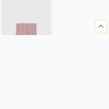
СНУД ХЛОПКОВЫЙ "ПУДРА" 0+
559 ₽
BUNGLY
пудровый, хлопок,
россия, актив, малыши, дети
Подробнее