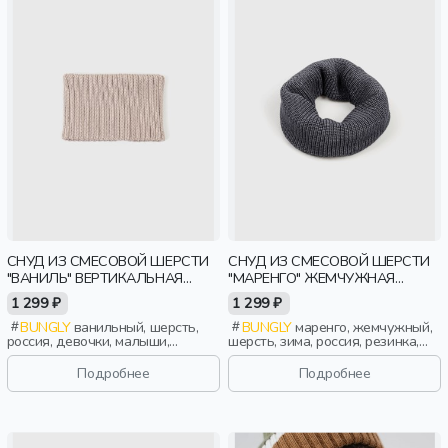
СНУД ИЗ СМЕСОВОЙ ШЕРСТИ
СНУД ИЗ СМЕСОВОЙ ШЕРСТИ
"ВАНИЛЬ" ВЕРТИКАЛЬНАЯ
"МАРЕНГО" ЖЕМЧУЖНАЯ
ВЯЗКА
РЕЗИНКА
1 299 ₽
1 299 ₽
BUNGLY
ванильный, шерсть,
BUNGLY
маренго, жемчужный,
россия, девочки, малыши,
шерсть, зима, россия, резинка,
дошкольники, дети
девочки, малыши, дошкольники,
дети
Подробнее
Подробнее