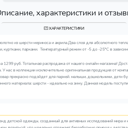
писание, характеристики и отзы
ХАРАКТЕРИСТИКИ
полотно из шерсти мериноса и акрила.Два слоя для абсолютного тепл
 куртками, парками. Температурный режим от -5 до -25°C в зависимо
а 1299 руб. Тотальная распродажа от нашего онлайн-магазина! Дост
. У нас в коллекции исключительно оригинальная продукция от компа
овар прекрасно подойдет для парней. малыши, дошкольники, дети буд
ного материала: шерсти - идеально на зиму. Данная модель поступи
ренд детской одежды, созданный для активных исследований мира и 
азмом, возиться), что идеально отражает беззаботную природу детств