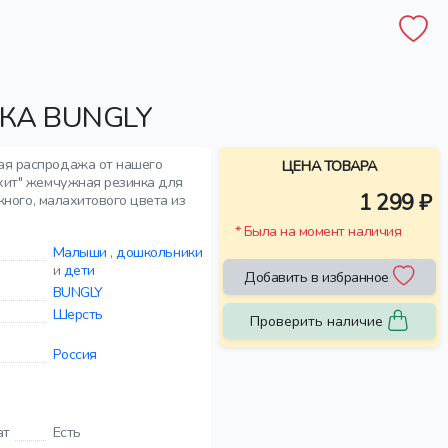
КА BUNGLY
ная распродажа от нашего
ЦЕНА ТОВАРА
ахит" жемчужная резинка для
1 299 ₽
жного, малахитового цвета из
* Была на момент наличия
Малыши
,
дошкольники
и
дети
Добавить в избранное
BUNGLY
Шерсть
Проверить наличие
Россия
ат
Есть