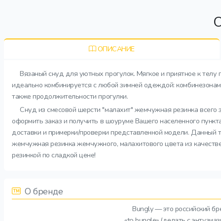
О
ОПИСАНИЕ
Вязаный снуд для уютных прогулок. Мягкое и приятное к телу 
идеально комбинируется с любой зимней одеждой: комбинезонами,
также продолжительности прогулки.
Снуд из смесовой шерсти "малахит" жемчужная резинка всего з
оформить заказ и получить в шоуруме Вашего населенного пункта
доставки и примерки/проверки представленной модели. Данный т
жемчужная резинка жемчужного, малахитового цвета из качествен
резинкой по сладкой цене!
О бренде
Bungly — это российский б
«to bungle» (делать с энтузи