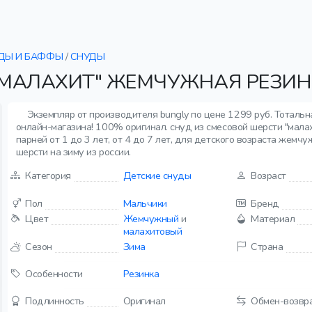
ДЫ И БАФФЫ
/
СНУДЫ
"МАЛАХИТ" ЖЕМЧУЖНАЯ РЕЗИН
Экземпляр от производителя bungly по цене 1299 руб. Тоталь
онлайн-магазина! 100% оригинал. снуд из смесовой шерсти "мал
парней от 1 до 3 лет, от 4 до 7 лет, для детского возраста жемчу
шерсти на зиму из россии.
Категория
Детские снуды
Возраст
Пол
Мальчики
Бренд
Цвет
Жемчужный
и
Материал
малахитовый
Сезон
Зима
Страна
Особенности
Резинка
Подлинность
Оригинал
Обмен-возвр