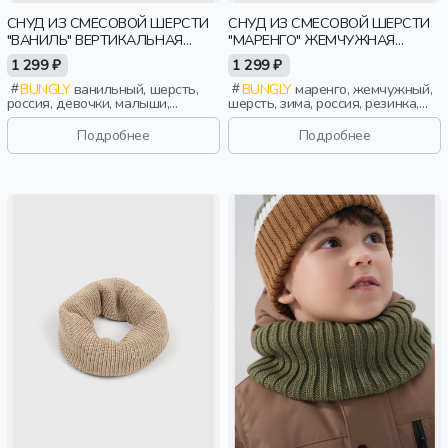
СНУД ИЗ СМЕСОВОЙ ШЕРСТИ
СНУД ИЗ СМЕСОВОЙ ШЕРСТИ
"ВАНИЛЬ" ВЕРТИКАЛЬНАЯ
"МАРЕНГО" ЖЕМЧУЖНАЯ
ВЯЗКА
РЕЗИНКА
1 299 ₽
1 299 ₽
BUNGLY
ванильный, шерсть,
BUNGLY
маренго, жемчужный,
россия, девочки, малыши,
шерсть, зима, россия, резинка,
дошкольники, дети
девочки, малыши, дошкольники,
дети
Подробнее
Подробнее