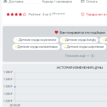
Доставка
Курьер / самовывоз
Оплата
(96 оценок)
Рейтинг:
4
из 5
Товара нет в
Вам понравятся эти подборки
Детские снуды на резинке
Детские снуды bungly
Д
Детские снуды малахитовые
Детские снуды шерстяные
Показать ещё
1
ИСТОРИЯ ИЗМЕНЕНИЯ ЦЕНЫ