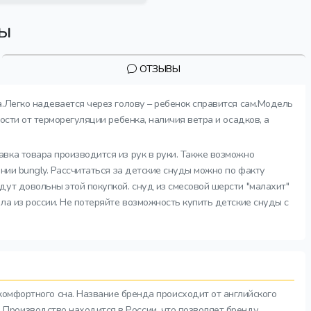
вы
ОТЗЫВЫ
а.Легко надевается через голову – ребенок справится сам.Модель
сти от терморегуляции ребенка, наличия ветра и осадков, а
авка товара производится из рук в руки. Также возможно
нии bungly. Рассчитаться за детские снуды можно по факту
ут довольны этой покупкой. снуд из смесовой шерсти "малахит"
ла из россии. Не потеряйте возможность купить детские снуды с
комфортного сна. Название бренда происходит от английского
а. Производство находится в России, что позволяет бренду