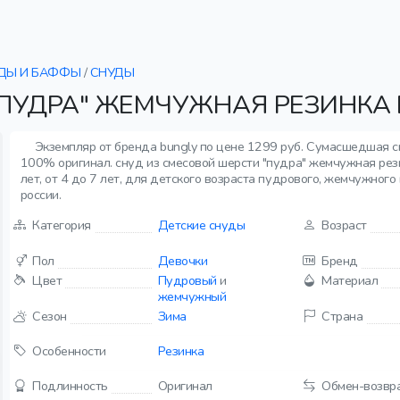
ДЫ И БАФФЫ
/
СНУДЫ
"ПУДРА" ЖЕМЧУЖНАЯ РЕЗИНКА 
Экземпляр от бренда bungly по цене 1299 руб. Сумасшедшая с
100% оригинал. снуд из смесовой шерсти "пудра" жемчужная рез
лет, от 4 до 7 лет, для детского возраста пудрового, жемчужного
россии.
Категория
Детские снуды
Возраст
Пол
Девочки
Бренд
Цвет
Пудровый
и
Материал
жемчужный
Сезон
Зима
Страна
Особенности
Резинка
Подлинность
Оригинал
Обмен-возвр