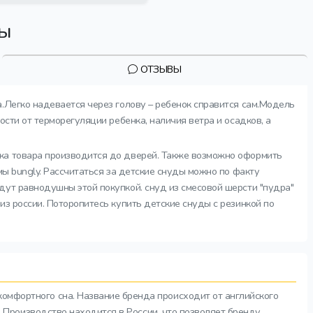
вы
ОТЗЫВЫ
а.Легко надевается через голову – ребенок справится сам.Модель
сти от терморегуляции ребенка, наличия ветра и осадков, а
вка товара производится до дверей. Также возможно оформить
мы bungly. Рассчитаться за детские снуды можно по факту
дут равнодушны этой покупкой. снуд из смесовой шерсти "пудра"
з россии. Поторопитесь купить детские снуды с резинкой по
комфортного сна. Название бренда происходит от английского
а. Производство находится в России, что позволяет бренду