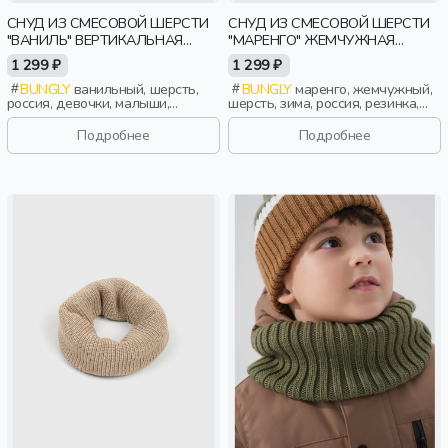
СНУД ИЗ СМЕСОВОЙ ШЕРСТИ
СНУД ИЗ СМЕСОВОЙ ШЕРСТИ
"ВАНИЛЬ" ВЕРТИКАЛЬНАЯ
"МАРЕНГО" ЖЕМЧУЖНАЯ
ВЯЗКА
РЕЗИНКА
1 299 ₽
1 299 ₽
BUNGLY
ванильный, шерсть,
BUNGLY
маренго, жемчужный,
россия, девочки, малыши,
шерсть, зима, россия, резинка,
дошкольники, дети
девочки, малыши, дошкольники,
дети
Подробнее
Подробнее