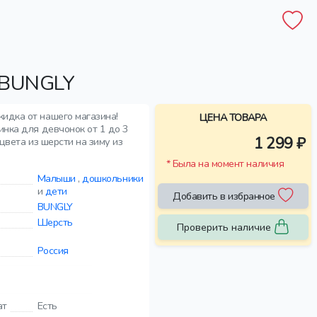
BUNGLY
кидка от нашего магазина!
ЦЕНА ТОВАРА
инка для девчонок от 1 до 3
1 299 ₽
 цвета из шерсти на зиму из
* Была на момент наличия
Малыши
,
дошкольники
и
дети
Добавить в избранное
BUNGLY
Шерсть
Проверить наличие
Россия
ат
Есть