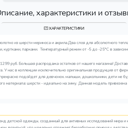
писание, характеристики и отзы
ХАРАКТЕРИСТИКИ
полотно из шерсти мериноса и акрила.Два слоя для абсолютного тепл
 куртками, парками. Температурный режим от -5 до -25°C в зависимо
 1299 руб. Большая распродажа остатков от нашего магазина! Доста
та. У нас в коллекции исключительно оригинальная продукция от фир
прекрасно подойдет для девчонок. малыши, дошкольники, дети не бу
о материала: шерсти - идеально на зиму. Данная модель привезена и
ренд детской одежды, созданный для активных исследований мира и 
азмом, возиться), что идеально отражает беззаботную природу детств