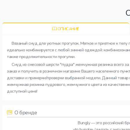
О
ОПИСАНИЕ
Вязаный снуд для уютных прогулок. Мягкое и приятное к телу 
идеально комбинируется с любой зимней одеждой: комбинезонами,
также продолжительности прогулки.
Снуд из смесовой шерсти "пудра" жемчужная резинка всего за
заказ и получить в розничном магазине Вашего населенного пунк
доставки и примерки/проверки выбранной модели. Данный товар 
жемчужная резинка пудрового, жемчужного цвета из качественног
доступной цене!
О бренде
Bungly — это российский б
«to bungle» (делать с энтузи