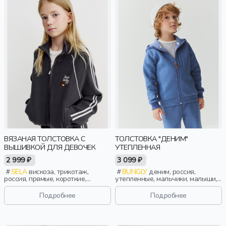
ВЯЗАНАЯ ТОЛСТОВКА С
ТОЛСТОВКА "ДЕНИМ"
ВЫШИВКОЙ ДЛЯ ДЕВОЧЕК
УТЕПЛЕННАЯ
2 999 ₽
3 099 ₽
SELA
вискоза, трикотаж,
BUNGLY
деним, россия,
россия, прямые, короткие,
утепленные, мальчики, малыши,
резинка, длинные, вязаные,
дошкольники, дети
длинный рукав, застежка,
Подробнее
Подробнее
лампасы, стопперы, манжета,
прорези, вышивка, воротник,
фактурные, воротник-стойка,
спорт, девочки, дети