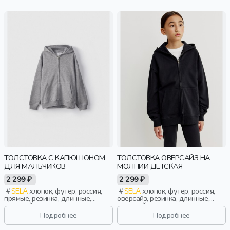
ТОЛСТОВКА С КАПЮШОНОМ
ТОЛСТОВКА ОВЕРСАЙЗ НА
ДЛЯ МАЛЬЧИКОВ
МОЛНИИ ДЕТСКАЯ
2 299 ₽
2 299 ₽
SELA
хлопок, футер, россия,
SELA
хлопок, футер, россия,
прямые, резинка, длинные,
оверсайз, резинка, длинные,
длинный рукав, капюшон,
длинный рукав, капюшон,
молния, школа, манжета,
молния, застежка, однотон,
Подробнее
Подробнее
свободные, мальчики, дети
манжета, свободные, мальчики,
дети