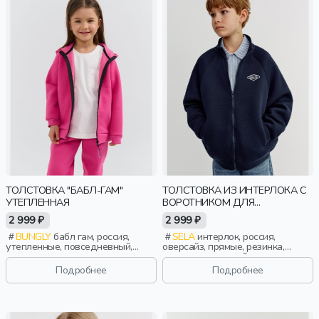
ТОЛСТОВКА "БАБЛ-ГАМ"
ТОЛСТОВКА ИЗ ИНТЕРЛОКА С
УТЕПЛЕННАЯ
ВОРОТНИКОМ ДЛЯ
МАЛЬЧИКОВ
2 999 ₽
2 999 ₽
BUNGLY
бабл гам, россия,
SELA
интерлок, россия,
утепленные, повседневный,
оверсайз, прямые, резинка,
девочки, малыши, дошкольники,
длинные, длинный рукав, ворот,
дети
школа, манжета, свободные,
Подробнее
Подробнее
прорези, вышивка, воротник,
воротник-стойка, мальчики, дети