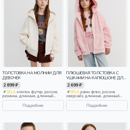
ТОЛСТОВКА НА МОЛНИИ ДЛЯ
ПЛЮШЕВАЯ ТОЛСТОВКА С
ДЕВОЧЕК
УШКАМИ НА КАПЮШОНЕ ДЛЯ
ДЕВОЧЕК
2 899 ₽
2 699 ₽
SELA
хлопок, футер, россия,
SELA
рами, флис, россия,
резинка, длинные, длинный
оверсайз, длинные, длинный
рукав, капюшон, молния, школа,
рукав, капюшон, застежка,
манжета, свободные, девочки,
стопперы, манжета, свободные,
Подробнее
Подробнее
дети
уши, объемные, эластичные,
девочки, дети