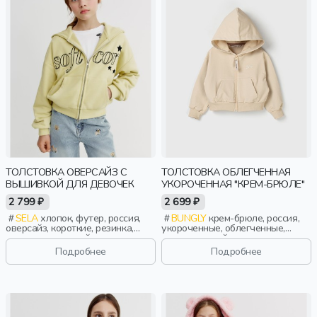
ТОЛСТОВКА ОВЕРСАЙЗ С
ТОЛСТОВКА ОБЛЕГЧЕННАЯ
ВЫШИВКОЙ ДЛЯ ДЕВОЧЕК
УКОРОЧЕННАЯ "КРЕМ-БРЮЛЕ"
2 799 ₽
2 699 ₽
SELA
хлопок, футер, россия,
BUNGLY
крем-брюле, россия,
оверсайз, короткие, резинка,
укороченные, облегченные,
длинные, длинный рукав,
повседневный, девочки,
капюшон, застежка, манжета,
малыши, дошкольники, дети
Подробнее
Подробнее
свободные, вышивка, девочки,
дети