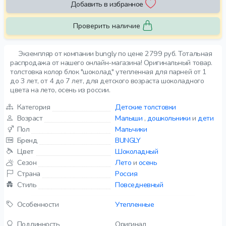
Добавить в избранное
Проверить наличие
Экземпляр от компании bungly по цене 2799 руб. Тотальная
распродажа от нашего онлайн-магазина! Оригинальный товар.
толстовка колор блок "шоколад" утепленная для парней от 1
до 3 лет, от 4 до 7 лет, для детского возраста шоколадного
цвета на лето, осень из россии.
Категория
Детские толстовки
Возраст
Малыши
,
дошкольники
и
дети
Пол
Мальчики
Бренд
BUNGLY
Цвет
Шоколадный
Сезон
Лето
и
осень
Страна
Россия
Стиль
Повседневный
Особенности
Утепленные
Подлинность
Оригинал