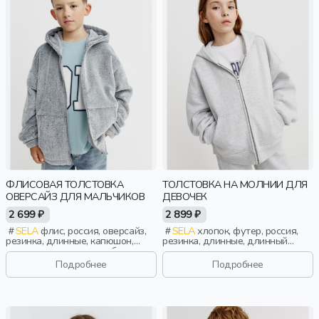
ФЛИСОВАЯ ТОЛСТОВКА
ТОЛСТОВКА НА МОЛНИИ ДЛЯ
ОВЕРСАЙЗ ДЛЯ МАЛЬЧИКОВ
ДЕВОЧЕК
2 699 ₽
2 899 ₽
SELA
флис, россия, оверсайз,
SELA
хлопок, футер, россия,
резинка, длинные, капюшон,
резинка, длинные, длинный
застежка, манжета, свободные,
рукав, капюшон, молния, школа,
прорези, вышивка, мальчики,
манжета, свободные, девочки,
Подробнее
Подробнее
дети
дети