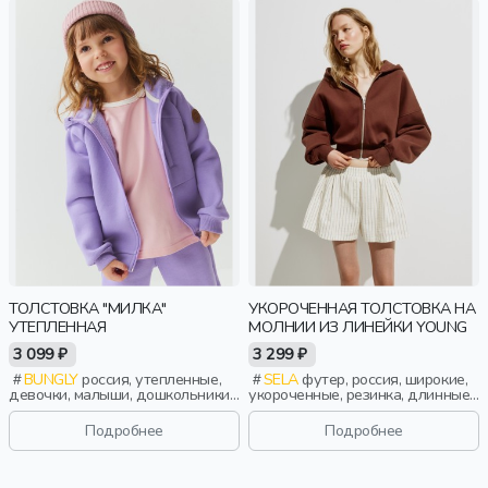
ТОЛСТОВКА "МИЛКА"
УКОРОЧЕННАЯ ТОЛСТОВКА НА
УТЕПЛЕННАЯ
МОЛНИИ ИЗ ЛИНЕЙКИ YOUNG
3 099 ₽
3 299 ₽
BUNGLY
россия, утепленные,
SELA
футер, россия, широкие,
девочки, малыши, дошкольники,
укороченные, резинка, длинные,
дети
капюшон, молния, застежка,
манжета, свободные, девочки,
Подробнее
Подробнее
дети