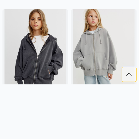
ТОЛСТОВКА С КАПЮШОНОМ
ТОЛСТОВКА С КАПЮШОНОМ
ДЛЯ ДЕВОЧЕК
ДЛЯ ДЕВОЧЕК
3 299 ₽
3 299 ₽
SELA
хлопок, футер, россия,
SELA
хлопок, футер, россия,
прямые, резинка, длинные,
прямые, резинка, длинные,
длинный рукав, капюшон,
длинный рукав, капюшон,
молния, манжета, свободные,
молния, манжета, свободные,
Подробнее
Подробнее
девочки, дети
девочки, дети