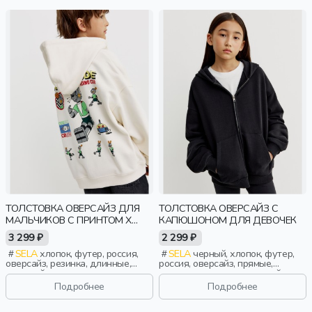
ТОЛСТОВКА ОВЕРСАЙЗ ДЛЯ
ТОЛСТОВКА ОВЕРСАЙЗ С
МАЛЬЧИКОВ С ПРИНТОМ X
КАПЮШОНОМ ДЛЯ ДЕВОЧЕК
СОЮЗМУЛЬТФИЛЬМ
3 299 ₽
2 299 ₽
SELA
хлопок, футер, россия,
SELA
черный, хлопок, футер,
оверсайз, резинка, длинные,
россия, оверсайз, прямые,
длинный рукав, капюшон,
резинка, длинные, длинный
застежка, манжета, свободные,
рукав, капюшон, молния, школа,
Подробнее
Подробнее
принт, вышивка, кулиска,
манжета, свободные, девочки,
мальчики, дети
дети