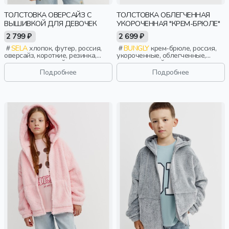
ТОЛСТОВКА ОВЕРСАЙЗ С
ТОЛСТОВКА ОБЛЕГЧЕННАЯ
ВЫШИВКОЙ ДЛЯ ДЕВОЧЕК
УКОРОЧЕННАЯ "КРЕМ-БРЮЛЕ"
2 799 ₽
2 699 ₽
SELA
хлопок, футер, россия,
BUNGLY
крем-брюле, россия,
оверсайз, короткие, резинка,
укороченные, облегченные,
длинные, длинный рукав,
повседневный, девочки,
капюшон, застежка, манжета,
малыши, дошкольники, дети
Подробнее
Подробнее
свободные, вышивка, девочки,
дети