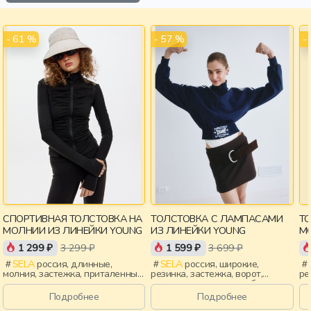
- 61 %
- 57 %
-
СПОРТИВНАЯ ТОЛСТОВКА НА
ТОЛСТОВКА С ЛАМПАСАМИ
ТО
МОЛНИИ ИЗ ЛИНЕЙКИ YOUNG
ИЗ ЛИНЕЙКИ YOUNG
1 299 ₽
3 299 ₽
1 599 ₽
3 699 ₽
SELA
россия, длинные,
SELA
россия, широкие,
молния, застежка, приталенные,
резинка, застежка, ворот,
ре
ворот, воротник, воротник-
лампасы, манжета, свободные,
эл
стойка, спорт, девочки,
вышивка, воротник, воротник-
ст
Подробнее
Подробнее
старшеклассники, дети
стойка, девочки,