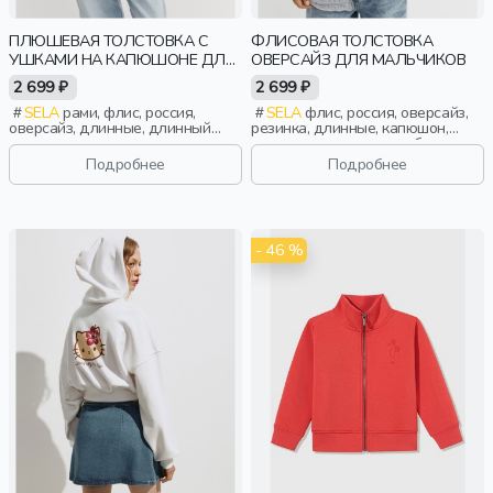
ПЛЮШЕВАЯ ТОЛСТОВКА С
ФЛИСОВАЯ ТОЛСТОВКА
УШКАМИ НА КАПЮШОНЕ ДЛЯ
ОВЕРСАЙЗ ДЛЯ МАЛЬЧИКОВ
ДЕВОЧЕК
2 699 ₽
2 699 ₽
SELA
рами, флис, россия,
SELA
флис, россия, оверсайз,
оверсайз, длинные, длинный
резинка, длинные, капюшон,
рукав, капюшон, застежка,
застежка, манжета, свободные,
стопперы, манжета, свободные,
прорези, вышивка, мальчики,
Подробнее
Подробнее
уши, объемные, эластичные,
дети
девочки, дети
- 46 %