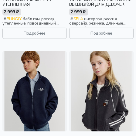
УТЕПЛЕННАЯ
ВЫШИВКОЙ ДЛЯ ДЕВОЧЕК
2 999 ₽
2 999 ₽
BUNGLY
бабл гам, россия,
SELA
интерлок, россия,
утепленные, повседневный,
оверсайз, резинка, длинные,
девочки, малыши, дошкольники,
длинный рукав, застежка, школа,
дети
манжета, прорези, вышивка,
Подробнее
Подробнее
воротник, девочки, дети