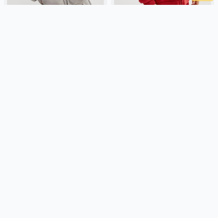
ТОЛСТОВКА ОВЕРСАЙЗ С
ТОЛСТОВКА ОВЕРСАЙЗ С
ПРИНТОМ ДЛЯ МАЛЬЧИКОВ
ПРИНТОМ ДЛЯ МАЛЬЧИКОВ
2 299 ₽
2 299 ₽
SELA
хлопок, футер, россия,
SELA
хлопок, футер, россия,
оверсайз, резинка, длинные,
оверсайз, резинка, длинные,
длинный рукав, капюшон,
длинный рукав, капюшон,
застежка, манжета, свободные,
застежка, манжета, свободные,
Подробнее
Подробнее
принт, мальчики, дети
принт, мальчики, дети