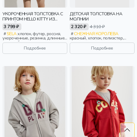
УКОРОЧЕННАЯ ТОЛСТОВКА С
ДЕТСКАЯ ТОЛСТОВКА НА
ПРИНТОМ HELLO KITTY ИЗ
МОЛНИИ
ЛИНЕЙКИ YOUNG
3 799 ₽
2 320 ₽
4 310 ₽
SELA
хлопок, футер, россия,
СНЕЖНАЯ КОРОЛЕВА
укороченные, резинка, длинные,
красный, хлопок, полиэстер,
длинный рукав, капюшон,
эластан, лето, весна, россия,
молния, манжета, свободные,
застежка, вышивка, мальчики,
Подробнее
Подробнее
принт, девочки,
дети
старшеклассники, дети