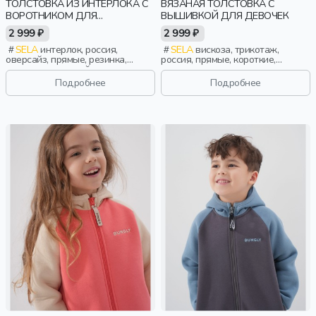
ТОЛСТОВКА ИЗ ИНТЕРЛОКА С
ВЯЗАНАЯ ТОЛСТОВКА С
ВОРОТНИКОМ ДЛЯ
ВЫШИВКОЙ ДЛЯ ДЕВОЧЕК
МАЛЬЧИКОВ
2 999 ₽
2 999 ₽
SELA
интерлок, россия,
SELA
вискоза, трикотаж,
оверсайз, прямые, резинка,
россия, прямые, короткие,
длинные, длинный рукав, ворот,
резинка, длинные, вязаные,
школа, манжета, свободные,
длинный рукав, застежка,
Подробнее
Подробнее
прорези, вышивка, воротник,
лампасы, стопперы, манжета,
воротник-стойка, мальчики, дети
прорези, вышивка, воротник,
фактурные, воротник-стойка,
спорт, девочки, дети