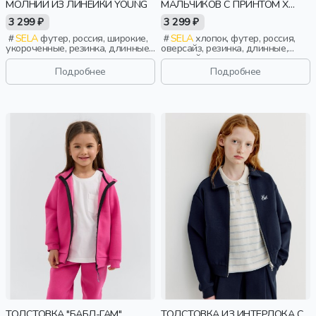
МОЛНИИ ИЗ ЛИНЕЙКИ YOUNG
МАЛЬЧИКОВ С ПРИНТОМ X
СОЮЗМУЛЬТФИЛЬМ
3 299 ₽
3 299 ₽
SELA
футер, россия, широкие,
SELA
хлопок, футер, россия,
укороченные, резинка, длинные,
оверсайз, резинка, длинные,
капюшон, молния, застежка,
длинный рукав, капюшон,
манжета, свободные, девочки,
застежка, манжета, свободные,
Подробнее
Подробнее
дети
принт, вышивка, кулиска,
мальчики, дети
ТОЛСТОВКА "БАБЛ-ГАМ"
ТОЛСТОВКА ИЗ ИНТЕРЛОКА С