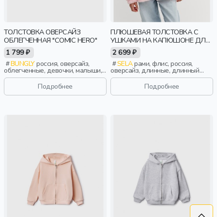
ТОЛСТОВКА ОВЕРСАЙЗ
ПЛЮШЕВАЯ ТОЛСТОВКА С
ОБЛЕГЧЕННАЯ "COMIC HERO"
УШКАМИ НА КАПЮШОНЕ ДЛЯ
ДЕВОЧЕК
1 799 ₽
2 699 ₽
BUNGLY
россия, оверсайз,
SELA
рами, флис, россия,
облегченные, девочки, малыши,
оверсайз, длинные, длинный
дошкольники, дети
рукав, капюшон, застежка,
стопперы, манжета, свободные,
Подробнее
Подробнее
уши, объемные, эластичные,
девочки, дети