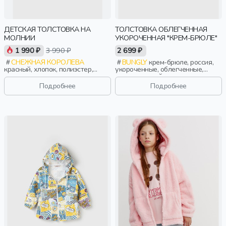
ДЕТСКАЯ ТОЛСТОВКА НА
ТОЛСТОВКА ОБЛЕГЧЕННАЯ
МОЛНИИ
УКОРОЧЕННАЯ "КРЕМ-БРЮЛЕ"
1 990 ₽
3 990 ₽
2 699 ₽
СНЕЖНАЯ КОРОЛЕВА
BUNGLY
крем-брюле, россия,
красный, хлопок, полиэстер,
укороченные, облегченные,
эластан, лето, весна, россия,
повседневный, девочки,
застежка, вышивка, мальчики,
малыши, дошкольники, дети
Подробнее
Подробнее
дети