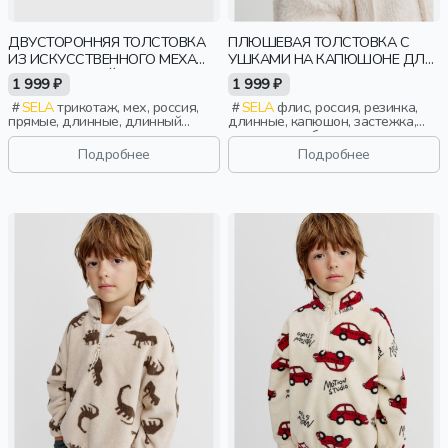
ДВУСТОРОННЯЯ ТОЛСТОВКА
ПЛЮШЕВАЯ ТОЛСТОВКА С
ИЗ ИСКУССТВЕННОГО МЕХА
УШКАМИ НА КАПЮШОНЕ ДЛЯ
ДЛЯ МАЛЫШЕЙ
ДЕВОЧЕК
1 999 ₽
1 999 ₽
SELA
трикотаж, мех, россия,
SELA
флис, россия, резинка,
прямые, длинные, длинный
длинные, капюшон, застежка,
рукав, застежка, двухсторонние,
манжета, свободные, прорези,
кнопки, свободные, принт,
уши, кулиска, девочки, дети
Подробнее
Подробнее
воротник, воротник-стойка,
малыши, дети