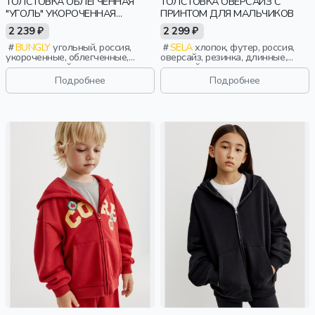
ТОЛСТОВКА ОБЛЕГЧЕННАЯ
ТОЛСТОВКА ОВЕРСАЙЗ С
"УГОЛЬ" УКОРОЧЕННАЯ
ПРИНТОМ ДЛЯ МАЛЬЧИКОВ
ПОДРОСТКОВАЯ
2 239 ₽
2 299 ₽
BUNGLY
угольный, россия,
SELA
хлопок, футер, россия,
укороченные, облегченные,
оверсайз, резинка, длинные,
повседневный, девочки,
длинный рукав, капюшон,
школьники, подростки, дети
застежка, манжета, свободные,
Подробнее
Подробнее
принт, мальчики, дети