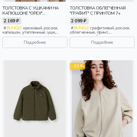
ТОЛСТОВКА С УШКАМИ НА
ТОЛСТОВКА ОБЛЕГЧЕННАЯ
КАПЮШОНЕ "ОРЕХ"
"ГРАФИТ" С ПРИНТОМ 7+
УТЕПЛЕННАЯ БЕЗ НАЧЕСА
2 169 ₽
2 099 ₽
BUNGLY
ореховый, россия,
BUNGLY
графитовый, россия,
капюшон, утепленные, уши,
облегченные, принт,
девочки, малыши, дошкольники,
повседневный, мальчики,
дети
школьники, подростки, дети
Подробнее
Подробнее
- 33 %