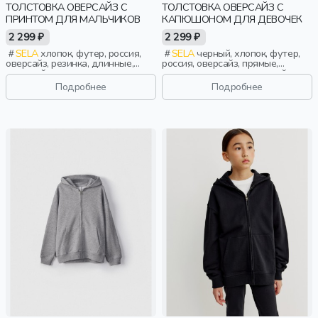
ТОЛСТОВКА ОВЕРСАЙЗ С
ТОЛСТОВКА ОВЕРСАЙЗ С
ПРИНТОМ ДЛЯ МАЛЬЧИКОВ
КАПЮШОНОМ ДЛЯ ДЕВОЧЕК
2 299 ₽
2 299 ₽
SELA
хлопок, футер, россия,
SELA
черный, хлопок, футер,
оверсайз, резинка, длинные,
россия, оверсайз, прямые,
длинный рукав, капюшон,
резинка, длинные, длинный
застежка, манжета, свободные,
рукав, капюшон, молния, школа,
Подробнее
Подробнее
принт, мальчики, дети
манжета, свободные, девочки,
дети