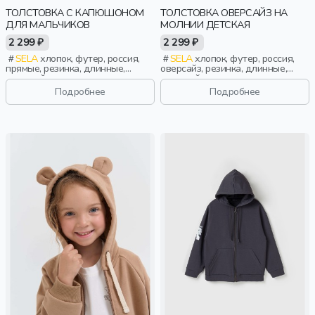
ТОЛСТОВКА С КАПЮШОНОМ
ТОЛСТОВКА ОВЕРСАЙЗ НА
ДЛЯ МАЛЬЧИКОВ
МОЛНИИ ДЕТСКАЯ
2 299 ₽
2 299 ₽
SELA
хлопок, футер, россия,
SELA
хлопок, футер, россия,
прямые, резинка, длинные,
оверсайз, резинка, длинные,
длинный рукав, капюшон,
длинный рукав, капюшон,
молния, школа, манжета,
молния, застежка, однотон,
Подробнее
Подробнее
свободные, мальчики, дети
манжета, свободные, мальчики,
дети