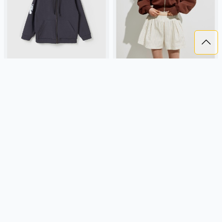
ТОЛСТОВКА ОБЛЕГЧЕННАЯ
УКОРОЧЕННАЯ ТОЛСТОВКА НА
"ГРАФИТ" С ПРИНТОМ 7+
МОЛНИИ ИЗ ЛИНЕЙКИ YOUNG
2 099 ₽
3 299 ₽
BUNGLY
графитовый, россия,
SELA
футер, россия, широкие,
облегченные, принт,
укороченные, резинка, длинные,
повседневный, мальчики,
капюшон, молния, застежка,
школьники, подростки, дети
манжета, свободные, девочки,
Подробнее
Подробнее
дети