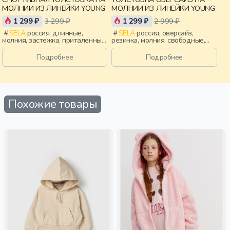
МОЛНИИ ИЗ ЛИНЕЙКИ YOUNG
МОЛНИИ ИЗ ЛИНЕЙКИ YOUNG
1 299 ₽
3 299 ₽
1 299 ₽
2 999 ₽
SELA
россия, длинные,
SELA
россия, оверсайз,
молния, застежка, приталенные,
резинка, молния, свободные,
ворот, воротник, воротник-
эластичные, девочки,
стойка, спорт, девочки,
старшеклассники, дети
Подробнее
Подробнее
старшеклассники, дети
Похожие товары