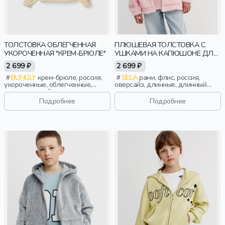
ТОЛСТОВКА ОБЛЕГЧЕННАЯ
ПЛЮШЕВАЯ ТОЛСТОВКА С
УКОРОЧЕННАЯ "КРЕМ-БРЮЛЕ"
УШКАМИ НА КАПЮШОНЕ ДЛЯ
ДЕВОЧЕК
2 699 ₽
2 699 ₽
BUNGLY
крем-брюле, россия,
SELA
рами, флис, россия,
укороченные, облегченные,
оверсайз, длинные, длинный
повседневный, девочки,
рукав, капюшон, застежка,
малыши, дошкольники, дети
стопперы, манжета, свободные,
Подробнее
Подробнее
уши, объемные, эластичные,
девочки, дети