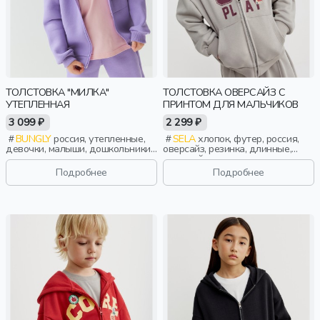
ТОЛСТОВКА "МИЛКА"
ТОЛСТОВКА ОВЕРСАЙЗ С
УТЕПЛЕННАЯ
ПРИНТОМ ДЛЯ МАЛЬЧИКОВ
3 099 ₽
2 299 ₽
BUNGLY
россия, утепленные,
SELA
хлопок, футер, россия,
девочки, малыши, дошкольники,
оверсайз, резинка, длинные,
дети
длинный рукав, капюшон,
застежка, манжета, свободные,
Подробнее
Подробнее
принт, мальчики, дети