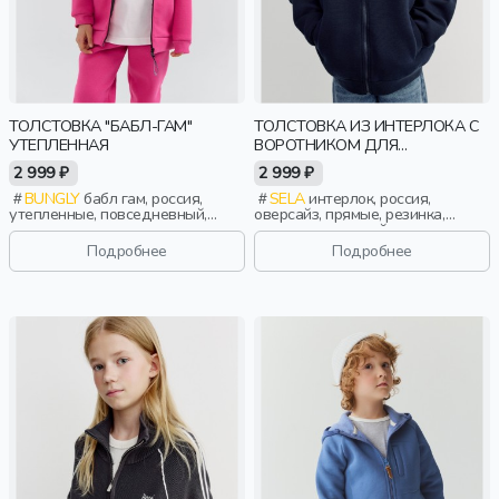
ТОЛСТОВКА "БАБЛ-ГАМ"
ТОЛСТОВКА ИЗ ИНТЕРЛОКА С
УТЕПЛЕННАЯ
ВОРОТНИКОМ ДЛЯ
МАЛЬЧИКОВ
2 999 ₽
2 999 ₽
BUNGLY
бабл гам, россия,
SELA
интерлок, россия,
утепленные, повседневный,
оверсайз, прямые, резинка,
девочки, малыши, дошкольники,
длинные, длинный рукав, ворот,
дети
школа, манжета, свободные,
Подробнее
Подробнее
прорези, вышивка, воротник,
воротник-стойка, мальчики, дети