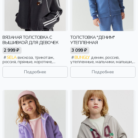
ВЯЗАНАЯ ТОЛСТОВКА С
ТОЛСТОВКА "ДЕНИМ"
ВЫШИВКОЙ ДЛЯ ДЕВОЧЕК
УТЕПЛЕННАЯ
2 999 ₽
3 099 ₽
SELA
вискоза, трикотаж,
BUNGLY
деним, россия,
россия, прямые, короткие,
утепленные, мальчики, малыши,
резинка, длинные, вязаные,
дошкольники, дети
длинный рукав, застежка,
Подробнее
Подробнее
лампасы, стопперы, манжета,
прорези, вышивка, воротник,
фактурные, воротник-стойка,
спорт, девочки, дети