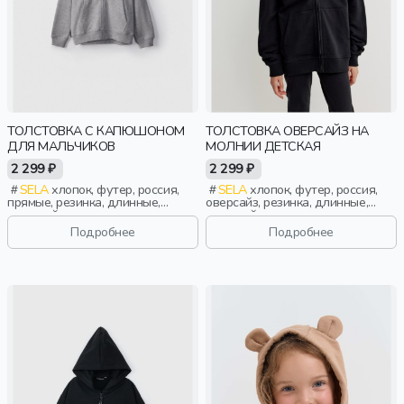
ТОЛСТОВКА С КАПЮШОНОМ
ТОЛСТОВКА ОВЕРСАЙЗ НА
ДЛЯ МАЛЬЧИКОВ
МОЛНИИ ДЕТСКАЯ
2 299 ₽
2 299 ₽
SELA
хлопок, футер, россия,
SELA
хлопок, футер, россия,
прямые, резинка, длинные,
оверсайз, резинка, длинные,
длинный рукав, капюшон,
длинный рукав, капюшон,
молния, школа, манжета,
молния, застежка, однотон,
Подробнее
Подробнее
свободные, мальчики, дети
манжета, свободные, мальчики,
дети