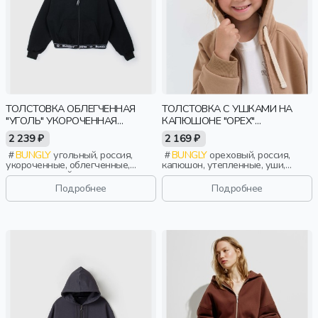
ТОЛСТОВКА ОБЛЕГЧЕННАЯ
ТОЛСТОВКА С УШКАМИ НА
"УГОЛЬ" УКОРОЧЕННАЯ
КАПЮШОНЕ "ОРЕХ"
ПОДРОСТКОВАЯ
УТЕПЛЕННАЯ БЕЗ НАЧЕСА
2 239 ₽
2 169 ₽
BUNGLY
угольный, россия,
BUNGLY
ореховый, россия,
укороченные, облегченные,
капюшон, утепленные, уши,
повседневный, девочки,
девочки, малыши, дошкольники,
школьники, подростки, дети
дети
Подробнее
Подробнее