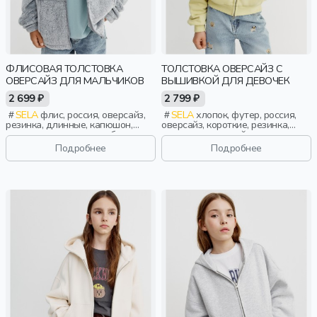
ФЛИСОВАЯ ТОЛСТОВКА
ТОЛСТОВКА ОВЕРСАЙЗ С
ОВЕРСАЙЗ ДЛЯ МАЛЬЧИКОВ
ВЫШИВКОЙ ДЛЯ ДЕВОЧЕК
2 699 ₽
2 799 ₽
SELA
флис, россия, оверсайз,
SELA
хлопок, футер, россия,
резинка, длинные, капюшон,
оверсайз, короткие, резинка,
застежка, манжета, свободные,
длинные, длинный рукав,
прорези, вышивка, мальчики,
капюшон, застежка, манжета,
Подробнее
Подробнее
дети
свободные, вышивка, девочки,
дети