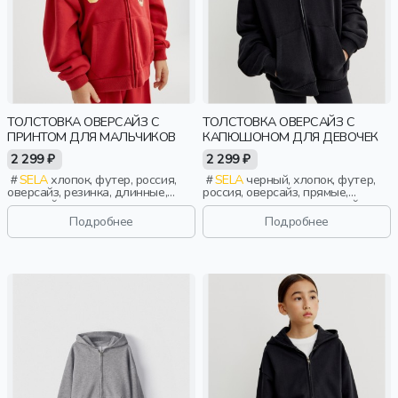
ТОЛСТОВКА ОВЕРСАЙЗ С
ТОЛСТОВКА ОВЕРСАЙЗ С
ПРИНТОМ ДЛЯ МАЛЬЧИКОВ
КАПЮШОНОМ ДЛЯ ДЕВОЧЕК
2 299 ₽
2 299 ₽
SELA
хлопок, футер, россия,
SELA
черный, хлопок, футер,
оверсайз, резинка, длинные,
россия, оверсайз, прямые,
длинный рукав, капюшон,
резинка, длинные, длинный
застежка, манжета, свободные,
рукав, капюшон, молния, школа,
Подробнее
Подробнее
принт, мальчики, дети
манжета, свободные, девочки,
дети