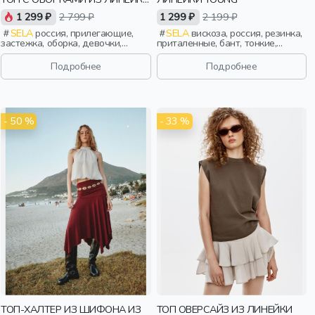
YOUNG
1 299 ₽
2 799 ₽
1 299 ₽
2 199 ₽
SELA
россия, прилегающие,
SELA
вискоза, россия, резинка,
застежка, оборка, девочки,
приталенные, бант, тонкие,
старшеклассники, дети
эластичные, девочки,
старшеклассники, дети
Подробнее
Подробнее
- 50 %
- 33 %
ТОП-ХАЛТЕР ИЗ ШИФОНА ИЗ
ТОП ОВЕРСАЙЗ ИЗ ЛИНЕЙКИ