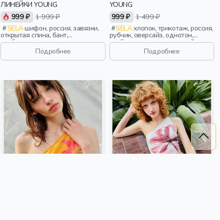
ЛИНЕЙКИ YOUNG
YOUNG
999 ₽
1 999 ₽
999 ₽
1 499 ₽
SELA
шифон, россия, завязки,
SELA
хлопок, трикотаж, россия,
открытая спина, бант,
рубчик, оверсайз, однотон,
свободные, воротник, девочки,
свободные, вырез, круглый
старшеклассники, дети
вырез, девочки,
Подробнее
Подробнее
старшеклассники, дети