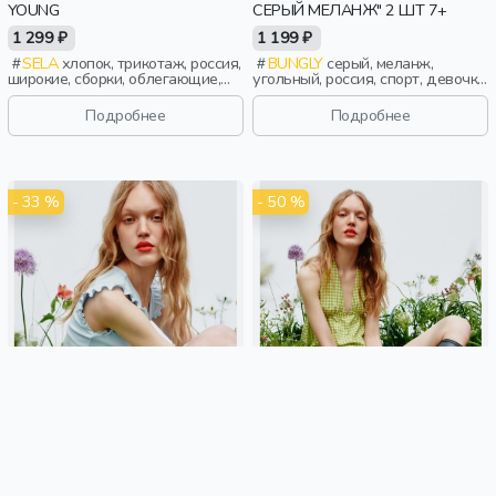
YOUNG
СЕРЫЙ МЕЛАНЖ" 2 ШТ 7+
1 299 ₽
1 199 ₽
SELA
хлопок, трикотаж, россия,
BUNGLY
серый, меланж,
широкие, сборки, облегающие,
угольный, россия, спорт, девочки,
девочки, старшеклассники, дети
школьники, подростки, дети
Подробнее
Подробнее
- 33 %
- 50 %