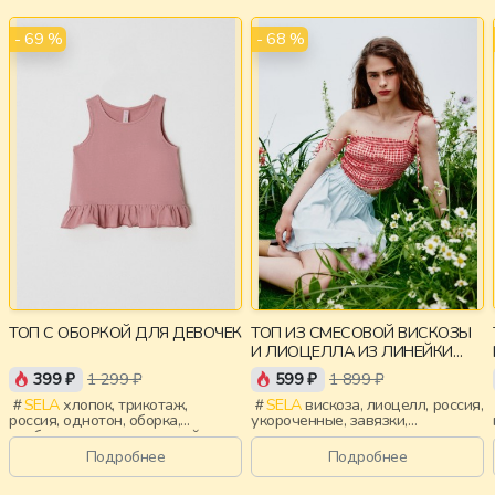
- 69 %
- 68 %
ТОП С ОБОРКОЙ ДЛЯ ДЕВОЧЕК
ТОП ИЗ СМЕСОВОЙ ВИСКОЗЫ
И ЛИОЦЕЛЛА ИЗ ЛИНЕЙКИ
YOUNG
399 ₽
1 299 ₽
599 ₽
1 899 ₽
SELA
хлопок, трикотаж,
SELA
вискоза, лиоцелл, россия,
россия, однотон, оборка,
укороченные, завязки,
свободные, вырез, круглый
приталенные, тонкие,
вырез, девочки, дети
эластичные, девочки,
Подробнее
Подробнее
старшеклассники, дети