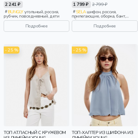
2 241 ₽
1 799 ₽
2 799 ₽
BUNGLY
угольный, россия,
SELA
шифон, россия,
рубчик, повседневный, дети
прилегающие, оборка, бант,
сборки, девочки,
старшеклассники, дети
Подробнее
Подробнее
- 25 %
- 25 %
ТОП АТЛАСНЫЙ С КРУЖЕВОМ
ТОП-ХАЛТЕР ИЗ ШИФОНА ИЗ
ИЗ ЛИНЕЙКИ YOUNG
ЛИНЕЙКИ YOUNG