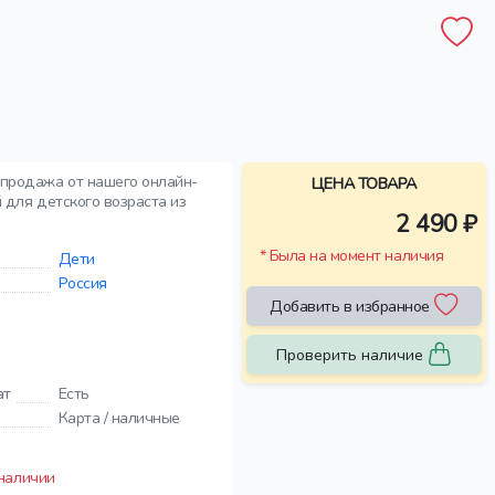
спродажа от нашего онлайн-
ЦЕНА ТОВАРА
 для детского возраста из
2 490 ₽
* Была на момент наличия
Дети
Россия
Добавить в избранное
Проверить наличие
ат
Есть
Карта / наличные
 наличии