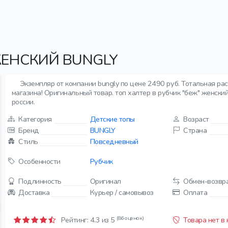
ЖЕНСКИЙ BUNGLY
Экземпляр от компании bungly по цене 2490 руб. Тотальная ра
магазина! Оригинальный товар. топ халтер в рубчик "беж" женский
россии.
Категория
Детские топы
Возраст
Бренд
BUNGLY
Страна
Стиль
Повседневный
Особенности
Рубчик
Подлинность
Оригинал
Обмен-возвр
Доставка
Курьер / самовывоз
Оплата
(86 оценок)
Рейтинг:
4.3
из 5
Товара нет в