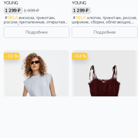
YOUNG
YOUNG
1 299 ₽
1 999 ₽
1 299 ₽
SELA
вискоза, трикотаж,
SELA
хлопок, трикотаж, россия,
россия, приталенные, открытая
широкие, сборки, облегающие,
спина, бант, вырез, девочки,
девочки, старшеклассники, дети
старшеклассники, дети
Подробнее
Подробнее
- 33 %
- 64 %