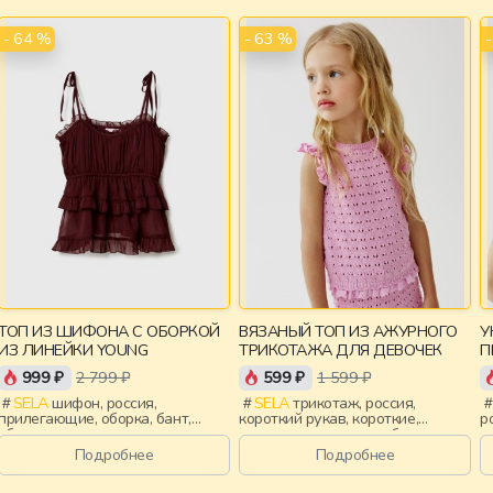
- 64 %
- 63 %
ТОП ИЗ ШИФОНА С ОБОРКОЙ
ВЯЗАНЫЙ ТОП ИЗ АЖУРНОГО
У
ИЗ ЛИНЕЙКИ YOUNG
ТРИКОТАЖА ДЛЯ ДЕВОЧЕК
П
999 ₽
2 799 ₽
599 ₽
1 599 ₽
SELA
шифон, россия,
SELA
трикотаж, россия,
прилегающие, оборка, бант,
короткий рукав, короткие,
р
сборки, девочки,
вязаные, крылышки, оборка,
п
старшеклассники, дети
ажур, вырез, круглый вырез,
д
Подробнее
Подробнее
облегающие, девочки, дети