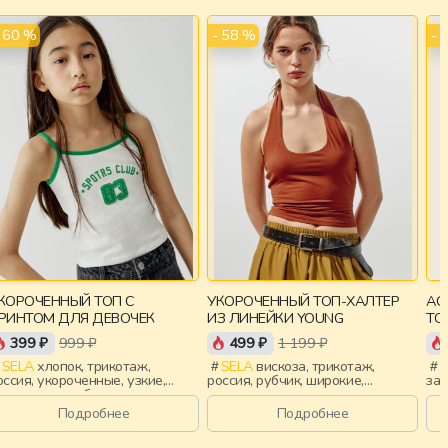
- 60 %
- 58 %
- 
КОРОЧЕННЫЙ ТОП С
УКОРОЧЕННЫЙ ТОП-ХАЛТЕР
АС
РИНТОМ ДЛЯ ДЕВОЧЕК
ИЗ ЛИНЕЙКИ YOUNG
ТО
YO
399 ₽
999 ₽
499 ₽
1 199 ₽
SELA
хлопок, трикотаж,
SELA
вискоза, трикотаж,
S
оссия, укороченные, узкие,
россия, рубчик, широкие,
зас
ринт, вырез, облегающие,
укороченные, приталенные,
ста
евочки, дети
открытая спина, девочки, дети
Подробнее
Подробнее