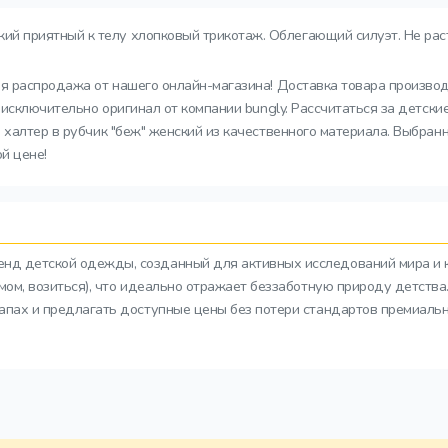
ий приятный к телу хлопковый трикотаж. Облегающий силуэт. Не рас
ная распродажа от нашего онлайн-магазина! Доставка товара производ
 исключительно оригинал от компании bungly. Рассчитаться за детск
 халтер в рубчик "беж" женский из качественного материала. Выбран
й цене!
ренд детской одежды, созданный для активных исследований мира и 
азмом, возиться), что идеально отражает беззаботную природу детств
тапах и предлагать доступные цены без потери стандартов премиальн