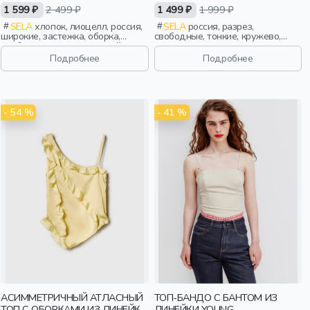
1 599 ₽
2 499 ₽
1 499 ₽
1 999 ₽
SELA
хлопок, лиоцелл, россия,
SELA
россия, разрез,
широкие, застежка, оборка,
свободные, тонкие, кружево,
свободные, вырез, круглый
девочки, старшеклассники, дети
вырез, баска, вытачки, девочки,
Подробнее
Подробнее
старшеклассники, дети
- 54 %
- 41 %
АСИММЕТРИЧНЫЙ АТЛАСНЫЙ
ТОП-БАНДО С БАНТОМ ИЗ
ТОП С ОБОРКАМИ ИЗ ЛИНЕЙКИ
ЛИНЕЙКИ YOUNG