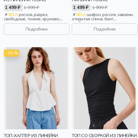
1 499 ₽
1 999 ₽
1 499 ₽
1 999 ₽
SELA
россия, разрез,
SELA
шифон, россия, завязки,
свободные, тонкие, кружево,
открытая спина, бант,
девочки, старшеклассники, дети
свободные, воротник, девочки,
старшеклассники, дети
Подробнее
Подробнее
- 35 %
ТОП-ХАЛТЕР ИЗ ЛИНЕЙКИ
ТОП СО СБОРКОЙ ИЗ ЛИНЕЙКИ