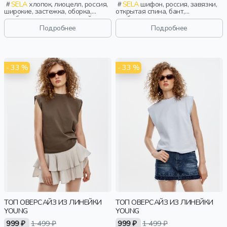
SELA
хлопок, лиоцелл, россия,
SELA
шифон, россия, завязки,
широкие, застежка, оборка,
открытая спина, бант,
свободные, вырез, круглый
свободные, воротник, девочки,
вырез, баска, вытачки, девочки,
старшеклассники, дети
Подробнее
Подробнее
старшеклассники, дети
- 33 %
- 33 %
ТОП ОВЕРСАЙЗ ИЗ ЛИНЕЙКИ
ТОП ОВЕРСАЙЗ ИЗ ЛИНЕЙКИ
YOUNG
YOUNG
999 ₽
1 499 ₽
999 ₽
1 499 ₽