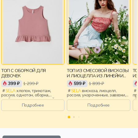
ТОП С ОБОРКОЙ ДЛЯ
ТОП ИЗ СМЕСОВОЙ ВИСКОЗЫ
Т
ДЕВОЧЕК
И ЛИОЦЕЛЛА ИЗ ЛИНЕЙКИ
YOUNG
399 ₽
1 299 ₽
599 ₽
1 899 ₽
SELA
хлопок, трикотаж,
SELA
вискоза, лиоцелл,
россия, однотон, оборка,
россия, укороченные, завязки,
пр
свободные, вырез, круглый
приталенные, тонкие,
сб
вырез, девочки, дети
эластичные, девочки,
ст
Подробнее
Подробнее
старшеклассники, дети