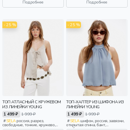
Подробнее
Подробнее
- 25 %
- 25 %
ТОП АТЛАСНЫЙ С КРУЖЕВОМ
ТОП-ХАЛТЕР ИЗ ШИФОНА ИЗ
ИЗ ЛИНЕЙКИ YOUNG
ЛИНЕЙКИ YOUNG
1 499 ₽
1 999 ₽
1 499 ₽
1 999 ₽
SELA
россия, разрез,
SELA
шифон, россия, завязки,
свободные, тонкие, кружево,
открытая спина, бант,
девочки, старшеклассники, дети
свободные, воротник, девочки,