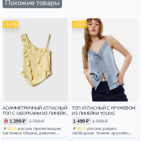
Похожие товары
- 54 %
- 25 %
АСИММЕТРИЧНЫЙ АТЛАСНЫЙ
ТОП АТЛАСНЫЙ С КРУЖЕВОМ
ТОП С ОБОРКАМИ ИЗ ЛИНЕЙКИ
ИЗ ЛИНЕЙКИ YOUNG
YOUNG
1 299 ₽
2 799 ₽
1 499 ₽
1 999 ₽
SELA
россия, прилегающие,
SELA
россия, разрез,
застежка, оборка, девочки,
свободные, тонкие, кружево,
старшеклассники, дети
девочки, старшеклассники, дети