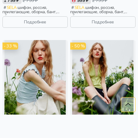
1 799 ₽
2 799 ₽
999 ₽
2 799 ₽
SELA
шифон, россия,
SELA
шифон, россия,
прилегающие, оборка, бант,
прилегающие, оборка, бант,
сборки, девочки,
сборки, девочки,
старшеклассники, дети
старшеклассники, дети
Подробнее
Подробнее
- 33 %
- 50 %
УКОРОЧЕННЫЙ ТОП С
ТОП-ХАЛТЕР ИЗ ЛИНЕЙКИ
КУЛИСКОЙ ИЗ ЛИНЕЙКИ
YOUNG