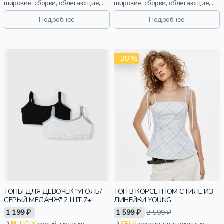
широкие, сборки, облегающие,
широкие, сборки, облегающие,
девочки, старшеклассники, дети
девочки, старшеклассники, дети
Подробнее
Подробнее
- 38 %
ТОПЫ ДЛЯ ДЕВОЧЕК "УГОЛЬ/
ТОП В КОРСЕТНОМ СТИЛЕ ИЗ
СЕРЫЙ МЕЛАНЖ" 2 ШТ 7+
ЛИНЕЙКИ YOUNG
1 199 ₽
1 599 ₽
2 599 ₽
BUNGLY
серый, меланж,
SELA
россия, приталенные,