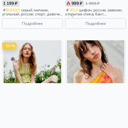
1 199 ₽
999 ₽
1 999 ₽
BUNGLY
серый, меланж,
SELA
шифон, россия, завязки,
угольный, россия, спорт, девочки,
открытая спина, бант,
школьники, подростки, дети
свободные, воротник, девочки,
старшеклассники, дети
Подробнее
Подробнее
- 50 %
ТОП-ХАЛТЕР ИЗ ЛИНЕЙКИ
УКОРОЧЕННЫЙ ТОП НА ОДНО
YOUNG
ПЛЕЧО С ПРИНТОМ ИЗ