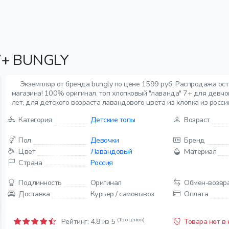
+ BUNGLY
Экземпляр от бренда bungly по цене 1599 руб. Распродажа ост
магазина! 100% оригинал. топ хлопковый "лаванда" 7+ для девчон
лет, для детского возраста лавандового цвета из хлопка из росси
Категория
Детские топы
Возраст
Пол
Девочки
Бренд
Цвет
Лавандовый
Материал
Страна
Россия
Подлинность
Оригинал
Обмен-возвр
Доставка
Курьер / самовывоз
Оплата
(15 оценок)
Рейтинг:
4.8
из 5
Товара нет в