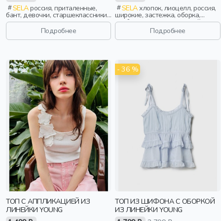
SELA
россия, приталенные,
SELA
хлопок, лиоцелл, россия,
бант, девочки, старшеклассники,
широкие, застежка, оборка,
дети
свободные, вырез, круглый
вырез, баска, вытачки, девочки,
Подробнее
Подробнее
старшеклассники, дети
- 36 %
ТОП С АППЛИКАЦИЕЙ ИЗ
ТОП ИЗ ШИФОНА С ОБОРКОЙ
ЛИНЕЙКИ YOUNG
ИЗ ЛИНЕЙКИ YOUNG