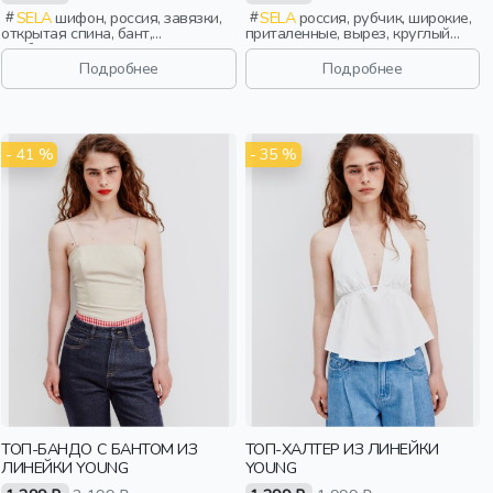
SELA
шифон, россия, завязки,
SELA
россия, рубчик, широкие,
открытая спина, бант,
приталенные, вырез, круглый
свободные, воротник, девочки,
вырез, девочки,
старшеклассники, дети
старшеклассники, дети
Подробнее
Подробнее
- 41 %
- 35 %
ТОП-БАНДО С БАНТОМ ИЗ
ТОП-ХАЛТЕР ИЗ ЛИНЕЙКИ
ЛИНЕЙКИ YOUNG
YOUNG