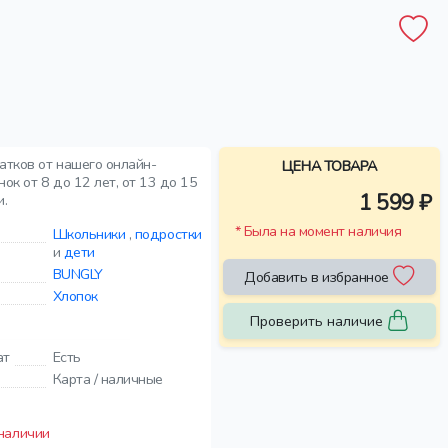
атков от нашего онлайн-
ЦЕНА ТОВАРА
ок от 8 до 12 лет, от 13 до 15
1 599 ₽
и.
* Была на момент наличия
Школьники
,
подростки
и
дети
BUNGLY
Добавить в избранное
Хлопок
Проверить наличие
ат
Есть
Карта / наличные
 наличии