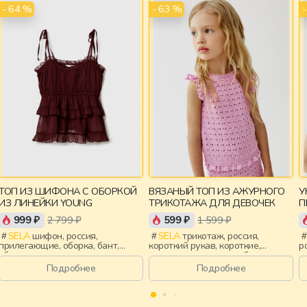
- 64 %
- 63 %
ТОП ИЗ ШИФОНА С ОБОРКОЙ
ВЯЗАНЫЙ ТОП ИЗ АЖУРНОГО
У
ИЗ ЛИНЕЙКИ YOUNG
ТРИКОТАЖА ДЛЯ ДЕВОЧЕК
П
999 ₽
2 799 ₽
599 ₽
1 599 ₽
SELA
шифон, россия,
SELA
трикотаж, россия,
прилегающие, оборка, бант,
короткий рукав, короткие,
р
сборки, девочки,
вязаные, крылышки, оборка,
п
старшеклассники, дети
ажур, вырез, круглый вырез,
д
Подробнее
Подробнее
облегающие, девочки, дети