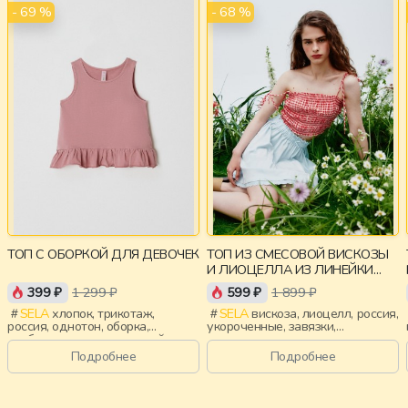
- 69 %
- 68 %
ТОП С ОБОРКОЙ ДЛЯ ДЕВОЧЕК
ТОП ИЗ СМЕСОВОЙ ВИСКОЗЫ
И ЛИОЦЕЛЛА ИЗ ЛИНЕЙКИ
YOUNG
399 ₽
1 299 ₽
599 ₽
1 899 ₽
SELA
хлопок, трикотаж,
SELA
вискоза, лиоцелл, россия,
россия, однотон, оборка,
укороченные, завязки,
свободные, вырез, круглый
приталенные, тонкие,
вырез, девочки, дети
эластичные, девочки,
Подробнее
Подробнее
старшеклассники, дети