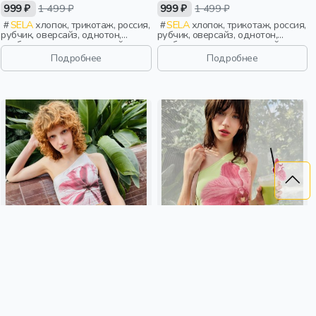
999 ₽
1 499 ₽
999 ₽
1 499 ₽
SELA
хлопок, трикотаж, россия,
SELA
хлопок, трикотаж, россия,
рубчик, оверсайз, однотон,
рубчик, оверсайз, однотон,
свободные, вырез, круглый
свободные, вырез, круглый
вырез, девочки,
вырез, девочки,
Подробнее
Подробнее
старшеклассники, дети
старшеклассники, дети
УКОРОЧЕННЫЙ ТОП НА ОДНО
УКОРОЧЕННЫЙ ТОП НА ОДНО
ПЛЕЧО С ПРИНТОМ ИЗ
ПЛЕЧО С ПРИНТОМ ИЗ