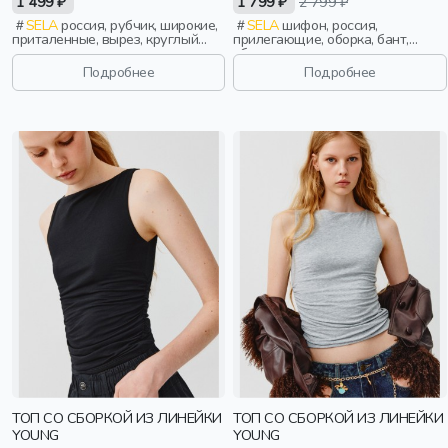
1 499 ₽
1 799 ₽
2 799 ₽
SELA
россия, рубчик, широкие,
SELA
шифон, россия,
приталенные, вырез, круглый
прилегающие, оборка, бант,
вырез, девочки,
сборки, девочки,
старшеклассники, дети
старшеклассники, дети
Подробнее
Подробнее
ТОП СО СБОРКОЙ ИЗ ЛИНЕЙКИ
ТОП СО СБОРКОЙ ИЗ ЛИНЕЙКИ
YOUNG
YOUNG