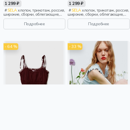
1 299 ₽
1 299 ₽
SELA
хлопок, трикотаж, россия,
SELA
хлопок, трикотаж, россия,
широкие, сборки, облегающие,
широкие, сборки, облегающие,
девочки, старшеклассники, дети
девочки, старшеклассники, дети
Подробнее
Подробнее
- 64 %
- 33 %
ТОП ИЗ ШИФОНА С ОБОРКОЙ
УКОРОЧЕННЫЙ ТОП С
ИЗ ЛИНЕЙКИ YOUNG
КУЛИСКОЙ ИЗ ЛИНЕЙКИ