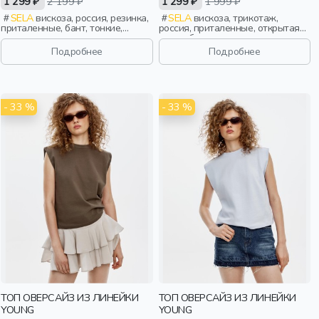
1 299 ₽
2 199 ₽
1 299 ₽
1 999 ₽
SELA
вискоза, россия, резинка,
SELA
вискоза, трикотаж,
приталенные, бант, тонкие,
россия, приталенные, открытая
эластичные, девочки,
спина, бант, вырез, девочки,
старшеклассники, дети
старшеклассники, дети
Подробнее
Подробнее
- 33 %
- 33 %
ТОП ОВЕРСАЙЗ ИЗ ЛИНЕЙКИ
ТОП ОВЕРСАЙЗ ИЗ ЛИНЕЙКИ
YOUNG
YOUNG