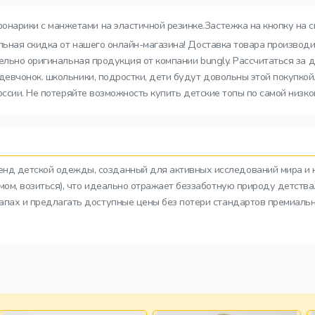
нарики с манжетами на эластичной резинке.Застежка на кнопку на с
льная скидка от нашего онлайн-магазина! Доставка товара производит
ельно оригинальная продукция от компании bungly. Рассчитаться за 
евчонок. школьники, подростки, дети будут довольны этой покупкой.
ссии. Не потеряйте возможность купить детские топы по самой низко
ренд детской одежды, созданный для активных исследований мира и 
азмом, возиться), что идеально отражает беззаботную природу детств
тапах и предлагать доступные цены без потери стандартов премиальн