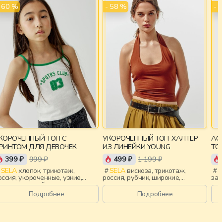
- 60 %
- 58 %
- 
КОРОЧЕННЫЙ ТОП С
УКОРОЧЕННЫЙ ТОП-ХАЛТЕР
АС
РИНТОМ ДЛЯ ДЕВОЧЕК
ИЗ ЛИНЕЙКИ YOUNG
ТО
YO
399 ₽
999 ₽
499 ₽
1 199 ₽
SELA
хлопок, трикотаж,
SELA
вискоза, трикотаж,
S
оссия, укороченные, узкие,
россия, рубчик, широкие,
зас
ринт, вырез, облегающие,
укороченные, приталенные,
ста
евочки, дети
открытая спина, девочки, дети
Подробнее
Подробнее