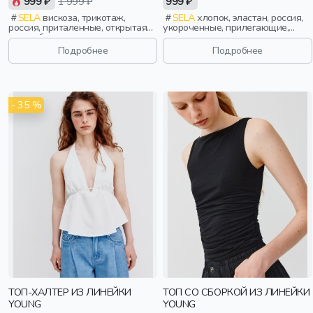
999 ₽
1 999 ₽
999 ₽
SELA
вискоза, трикотаж,
SELA
хлопок, эластан, россия,
россия, приталенные, открытая
укороченные, прилегающие,
спина, бант, вырез, девочки,
принт, девочки,
старшеклассники, дети
старшеклассники, дети
Подробнее
Подробнее
- 35 %
ТОП-ХАЛТЕР ИЗ ЛИНЕЙКИ
ТОП СО СБОРКОЙ ИЗ ЛИНЕЙКИ
YOUNG
YOUNG