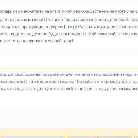
нарики с манжетами на эластичной резинке.Застежка на кнопку на с
а от нашего магазина! Доставка товара производится до дверей. Та
игинальная продукция от фирмы bungly. Рассчитаться за детские топ
ки, подростки, дети не будут равнодушны этой покупкой. топ хлопко
тские топы по привлекательной цене!
ренд детской одежды, созданный для активных исследований мира и 
азмом, возиться), что идеально отражает беззаботную природу детств
тапах и предлагать доступные цены без потери стандартов премиальн