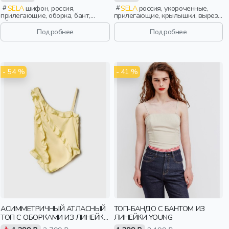
SELA
шифон, россия,
SELA
россия, укороченные,
прилегающие, оборка, бант,
прилегающие, крылышки, вырез,
сборки, девочки,
кулиска, девочки,
старшеклассники, дети
старшеклассники, дети
Подробнее
Подробнее
- 54 %
- 41 %
АСИММЕТРИЧНЫЙ АТЛАСНЫЙ
ТОП-БАНДО С БАНТОМ ИЗ
ТОП С ОБОРКАМИ ИЗ ЛИНЕЙКИ
ЛИНЕЙКИ YOUNG
YOUNG