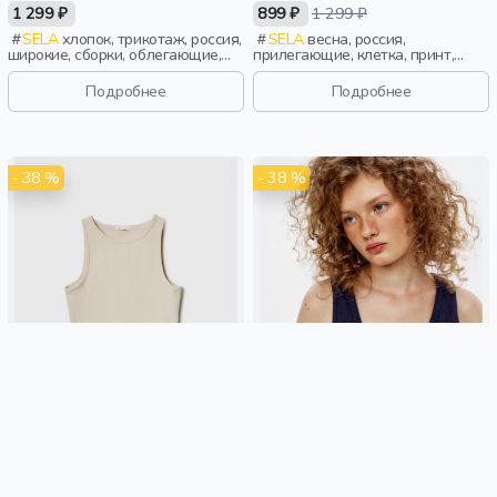
АВРОРОЙ ЕФИМОВОЙ
1 299 ₽
899 ₽
1 299 ₽
SELA
хлопок, трикотаж, россия,
SELA
весна, россия,
широкие, сборки, облегающие,
прилегающие, клетка, принт,
девочки, старшеклассники, дети
тонкие, кружево, девочки, дети
Подробнее
Подробнее
- 38 %
- 38 %
ТОП ПРИТАЛЕННЫЙ ИЗ
ВЯЗАНЫЙ ТОП С КРУЖЕВОМ ИЗ
ЛИНЕЙКИ YOUNG
ЛИНЕЙКИ YOUNG