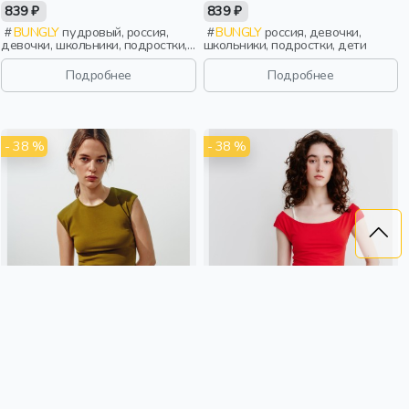
7+
839 ₽
839 ₽
BUNGLY
пудровый, россия,
BUNGLY
россия, девочки,
девочки, школьники, подростки,
школьники, подростки, дети
дети
Подробнее
Подробнее
- 38 %
- 38 %
ТОП ПРИТАЛЕННЫЙ ИЗ
ТОП С ШИРОКИМ ВЫРЕЗОМ
ЛИНЕЙКИ YOUNG
ГОРЛОВИНЫ ИЗ ЛИНЕЙКИ