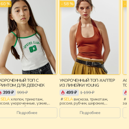
- 60 %
- 58 %
- 
КОРОЧЕННЫЙ ТОП С
УКОРОЧЕННЫЙ ТОП-ХАЛТЕР
АС
РИНТОМ ДЛЯ ДЕВОЧЕК
ИЗ ЛИНЕЙКИ YOUNG
ТО
YO
399 ₽
999 ₽
499 ₽
1 199 ₽
SELA
хлопок, трикотаж,
SELA
вискоза, трикотаж,
S
оссия, укороченные, узкие,
россия, рубчик, широкие,
зас
ринт, вырез, облегающие,
укороченные, приталенные,
ста
евочки, дети
открытая спина, девочки, дети
Подробнее
Подробнее