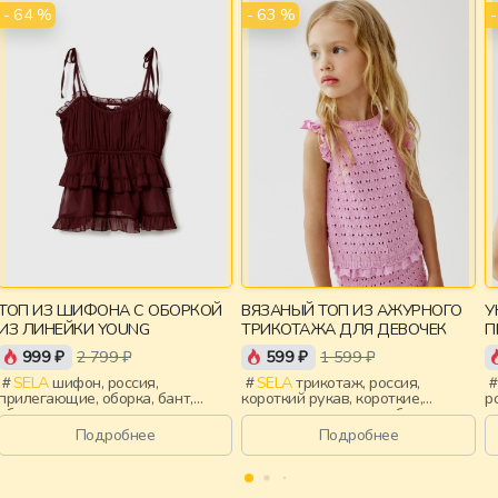
- 64 %
- 63 %
ТОП ИЗ ШИФОНА С ОБОРКОЙ
ВЯЗАНЫЙ ТОП ИЗ АЖУРНОГО
У
ИЗ ЛИНЕЙКИ YOUNG
ТРИКОТАЖА ДЛЯ ДЕВОЧЕК
П
999 ₽
2 799 ₽
599 ₽
1 599 ₽
SELA
шифон, россия,
SELA
трикотаж, россия,
прилегающие, оборка, бант,
короткий рукав, короткие,
р
сборки, девочки,
вязаные, крылышки, оборка,
п
старшеклассники, дети
ажур, вырез, круглый вырез,
д
Подробнее
Подробнее
облегающие, девочки, дети