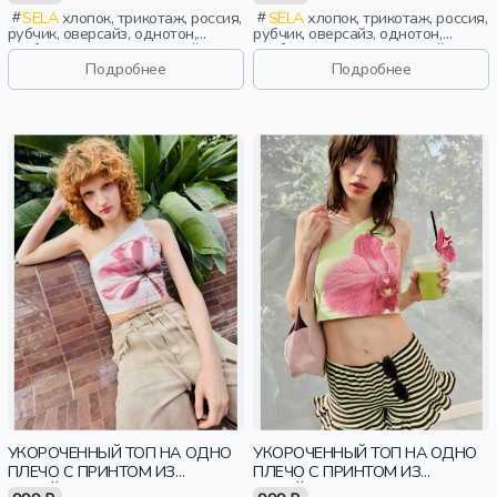
SELA
хлопок, трикотаж, россия,
SELA
хлопок, трикотаж, россия,
рубчик, оверсайз, однотон,
рубчик, оверсайз, однотон,
свободные, вырез, круглый
свободные, вырез, круглый
вырез, девочки,
вырез, девочки,
Подробнее
Подробнее
старшеклассники, дети
старшеклассники, дети
УКОРОЧЕННЫЙ ТОП НА ОДНО
УКОРОЧЕННЫЙ ТОП НА ОДНО
ПЛЕЧО С ПРИНТОМ ИЗ
ПЛЕЧО С ПРИНТОМ ИЗ
ЛИНЕЙКИ YOUNG
ЛИНЕЙКИ YOUNG