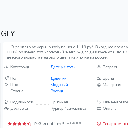
NGLY
Экземпляр от марки bungly по цене 1119 руб. Выгодное предло
100% оригинал. топ хлопковый "мёд" 7+ для девчонок от 8 до 12 л
детского возраста медового цвета из хлопка из россии.
Категория
Детские топы
Возраст
Пол
Девочки
Бренд
Цвет
Медовый
Материал
Страна
Россия
Подлинность
Оригинал
Обмен-возвр
Доставка
Курьер / самовывоз
Оплата
(11 оценок)
Рейтинг:
4.1
из 5
Товара нет в