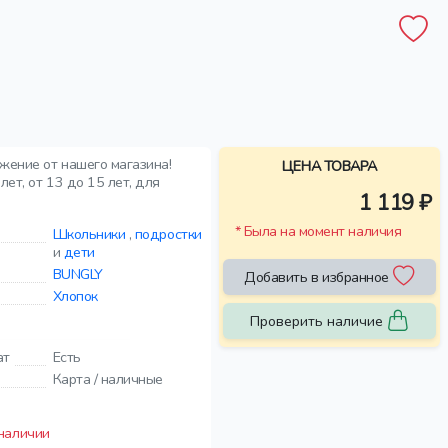
жение от нашего магазина!
ЦЕНА ТОВАРА
ет, от 13 до 15 лет, для
1 119 ₽
* Была на момент наличия
Школьники
,
подростки
и
дети
BUNGLY
Добавить в избранное
Хлопок
Проверить наличие
ат
Есть
Карта / наличные
 наличии