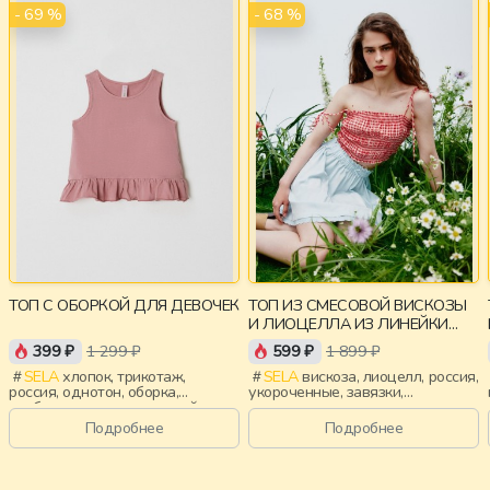
- 69 %
- 68 %
ТОП С ОБОРКОЙ ДЛЯ ДЕВОЧЕК
ТОП ИЗ СМЕСОВОЙ ВИСКОЗЫ
И ЛИОЦЕЛЛА ИЗ ЛИНЕЙКИ
YOUNG
399 ₽
1 299 ₽
599 ₽
1 899 ₽
SELA
хлопок, трикотаж,
SELA
вискоза, лиоцелл, россия,
россия, однотон, оборка,
укороченные, завязки,
свободные, вырез, круглый
приталенные, тонкие,
вырез, девочки, дети
эластичные, девочки,
Подробнее
Подробнее
старшеклассники, дети