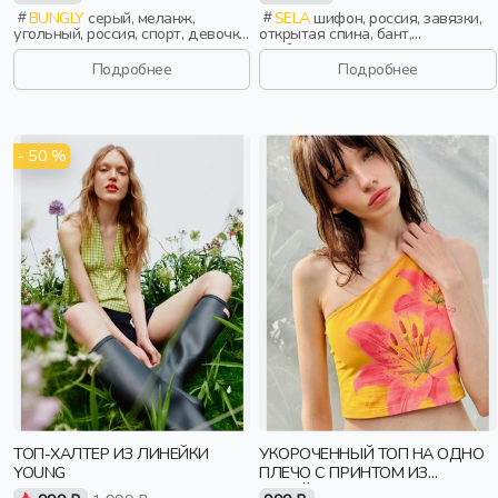
BUNGLY
серый, меланж,
SELA
шифон, россия, завязки,
угольный, россия, спорт, девочки,
открытая спина, бант,
школьники, подростки, дети
свободные, воротник, девочки,
старшеклассники, дети
Подробнее
Подробнее
- 50 %
ТОП-ХАЛТЕР ИЗ ЛИНЕЙКИ
УКОРОЧЕННЫЙ ТОП НА ОДНО
YOUNG
ПЛЕЧО С ПРИНТОМ ИЗ
ЛИНЕЙКИ YOUNG