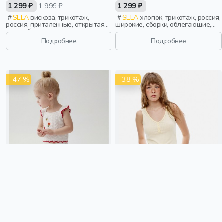
1 299 ₽
1 999 ₽
1 299 ₽
SELA
вискоза, трикотаж,
SELA
хлопок, трикотаж, россия,
россия, приталенные, открытая
широкие, сборки, облегающие,
спина, бант, вырез, девочки,
девочки, старшеклассники, дети
старшеклассники, дети
Подробнее
Подробнее
- 47 %
- 38 %
ВЯЗАНЫЙ ТОП С ВЫШИВКОЙ
ВЯЗАНЫЙ ТОП С КРУЖЕВОМ ИЗ
ДЛЯ МАЛЫШЕЙ
ЛИНЕЙКИ YOUNG