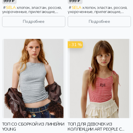
999 ₽
999 ₽
SELA
хлопок, эластан, россия,
SELA
хлопок, эластан, россия,
укороченные, прилегающие,
укороченные, прилегающие,
принт, девочки,
принт, девочки,
старшеклассники, дети
старшеклассники, дети
Подробнее
Подробнее
- 31 %
ТОП СО СБОРКОЙ ИЗ ЛИНЕЙКИ
ТОП ДЛЯ ДЕВОЧЕК ИЗ
YOUNG
КОЛЛЕКЦИИ ART PEOPLE С