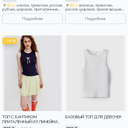
SELA
хлопок, трикотаж, россия,
SELA
вискоза, трикотаж,
рубчик, широкие, приталенные,
россия, широкие, прилегающие,
однотон, вырез, круглый вырез,
вырез, сборки, девочки,
облегающие, девочки,
старшеклассники, дети
Подробнее
Подробнее
старшеклассники, дети
- 38 %
ТОП С БАНТИКОМ
БАЗОВЫЙ ТОП ДЛЯ ДЕВОЧЕК
ПРИТАЛЕННЫЙ ИЗ ЛИНЕЙКИ
YOUNG