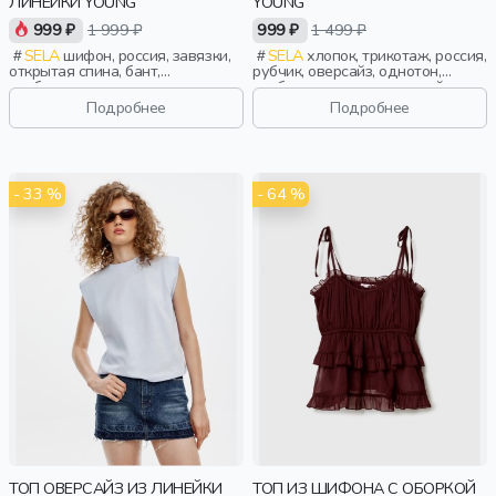
ЛИНЕЙКИ YOUNG
YOUNG
999 ₽
1 999 ₽
999 ₽
1 499 ₽
SELA
шифон, россия, завязки,
SELA
хлопок, трикотаж, россия,
открытая спина, бант,
рубчик, оверсайз, однотон,
свободные, воротник, девочки,
свободные, вырез, круглый
старшеклассники, дети
вырез, девочки,
Подробнее
Подробнее
старшеклассники, дети
- 33 %
- 64 %
ТОП ОВЕРСАЙЗ ИЗ ЛИНЕЙКИ
ТОП ИЗ ШИФОНА С ОБОРКОЙ