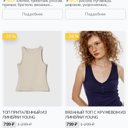
SELA
хлопок, трикотаж, россия,
SELA
россия, пуговицы,
прямые, бретели, вязаные,
широкие, укороченные,
оборка, ажур, вышивка, вырез,
прилегающие, вязаные, вырез,
малыши, дети
кружево, фактурные, девочки,
Подробнее
Подробнее
старшеклассники, дети
- 38 %
- 38 %
ТОП ПРИТАЛЕННЫЙ ИЗ
ВЯЗАНЫЙ ТОП С КРУЖЕВОМ ИЗ
ЛИНЕЙКИ YOUNG
ЛИНЕЙКИ YOUNG
799 ₽
1 299 ₽
799 ₽
1 299 ₽