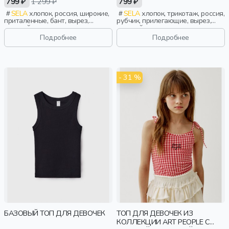
799 ₽
1 299 ₽
799 ₽
SELA
хлопок, россия, широкие,
SELA
хлопок, трикотаж, россия,
приталенные, бант, вырез,
рубчик, прилегающие, вырез,
круглый вырез, спорт, девочки,
круглый вырез, девочки, дети
старшеклассники, дети
Подробнее
Подробнее
- 31 %
БАЗОВЫЙ ТОП ДЛЯ ДЕВОЧЕК
ТОП ДЛЯ ДЕВОЧЕК ИЗ
КОЛЛЕКЦИИ ART PEOPLE С