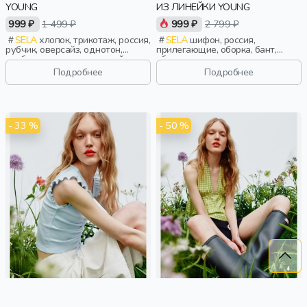
YOUNG
ИЗ ЛИНЕЙКИ YOUNG
999 ₽
1 499 ₽
999 ₽
2 799 ₽
SELA
хлопок, трикотаж, россия,
SELA
шифон, россия,
рубчик, оверсайз, однотон,
прилегающие, оборка, бант,
свободные, вырез, круглый
сборки, девочки,
вырез, девочки,
старшеклассники, дети
Подробнее
Подробнее
старшеклассники, дети
- 33 %
- 50 %