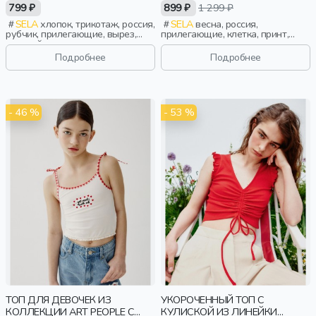
АВРОРОЙ ЕФИМОВОЙ
799 ₽
899 ₽
1 299 ₽
SELA
хлопок, трикотаж, россия,
SELA
весна, россия,
рубчик, прилегающие, вырез,
прилегающие, клетка, принт,
круглый вырез, девочки, дети
тонкие, кружево, девочки, дети
Подробнее
Подробнее
- 46 %
- 53 %
ТОП ДЛЯ ДЕВОЧЕК ИЗ
УКОРОЧЕННЫЙ ТОП С
КОЛЛЕКЦИИ ART PEOPLE С
КУЛИСКОЙ ИЗ ЛИНЕЙКИ