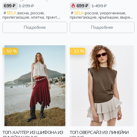
АВРОРОЙ ЕФИМОВОЙ
YOUNG
699 ₽
1 299 ₽
699 ₽
1 499 ₽
SELA
весна, россия,
SELA
россия, укороченные,
прилегающие, клетка, принт,
прилегающие, крылышки, вырез,
тонкие, кружево, девочки, дети
кулиска, девочки,
старшеклассники, дети
Подробнее
Подробнее
- 50 %
- 33 %
ТОП-ХАЛТЕР ИЗ ШИФОНА ИЗ
ТОП ОВЕРСАЙЗ ИЗ ЛИНЕЙКИ