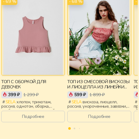
- 69 %
- 68 %
-
ТОП С ОБОРКОЙ ДЛЯ
ТОП ИЗ СМЕСОВОЙ ВИСКОЗЫ
Т
ДЕВОЧЕК
И ЛИОЦЕЛЛА ИЗ ЛИНЕЙКИ
YOUNG
399 ₽
1 299 ₽
599 ₽
1 899 ₽
SELA
хлопок, трикотаж,
SELA
вискоза, лиоцелл,
россия, однотон, оборка,
россия, укороченные, завязки,
пр
свободные, вырез, круглый
приталенные, тонкие,
сб
вырез, девочки, дети
эластичные, девочки,
ст
Подробнее
Подробнее
старшеклассники, дети