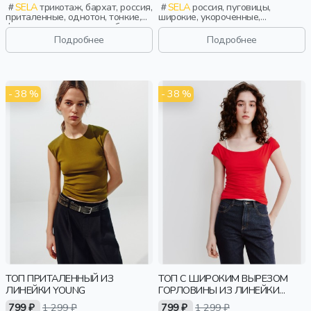
SELA
трикотаж, бархат, россия,
SELA
россия, пуговицы,
приталенные, однотон, тонкие,
широкие, укороченные,
фактурные, эластичные, бархат,
прилегающие, вязаные, вырез,
спорт, девочки,
кружево, фактурные, девочки,
Подробнее
Подробнее
старшеклассники, дети
старшеклассники, дети
- 38 %
- 38 %
ТОП ПРИТАЛЕННЫЙ ИЗ
ТОП С ШИРОКИМ ВЫРЕЗОМ
ЛИНЕЙКИ YOUNG
ГОРЛОВИНЫ ИЗ ЛИНЕЙКИ
YOUNG
799 ₽
1 299 ₽
799 ₽
1 299 ₽