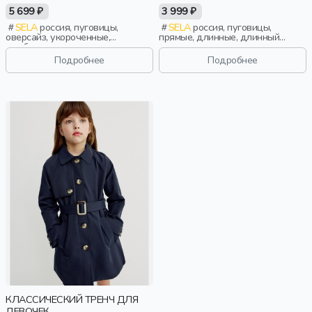
YOUNG
5 699 ₽
3 999 ₽
SELA
россия, пуговицы,
SELA
россия, пуговицы,
оверсайз, укороченные,
прямые, длинные, длинный
двубортные, короткие,
рукав, застежка, школа, манжета,
свободные, прорези, воротник,
свободные, прорези,
Подробнее
Подробнее
пояс, девочки, старшеклассники,
непромокаемые, воротник, пояс,
дети
классика, девочки, дети
КЛАССИЧЕСКИЙ ТРЕНЧ ДЛЯ
ДЕВОЧЕК