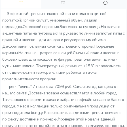
Эффектный тренч из плащевой ткани с влагозащитной
пропиткой.Прямой силуэт, умеренный объем.Гладкая
подкладка.Отложной воротник.Застежка на пуговицы.На плечах
акцентные паты на пуговицах.На рукавах по линии запястья паты с
пряжкой и шлевки - для декора и регулирования объема.
Декоративная отлетная кокетка с правой стороны.Прорезные
карманы.На спинке - разрез со шлицей.Съемный пояс и шлевки в
боковых швах для посадки по фигуре.Предполагаемая длина -
чуть ниже колена. Температурный режим от +15°C в зависимости
от подвижности и терморегуляции ребенка, а также
продолжительности прогулки.
Тренч "олива" 7+ всего за 7099 руб. Самая выгодная цена от
нашего сайта! Доставка товара осуществляется в любой город.
Также можно оформить заказ и забрать в офлайн магазине Вашего
города. У нас в коллекции только оригинальная продукция от
производителя bungly. Рассчитаться за детские тренчи возможно
по факту доставки и примерки/проверки этой модели. Данный
продукт прекрасно подойдет для девчонок. школьники, подростки,