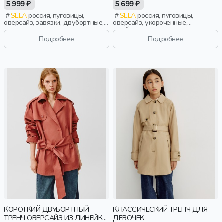
ЛИНЕЙКИ YOUNG
YOUNG
5 999 ₽
5 699 ₽
SELA
россия, пуговицы,
SELA
россия, пуговицы,
оверсайз, завязки, двубортные,
оверсайз, укороченные,
резинка, застежка, складки,
двубортные, короткие,
клапан, стопперы, оборка,
свободные, прорези, воротник,
Подробнее
Подробнее
манжета, свободные, карман,
пояс, девочки, старшеклассники,
кулиска, воротник, объемные,
дети
эластичные, воротник-стойка,
девочки, старшеклассники, дети
КОРОТКИЙ ДВУБОРТНЫЙ
КЛАССИЧЕСКИЙ ТРЕНЧ ДЛЯ
ТРЕНЧ ОВЕРСАЙЗ ИЗ ЛИНЕЙКИ
ДЕВОЧЕК