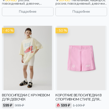
повседневный, девочки,
россия, повседневный, девочки,
малыши, дошкольники, дети
школьники, подростки, дети
Подробнее
Подробнее
- 40 %
- 50 %
ВЕЛОСИПЕДКИ С КРУЖЕВОМ
КОРОТКИЕ ВЕЛОСИПЕДКИ В
ДЛЯ ДЕВОЧЕК
СПОРТИВНОМ СТИЛЕ ДЛЯ
ДЕВОЧЕК
599 ₽
999 ₽
599 ₽
1 199 ₽