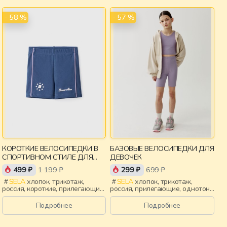
- 58 %
- 57 %
КОРОТКИЕ ВЕЛОСИПЕДКИ В
БАЗОВЫЕ ВЕЛОСИПЕДКИ ДЛЯ
СПОРТИВНОМ СТИЛЕ ДЛЯ
ДЕВОЧЕК
ДЕВОЧЕК
499 ₽
1 199 ₽
299 ₽
699 ₽
SELA
хлопок, трикотаж,
SELA
хлопок, трикотаж,
россия, короткие, прилегающие,
россия, прилегающие, однотон,
лампасы, принт, пояс,
пояс, эластичные,
эластичные, повседневный,
повседневный, спорт, девочки,
Подробнее
Подробнее
спорт, девочки, дети
дети