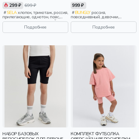
299 ₽
699 ₽
999 ₽
SELA
хлопок, трикотаж, россия,
BUNGLY
россия,
прилегающие, однотон, пояс,
повседневный, девочки,
эластичные, повседневный,
малыши, дошкольники, дети
спорт, девочки, дети
Подробнее
Подробнее
НАБОР БАЗОВЫХ
КОМПЛЕКТ ФУТБОЛКА
ВЕЛОСИПЕДОК ДЛЯ ДЕВОЧЕК,
ОВЕРСАЙЗ И ВЕЛОСИПЕДКИ