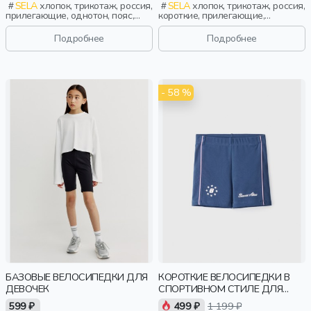
SELA
хлопок, трикотаж, россия,
SELA
хлопок, трикотаж, россия,
прилегающие, однотон, пояс,
короткие, прилегающие,
кружево, эластичные, девочки,
лампасы, принт, пояс,
дети
эластичные, повседневный,
Подробнее
Подробнее
спорт, девочки, дети
- 58 %
БАЗОВЫЕ ВЕЛОСИПЕДКИ ДЛЯ
КОРОТКИЕ ВЕЛОСИПЕДКИ В
ДЕВОЧЕК
СПОРТИВНОМ СТИЛЕ ДЛЯ
ДЕВОЧЕК
599 ₽
499 ₽
1 199 ₽