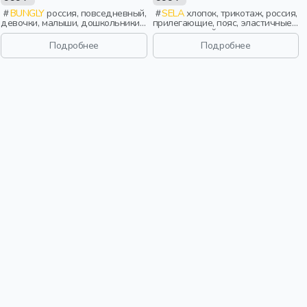
BUNGLY
россия, повседневный,
SELA
хлопок, трикотаж, россия,
девочки, малыши, дошкольники,
прилегающие, пояс, эластичные,
дети
повседневный, спорт, девочки,
дети
Подробнее
Подробнее