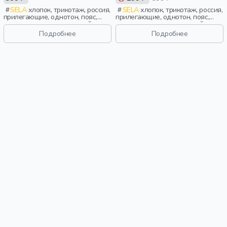
SELA
хлопок, трикотаж, россия,
SELA
хлопок, трикотаж, россия,
прилегающие, однотон, пояс,
прилегающие, однотон, пояс,
эластичные, повседневный,
эластичные, повседневный,
девочки, дети
спорт, девочки, дети
Подробнее
Подробнее