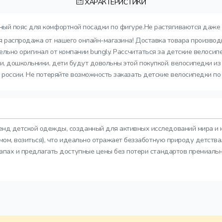
ХАРАКТЕРИСТИКИ
чный пояс для комфортной посадки по фигуре.Не растягиваются даже 
ая распродажа от нашего онлайн-магазина! Доставка товара производи
тельно оригинал от компании bungly. Рассчитаться за детские велос
 дошкольники, дети будут довольны этой покупкой. велосипедки из 
 россии. Не потеряйте возможность заказать детские велосипедки по
ренд детской одежды, созданный для активных исследований мира и 
азмом, возиться), что идеально отражает беззаботную природу детств
тапах и предлагать доступные цены без потери стандартов премиальн