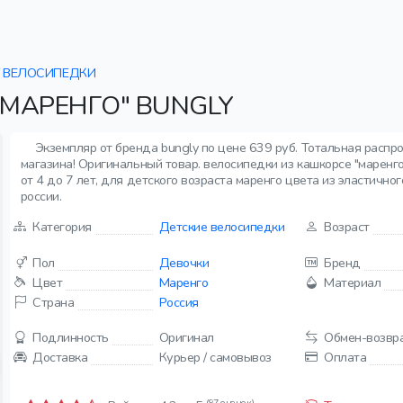
ВЕЛОСИПЕДКИ
МАРЕНГО" BUNGLY
Экземпляр от бренда bungly по цене 639 руб. Тотальная распр
магазина! Оригинальный товар. велосипедки из кашкорсе "маренго"
от 4 до 7 лет, для детского возраста маренго цвета из эластично
россии.
Категория
Детские велосипедки
Возраст
Пол
Девочки
Бренд
Цвет
Маренго
Материал
Страна
Россия
Подлинность
Оригинал
Обмен-возвр
Доставка
Курьер / самовывоз
Оплата
(97 оценок)