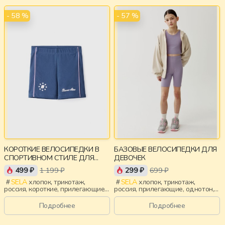
- 58 %
- 57 %
КОРОТКИЕ ВЕЛОСИПЕДКИ В
БАЗОВЫЕ ВЕЛОСИПЕДКИ ДЛЯ
СПОРТИВНОМ СТИЛЕ ДЛЯ
ДЕВОЧЕК
ДЕВОЧЕК
499 ₽
1 199 ₽
299 ₽
699 ₽
SELA
хлопок, трикотаж,
SELA
хлопок, трикотаж,
россия, короткие, прилегающие,
россия, прилегающие, однотон,
лампасы, принт, пояс,
пояс, эластичные,
эластичные, повседневный,
повседневный, спорт, девочки,
Подробнее
Подробнее
спорт, девочки, дети
дети