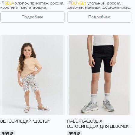
SELA
хлопок, трикотаж, россия,
BUNGLY
угольный, россия,
короткие, прилегающие,
девочки, малыши, дошкольники,
лампасы, принт, пояс,
дети
эластичные, повседневный,
Подробнее
Подробнее
спорт, девочки, дети
ВЕЛОСИПЕДКИ "ЦВЕТЫ"
НАБОР БАЗОВЫХ
ВЕЛОСИПЕДОК ДЛЯ ДЕВОЧЕК,
2 ШТ.
999 ₽
999 ₽