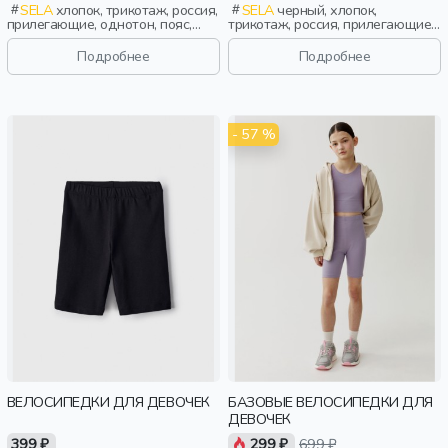
SELA
хлопок, трикотаж, россия,
SELA
черный, хлопок,
прилегающие, однотон, пояс,
трикотаж, россия, прилегающие,
кружево, эластичные, девочки,
школа, пояс, эластичные,
дети
повседневный, спорт, девочки,
Подробнее
Подробнее
дети
- 57 %
ВЕЛОСИПЕДКИ ДЛЯ ДЕВОЧЕК
БАЗОВЫЕ ВЕЛОСИПЕДКИ ДЛЯ
ДЕВОЧЕК
399 ₽
299 ₽
699 ₽