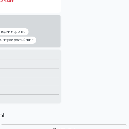
 наличии
ипедки маренго
сипедки российские
вы