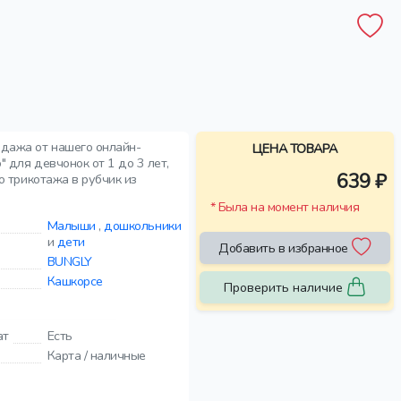
одажа от нашего онлайн-
ЦЕНА ТОВАРА
 для девчонок от 1 до 3 лет,
639 ₽
го трикотажа в рубчик из
* Была на момент наличия
Малыши
,
дошкольники
и
дети
Добавить в избранное
BUNGLY
Кашкорсе
Проверить наличие
ат
Есть
Карта / наличные