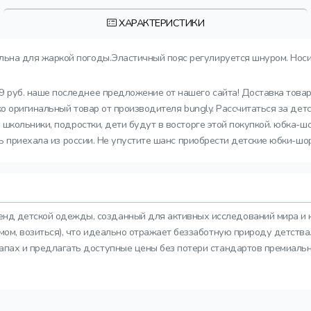
ХАРАКТЕРИСТИКИ
ьна для жаркой погоды.Эластичный пояс регулируется шнуром. Носит
руб. наше последнее предложение от нашего сайта! Доставка товар
ко оригинальный товар от производителя bungly. Рассчитаться за де
 школьники, подростки, дети будут в восторге этой покупкой. юбка
ль приехала из россии. Не упустите шанс приобрести детские юбки-шо
ренд детской одежды, созданный для активных исследований мира и 
азмом, возиться), что идеально отражает беззаботную природу детств
тапах и предлагать доступные цены без потери стандартов премиальн