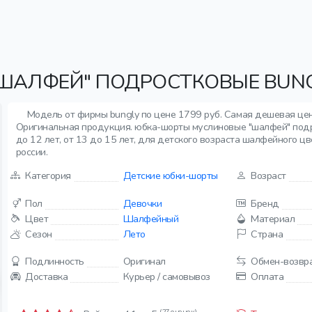
ШАЛФЕЙ" ПОДРОСТКОВЫЕ BUN
Модель от фирмы bungly по цене 1799 руб. Самая дешевая цен
Оригинальная продукция. юбка-шорты муслиновые "шалфей" подр
до 12 лет, от 13 до 15 лет, для детского возраста шалфейного цв
россии.
Категория
Детские юбки-шорты
Возраст
Пол
Девочки
Бренд
Цвет
Шалфейный
Материал
Сезон
Лето
Страна
Подлинность
Оригинал
Обмен-возвр
Доставка
Курьер / самовывоз
Оплата
(27 оценок)