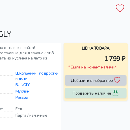
GLY
а от нашего сайта!
ЦЕНА ТОВАРА
остковые для девчонок от 8
1 799 ₽
ета из муслина на лето из
* Была на момент наличия
Школьники
,
подростки
и
дети
Добавить в избранное
BUNGLY
Муслин
Проверить наличие
Россия
ат
Есть
Карта / наличные