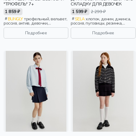
"ТРЮФЕЛЬ" 7+
СКЛАДКУ ДЛЯ ДЕВОЧЕК
1 859 ₽
1 599 ₽
2 299 ₽
BUNGLY
трюфельный, вельвет,
SELA
хлопок, деним, джинса,
россия, актив, девочки,
россия, пуговицы, резинка,
школьники, подростки, дети
застежка, складки, запах, пояс,
винтаж, девочки, дети
Подробнее
Подробнее