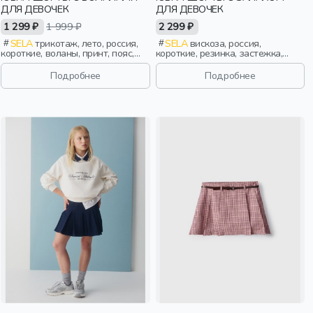
ДЛЯ ДЕВОЧЕК
ДЛЯ ДЕВОЧЕК
1 299 ₽
1 999 ₽
2 299 ₽
SELA
трикотаж, лето, россия,
SELA
вискоза, россия,
короткие, воланы, принт, пояс,
короткие, резинка, застежка,
эластичные, девочки, дети
школа, запах, пояс, пряжка,
девочки, дети
Подробнее
Подробнее