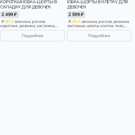
КОРОТКАЯ ЮБКА-ШОРТЫ В
ЮБКА-ШОРТЫ В КЛЕТКУ ДЛЯ
СКЛАДКУ ДЛЯ ДЕВОЧЕК
ДЕВОЧЕК
2 499 ₽
2 599 ₽
SELA
вискоза, россия,
SELA
вискоза, россия, резинка,
короткие, резинка, застежка,
застежка, школа, клетка, пояс,
складки, школа, пояс, фактурные,
фактурные, девочки, дети
девочки, дети
Подробнее
Подробнее