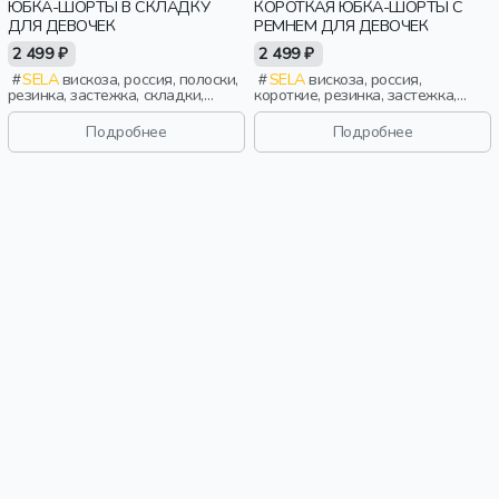
ЮБКА-ШОРТЫ В СКЛАДКУ
КОРОТКАЯ ЮБКА-ШОРТЫ С
ДЛЯ ДЕВОЧЕК
РЕМНЕМ ДЛЯ ДЕВОЧЕК
2 499 ₽
2 499 ₽
SELA
вискоза, россия, полоски,
SELA
вискоза, россия,
резинка, застежка, складки,
короткие, резинка, застежка,
школа, девочки, дети
складки, школа, ремешок, пояс,
эластичные, девочки, дети
Подробнее
Подробнее