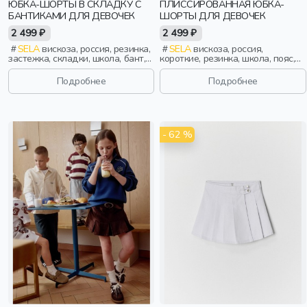
ЮБКА-ШОРТЫ В СКЛАДКУ С
ПЛИССИРОВАННАЯ ЮБКА-
БАНТИКАМИ ДЛЯ ДЕВОЧЕК
ШОРТЫ ДЛЯ ДЕВОЧЕК
2 499 ₽
2 499 ₽
SELA
вискоза, россия, резинка,
SELA
вискоза, россия,
застежка, складки, школа, бант,
короткие, резинка, школа, пояс,
девочки, дети
высокая посадка, девочки, дети
Подробнее
Подробнее
- 62 %