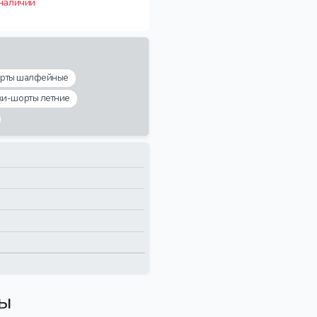
 наличии
орты шалфейные
ки-шорты летние
вы