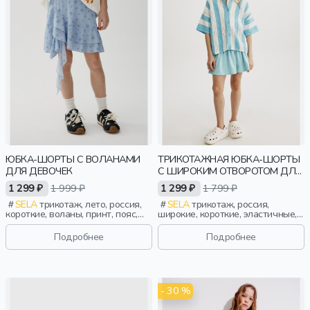
ЮБКА-ШОРТЫ С ВОЛАНАМИ
ТРИКОТАЖНАЯ ЮБКА-ШОРТЫ
ДЛЯ ДЕВОЧЕК
С ШИРОКИМ ОТВОРОТОМ ДЛЯ
ДЕВОЧЕК
1 299 ₽
1 999 ₽
1 299 ₽
1 799 ₽
SELA
трикотаж, лето, россия,
SELA
трикотаж, россия,
короткие, воланы, принт, пояс,
широкие, короткие, эластичные,
эластичные, девочки, дети
отворот, девочки, дети
Подробнее
Подробнее
- 30 %