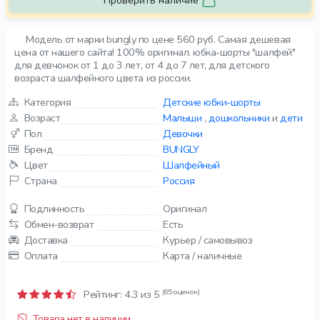
Проверить наличие
Модель от марки bungly по цене 560 руб. Самая дешевая
цена от нашего сайта! 100% оригинал. юбка-шорты "шалфей"
для девчонок от 1 до 3 лет, от 4 до 7 лет, для детского
возраста шалфейного цвета из россии.
Категория
Детские юбки-шорты
Возраст
Малыши
,
дошкольники
и
дети
Пол
Девочки
Бренд
BUNGLY
Цвет
Шалфейный
Страна
Россия
Подлинность
Оригинал
Обмен-возврат
Есть
Доставка
Курьер / самовывоз
Оплата
Карта / наличные
(65 оценок)
Рейтинг:
4.3
из 5
Товара нет в наличии