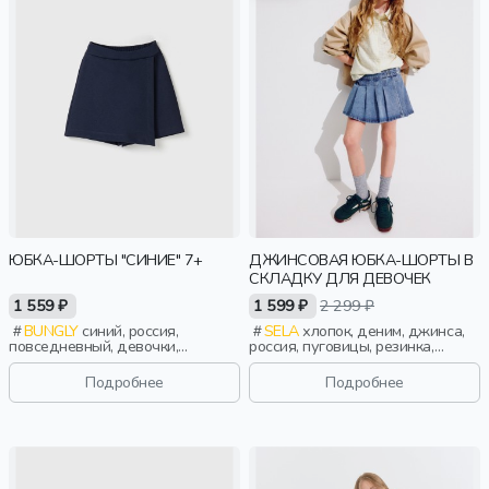
ЮБКА-ШОРТЫ "СИНИЕ" 7+
ДЖИНСОВАЯ ЮБКА-ШОРТЫ В
СКЛАДКУ ДЛЯ ДЕВОЧЕК
1 559 ₽
1 599 ₽
2 299 ₽
BUNGLY
синий, россия,
SELA
хлопок, деним, джинса,
повседневный, девочки,
россия, пуговицы, резинка,
школьники, подростки, дети
застежка, складки, запах, пояс,
винтаж, девочки, дети
Подробнее
Подробнее