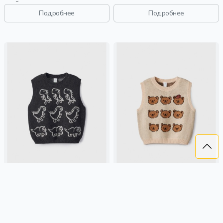
свободные, прорези, принт,
стеганые, прорези,
непромокаемые, воротник,
непромокаемые, воротник,
Подробнее
Подробнее
воротник-стойка, девочки, дети
воротник-стойка, мальчики, дети
ВЯЗАНЫЙ ЖИЛЕТ ДЛЯ
ВЯЗАНЫЙ ЖИЛЕТ ДЛЯ
МАЛЫШЕЙ
МАЛЫШЕЙ
1 399 ₽
1 399 ₽
SELA
хлопок, жаккард,
SELA
хлопок, жаккард,