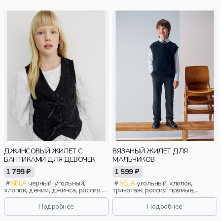
ДЖИНСОВЫЙ ЖИЛЕТ С
ВЯЗАНЫЙ ЖИЛЕТ ДЛЯ
БАНТИКАМИ ДЛЯ ДЕВОЧЕК
МАЛЬЧИКОВ
1 799 ₽
1 599 ₽
SELA
черный, угольный,
SELA
угольный, хлопок,
хлопок, деним, джинса, россия,
трикотаж, россия, прямые,
прямые, застежка, кнопки, школа,
резинка, вязаные, школа,
бант, вырез, девочки, дети
манжета, свободные, вырез,
Подробнее
Подробнее
пояс, мальчики, дети