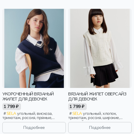
УКОРОЧЕННЫЙ ВЯЗАНЫЙ
ВЯЗАНЫЙ ЖИЛЕТ ОВЕРСАЙЗ
ЖИЛЕТ ДЛЯ ДЕВОЧЕК
ДЛЯ ДЕВОЧЕК
1 799 ₽
1 799 ₽
SELA
угольный, вискоза,
SELA
угольный, хлопок,
трикотаж, россия, прямые,
трикотаж, россия, широкие,
укороченные, полоски, короткие,
оверсайз, резинка, вязаные,
резинка, вязаные, школа,
школа, свободные, вырез, пояс,
Подробнее
Подробнее
вышивка, вырез, пояс,
девочки, дети