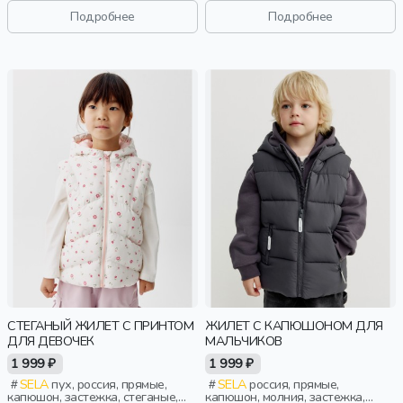
воротник, воротник-стойка,
воротник, воротник-стойка,
Подробнее
Подробнее
мальчики, дети
мальчики, дети
СТЕГАНЫЙ ЖИЛЕТ С ПРИНТОМ
ЖИЛЕТ С КАПЮШОНОМ ДЛЯ
ДЛЯ ДЕВОЧЕК
МАЛЬЧИКОВ
1 999 ₽
1 999 ₽
SELA
пух, россия, прямые,
SELA
россия, прямые,
капюшон, застежка, стеганые,
капюшон, молния, застежка,