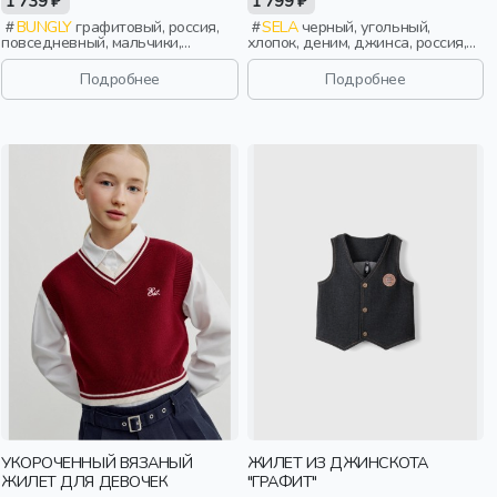
1 739 ₽
1 799 ₽
BUNGLY
графитовый, россия,
SELA
черный, угольный,
повседневный, мальчики,
хлопок, деним, джинса, россия,
школьники, подростки, дети
прямые, застежка, кнопки, школа,
бант, вырез, девочки, дети
Подробнее
Подробнее
УКОРОЧЕННЫЙ ВЯЗАНЫЙ
ЖИЛЕТ ИЗ ДЖИНСКОТА
ЖИЛЕТ ДЛЯ ДЕВОЧЕК
"ГРАФИТ"