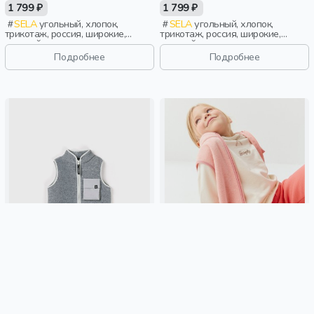
1 799 ₽
1 799 ₽
SELA
угольный, хлопок,
SELA
угольный, хлопок,
трикотаж, россия, широкие,
трикотаж, россия, широкие,
оверсайз, резинка, вязаные,
оверсайз, резинка, вязаные,
школа, свободные, вырез, пояс,
школа, свободные, вырез, пояс,
Подробнее
Подробнее
девочки, дети
девочки, дети
ЖИЛЕТ ФЛИСОВЫЙ "СЕРЫЙ
ЖИЛЕТ ФЛИСОВЫЙ "РОЗОВЫЙ
МЕЛАНЖ"
МЕЛАНЖ"