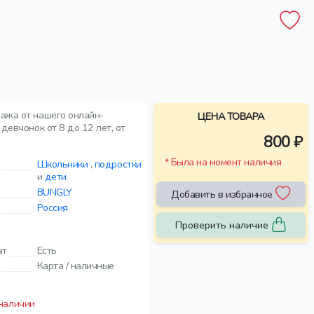
дажа от нашего онлайн-
ЦЕНА ТОВАРА
девчонок от 8 до 12 лет, от
800 ₽
* Была на момент наличия
Школьники
,
подростки
и
дети
BUNGLY
Добавить в избранное
Россия
Проверить наличие
ат
Есть
Карта / наличные
 наличии