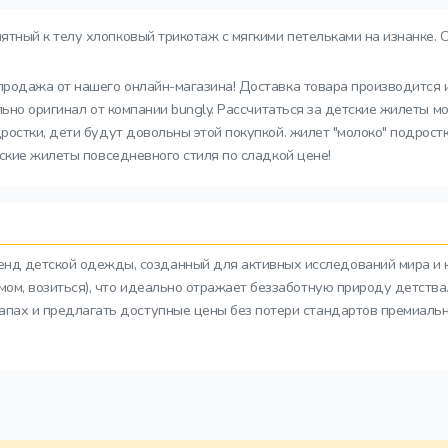
ятный к телу хлопковый трикотаж с мягкими петельками на изнанке.
продажа от нашего онлайн-магазина! Доставка товара производится и
льно оригинал от компании bungly. Рассчитаться за детские жилеты 
остки, дети будут довольны этой покупкой. жилет "молоко" подрост
ские жилеты повседневного стиля по сладкой цене!
ренд детской одежды, созданный для активных исследований мира и 
азмом, возиться), что идеально отражает беззаботную природу детств
тапах и предлагать доступные цены без потери стандартов премиальн