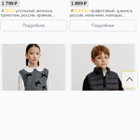
1 799 ₽
1 899 ₽
SELA
угольный, вискоза,
BUNGLY
графитовый, джинса,
трикотаж, россия, прямые,
россия, мальчики, малыши,
укороченные, полоски, короткие,
дошкольники, дети
резинка, вязаные, школа,
Подробнее
Подробнее
вышивка, вырез, пояс,
фактурные, девочки, дети
УКОРОЧЕННЫЙ ВЯЗАНЫЙ
БАЗОВЫЙ СТЕГАНЫЙ ЖИЛЕТ
ЖИЛЕТ С БАНТИКАМИ ДЛЯ
ДЛЯ МАЛЬЧИКОВ