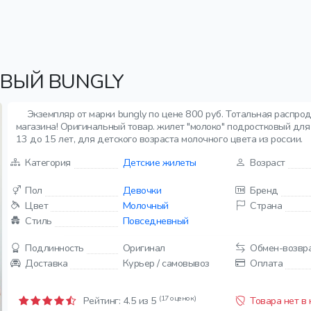
ВЫЙ BUNGLY
Экземпляр от марки bungly по цене 800 руб. Тотальная распро
магазина! Оригинальный товар. жилет "молоко" подростковый для 
13 до 15 лет, для детского возраста молочного цвета из россии.
Категория
Детские жилеты
Возраст
Пол
Девочки
Бренд
Цвет
Молочный
Страна
Стиль
Повседневный
Подлинность
Оригинал
Обмен-возвр
Доставка
Курьер / самовывоз
Оплата
(17 оценок)
Рейтинг:
4.5
из 5
Товара нет в