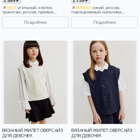
1 599 ₽
1 739 ₽
SELA
угольный, хлопок,
BUNGLY
синий, россия,
трикотаж, россия, прямые,
повседневный, мальчики,
резинка, вязаные, школа,
школьники, подростки, дети
манжета, свободные, вырез,
Подробнее
Подробнее
пояс, мальчики, дети
ВЯЗАНЫЙ ЖИЛЕТ ОВЕРСАЙЗ
ВЯЗАНЫЙ ЖИЛЕТ ОВЕРСАЙЗ
ДЛЯ ДЕВОЧЕК
ДЛЯ ДЕВОЧЕК