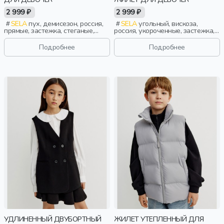
2 999 ₽
2 999 ₽
SELA
пух, демисезон, россия,
SELA
угольный, вискоза,
прямые, застежка, стеганые,
россия, укороченные, застежка,
прорези, непромокаемые,
школа, прорези, вырез, воротник,
воротник, воротник-стойка,
девочки, дети
Подробнее
Подробнее
девочки, дети
УДЛИНЕННЫЙ ДВУБОРТНЫЙ
ЖИЛЕТ УТЕПЛЕННЫЙ ДЛЯ