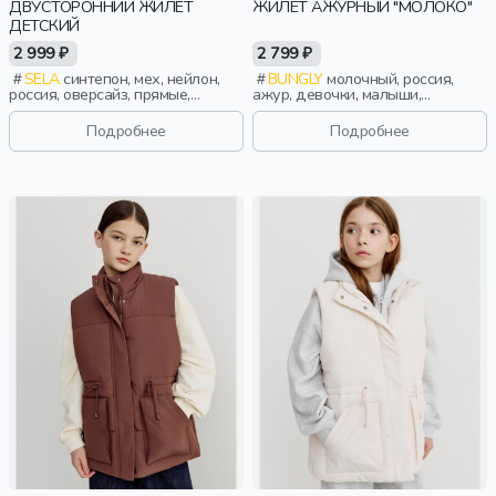
ДВУСТОРОННИЙ ЖИЛЕТ
ЖИЛЕТ АЖУРНЫЙ "МОЛОКО"
ДЕТСКИЙ
2 999 ₽
2 799 ₽
SELA
синтепон, мех, нейлон,
BUNGLY
молочный, россия,
россия, оверсайз, прямые,
ажур, девочки, малыши,
молния, застежка, стеганые,
дошкольники, дети
двухсторонние, свободные,
Подробнее
Подробнее
прорези, карман,
непромокаемые, воротник,
воротник-стойка, девочки, дети