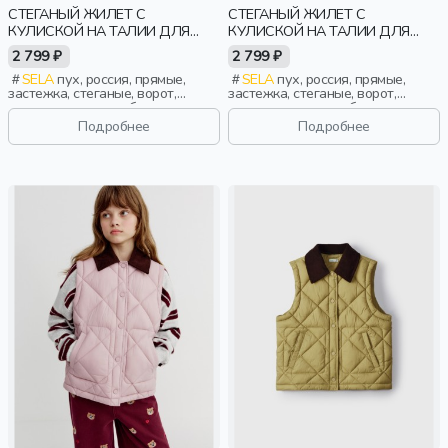
СТЕГАНЫЙ ЖИЛЕТ С
СТЕГАНЫЙ ЖИЛЕТ С
КУЛИСКОЙ НА ТАЛИИ ДЛЯ
КУЛИСКОЙ НА ТАЛИИ ДЛЯ
ДЕВОЧЕК
ДЕВОЧЕК
2 799 ₽
2 799 ₽
SELA
пух, россия, прямые,
SELA
пух, россия, прямые,
застежка, стеганые, ворот,
застежка, стеганые, ворот,
кнопки, клапан, свободные,
кнопки, клапан, свободные,
непромокаемые, кулиска,
непромокаемые, кулиска,
Подробнее
Подробнее
воротник, воротник-стойка,
воротник, воротник-стойка,
девочки, дети
девочки, дети