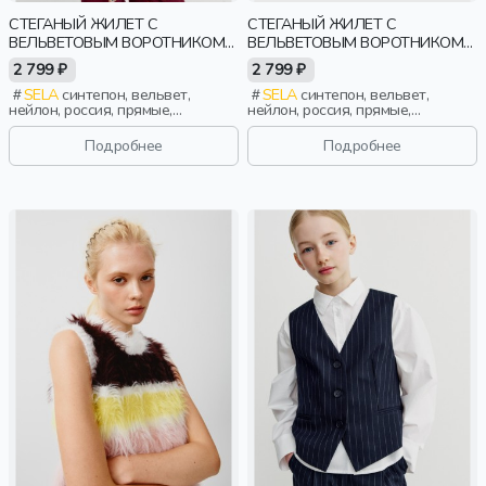
СТЕГАНЫЙ ЖИЛЕТ С
СТЕГАНЫЙ ЖИЛЕТ С
ВЕЛЬВЕТОВЫМ ВОРОТНИКОМ
ВЕЛЬВЕТОВЫМ ВОРОТНИКОМ
ДЛЯ ДЕВОЧЕК
ДЛЯ ДЕВОЧЕК
2 799 ₽
2 799 ₽
SELA
синтепон, вельвет,
SELA
синтепон, вельвет,
нейлон, россия, прямые,
нейлон, россия, прямые,
застежка, стеганые, кнопки,
застежка, стеганые, кнопки,
прорези, непромокаемые,
прорези, непромокаемые,
Подробнее
Подробнее
воротник, девочки, дети
воротник, девочки, дети