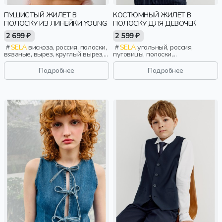
ПУШИСТЫЙ ЖИЛЕТ В
КОСТЮМНЫЙ ЖИЛЕТ В
ПОЛОСКУ ИЗ ЛИНЕЙКИ YOUNG
ПОЛОСКУ ДЛЯ ДЕВОЧЕК
2 699 ₽
2 599 ₽
SELA
вискоза, россия, полоски,
SELA
угольный, россия,
вязаные, вырез, круглый вырез,
пуговицы, полоски,
девочки, старшеклассники, дети
прилегающие, застежка, школа,
прорези, вырез, классика,
Подробнее
Подробнее
девочки, дети