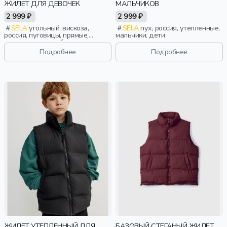
ЖИЛЕТ ДЛЯ ДЕВОЧЕК
МАЛЬЧИКОВ
2 999 ₽
2 999 ₽
SELA
угольный, вискоза,
SELA
пух, россия, утепленные,
россия, пуговицы, прямые,
мальчики, дети
удлиненные, двубортные,
застежка, школа, прорези, вырез,
Подробнее
Подробнее
девочки, дети
ЖИЛЕТ УТЕПЛЕННЫЙ ДЛЯ
БАЗОВЫЙ СТЕГАНЫЙ ЖИЛЕТ