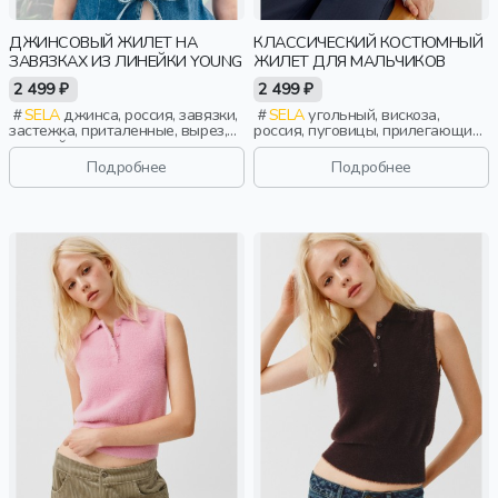
ДЖИНСОВЫЙ ЖИЛЕТ НА
КЛАССИЧЕСКИЙ КОСТЮМНЫЙ
ЗАВЯЗКАХ ИЗ ЛИНЕЙКИ YOUNG
ЖИЛЕТ ДЛЯ МАЛЬЧИКОВ
2 499 ₽
2 499 ₽
SELA
джинса, россия, завязки,
SELA
угольный, вискоза,
застежка, приталенные, вырез,
россия, пуговицы, прилегающие,
круглый вырез, вытачки,
застежка, школа, прорези, вырез,
девочки, старшеклассники, дети
классика, мальчики, дети
Подробнее
Подробнее