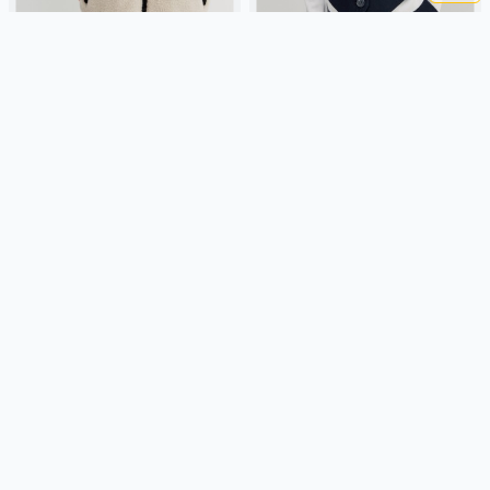
ДВУСТОРОННИЙ ЖИЛЕТ
УКОРОЧЕННЫЙ КОСТЮМНЫЙ
ДЕТСКИЙ
ЖИЛЕТ ДЛЯ ДЕВОЧЕК
2 499 ₽
2 299 ₽
SELA
синтепон, мех, нейлон,
SELA
угольный, вискоза,
россия, оверсайз, прямые,
россия, пуговицы, укороченные,
молния, застежка, стеганые,
застежка, школа, вырез, девочки,
двухсторонние, свободные,
дети
Подробнее
Подробнее
прорези, карман,
непромокаемые, воротник,
воротник-стойка, мальчики, дети