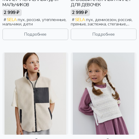
МАЛЬЧИКОВ
ДЛЯ ДЕВОЧЕК
2 999 ₽
2 999 ₽
SELA
пух, россия, утепленные,
SELA
пух, демисезон, россия,
мальчики, дети
прямые, застежка, стеганые,
прорези, непромокаемые,
воротник, воротник-стойка,
Подробнее
Подробнее
девочки, дети