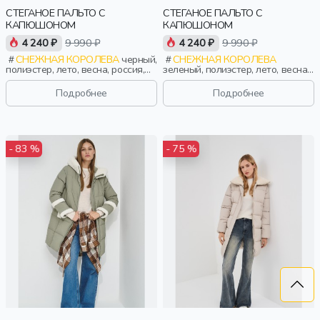
СТЕГАНОЕ ПАЛЬТО С
СТЕГАНОЕ ПАЛЬТО С
КАПЮШОНОМ
КАПЮШОНОМ
4 240 ₽
9 990 ₽
4 240 ₽
9 990 ₽
СНЕЖНАЯ КОРОЛЕВА
черный,
СНЕЖНАЯ КОРОЛЕВА
полиэстер, лето, весна, россия,
зеленый, полиэстер, лето, весна,
удлиненные, капюшон, застежка,
россия, удлиненные, капюшон,
стеганые, приталенные, кнопки,
застежка, стеганые,
Подробнее
Подробнее
прорези, карман, пояс, женщины,
приталенные, кнопки, прорези,
взрослые
карман, пояс, женщины,
взрослые
- 83 %
- 75 %