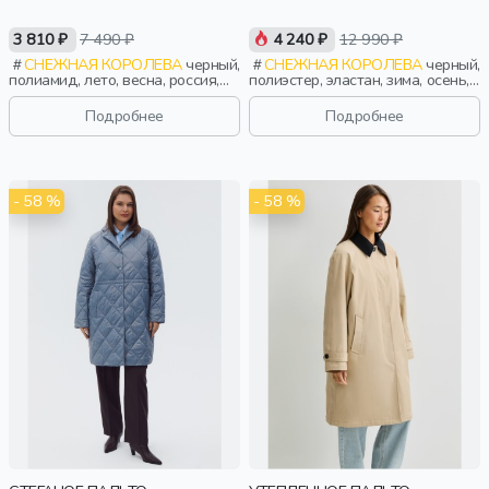
3 810 ₽
7 490 ₽
4 240 ₽
12 990 ₽
СНЕЖНАЯ КОРОЛЕВА
черный,
СНЕЖНАЯ КОРОЛЕВА
черный,
полиамид, лето, весна, россия,
полиэстер, эластан, зима, осень,
прямые, застежка, утепленные,
россия, капюшон, молния,
стеганые, ворот, кнопки, прорези,
застежка, утепленные, кнопки,
Подробнее
Подробнее
карман, воротник, воротник-
прорези, карман, пояс, женщины,
стойка, женщины, взрослые
взрослые
- 58 %
- 58 %