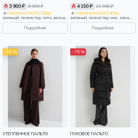
3 900 ₽
8 990 ₽
4 150 ₽
15 990 ₽
СНЕЖНАЯ КОРОЛЕВА
СНЕЖНАЯ КОРОЛЕВА
зеленый, полиэстер, лето, весна,
зеленый, полиэстер, мех, зима,
россия, прямые, застежка,
осень, россия, прямые, капюшон,
утепленные, стеганые, ворот,
застежка, утепленные, стеганые,
Подробнее
Подробнее
кнопки, прорези, карман, кулиска,
кнопки, прорези, карман,
воротник, воротник-стойка,
воротник, женщины, взрослые
женщины, взрослые
- 58 %
- 79 %
УТЕПЛЕННОЕ ПАЛЬТО
ПУХОВОЕ ПАЛЬТО