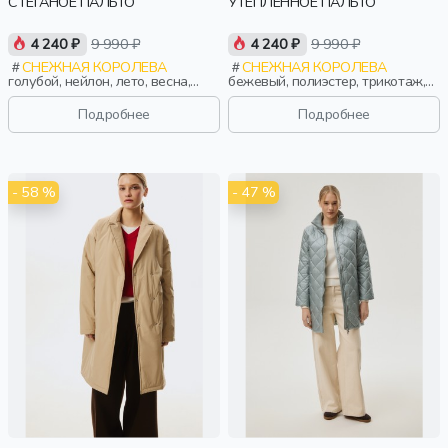
СТЕГАНОЕ ПАЛЬТО
УТЕПЛЕННОЕ ПАЛЬТО
4 240 ₽
9 990 ₽
4 240 ₽
9 990 ₽
СНЕЖНАЯ КОРОЛЕВА
СНЕЖНАЯ КОРОЛЕВА
голубой, нейлон, лето, весна,
бежевый, полиэстер, трикотаж,
россия, прямые, застежка,
лето, весна, россия, пуговицы,
утепленные, стеганые, кнопки,
прямые, застежка, утепленные,
Подробнее
Подробнее
прорези, карман, воротник,
прорези, карман, воротник,
женщины, взрослые
женщины, взрослые
- 58 %
- 47 %