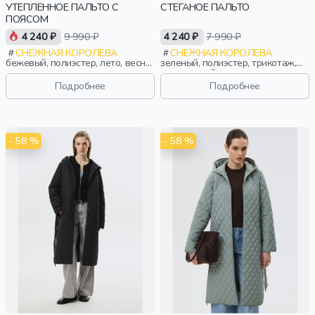
УТЕПЛЕННОЕ ПАЛЬТО С
СТЕГАНОЕ ПАЛЬТО
ПОЯСОМ
4 240 ₽
9 990 ₽
4 240 ₽
7 990 ₽
СНЕЖНАЯ КОРОЛЕВА
СНЕЖНАЯ КОРОЛЕВА
бежевый, полиэстер, лето, весна,
зеленый, полиэстер, трикотаж,
россия, утепленные,
эластан, нейлон, лето, весна,
приталенные, прорези, карман,
россия, прямые, застежка,
Подробнее
Подробнее
воротник, пояс, женщины,
утепленные, стеганые, прорези,
взрослые
карман, воротник, воротник-
стойка, женщины, взрослые
- 58 %
- 58 %