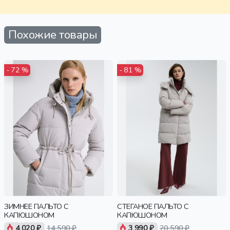
взрослые
вз
Похожие товары
- 72 %
- 81 %
ЗИМНЕЕ ПАЛЬТО С
СТЕГАНОЕ ПАЛЬТО С
КАПЮШОНОМ
КАПЮШОНОМ
4 020 ₽
14 590 ₽
3 990 ₽
20 590 ₽