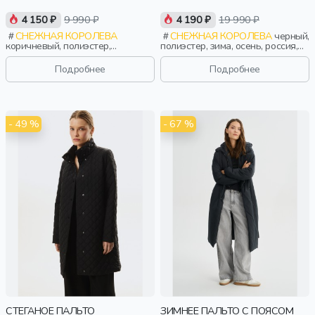
4 150 ₽
9 990 ₽
4 190 ₽
19 990 ₽
СНЕЖНАЯ КОРОЛЕВА
СНЕЖНАЯ КОРОЛЕВА
черный,
коричневый, полиэстер,
полиэстер, зима, осень, россия,
трикотаж, лето, весна, россия,
капюшон, застежка, утепленные,
пуговицы, прямые, застежка,
стеганые, приталенные, кнопки,
Подробнее
Подробнее
утепленные, прорези, карман,
прорези, карман, пояс, женщины,
воротник, женщины, взрослые
взрослые
- 49 %
- 67 %
СТЕГАНОЕ ПАЛЬТО
ЗИМНЕЕ ПАЛЬТО С ПОЯСОМ