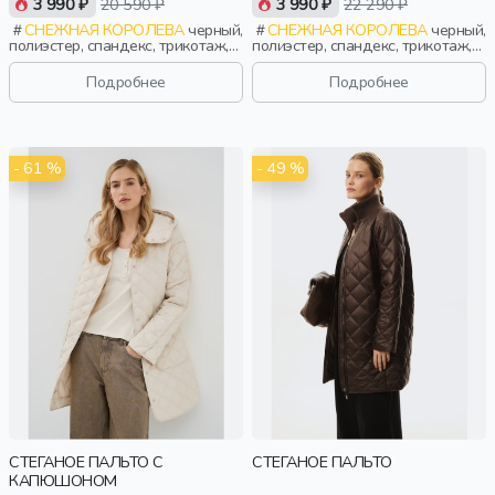
3 990 ₽
20 590 ₽
3 990 ₽
22 290 ₽
СНЕЖНАЯ КОРОЛЕВА
черный,
СНЕЖНАЯ КОРОЛЕВА
черный,
полиэстер, спандекс, трикотаж,
полиэстер, спандекс, трикотаж,
зима, осень, россия, прямые,
зима, осень, россия, прямые,
капюшон, застежка, утепленные,
капюшон, застежка, утепленные,
Подробнее
Подробнее
стеганые, прорези, карман,
стеганые, кнопки, клапан, карман,
воротник, воротник-стойка,
воротник, воротник-стойка,
женщины, взрослые
женщины, взрослые
- 61 %
- 49 %
СТЕГАНОЕ ПАЛЬТО С
СТЕГАНОЕ ПАЛЬТО
КАПЮШОНОМ