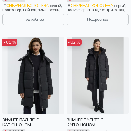
СНЕЖНАЯ КОРОЛЕВА
серый,
СНЕЖНАЯ КОРОЛЕВА
серый,
полиэстер, нейлон, зима, осень,
полиэстер, спандекс, трикотаж,
россия, капюшон, застежка,
зима, осень, россия, прямые,
утепленные, стеганые,
капюшон, застежка, утепленные,
Подробнее
Подробнее
приталенные, кнопки, прорези,
стеганые, прорези, карман,
карман, кулиска, воротник, пояс,
женщины, взрослые
воротник-стойка, женщины,
взрослые
- 81 %
- 82 %
ЗИМНЕЕ ПАЛЬТО С
ЗИМНЕЕ ПАЛЬТО С
КАПЮШОНОМ
КАПЮШОНОМ