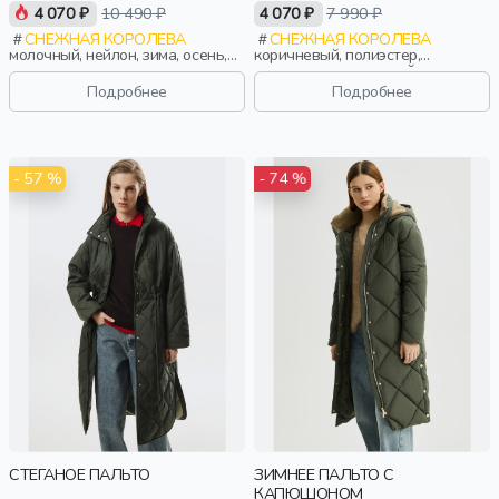
4 070 ₽
10 490 ₽
4 070 ₽
7 990 ₽
СНЕЖНАЯ КОРОЛЕВА
СНЕЖНАЯ КОРОЛЕВА
молочный, нейлон, зима, осень,
коричневый, полиэстер,
россия, прямые, капюшон,
трикотаж, эластан, нейлон, лето,
застежка, утепленные, стеганые,
весна, россия, прямые,
Подробнее
Подробнее
кнопки, карман, женщины,
укороченные, застежка,
взрослые
стеганые, ворот, прорези,
карман, воротник, воротник-
стойка, женщины, взрослые
- 57 %
- 74 %
СТЕГАНОЕ ПАЛЬТО
ЗИМНЕЕ ПАЛЬТО С
КАПЮШОНОМ