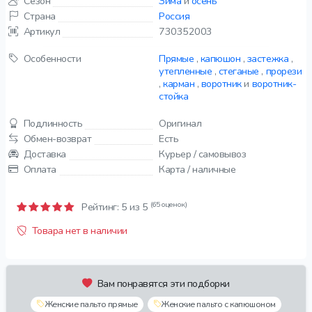
Сезон
Зима
и
осень
Страна
Россия
Артикул
730352003
Особенности
Прямые
,
капюшон
,
застежка
,
утепленные
,
стеганые
,
прорези
,
карман
,
воротник
и
воротник-
стойка
Подлинность
Оригинал
Обмен-возврат
Есть
Доставка
Курьер / самовывоз
Оплата
Карта / наличные
(65 оценок)
Рейтинг:
5
из 5
Товара нет в наличии
Вам понравятся эти подборки
Женские пальто прямые
Женские пальто с капюшоном