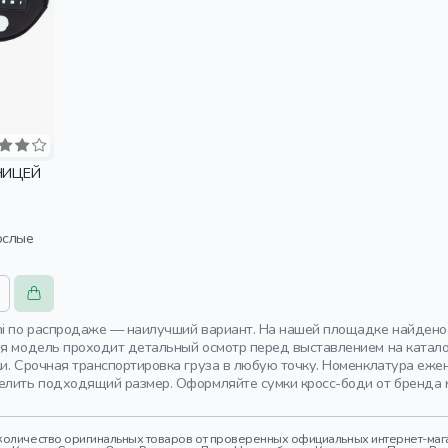
НИЦЕЙ
ослые
ni по распродаже — наилучший вариант. На нашей площадке найдено
ия модель проходит детальный осмотр перед выставлением на каталог
ки. Срочная транспортировка груза в любую точку. Номенклатура еж
елить подходящий размер. Оформляйте сумки кросс-боди от бренда м
оличество оригинальных товаров от проверенных официальных интернет-магаз