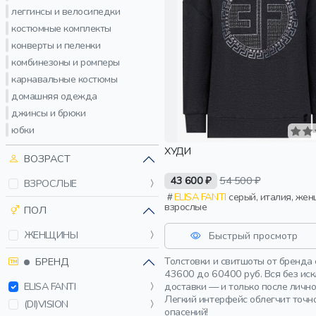
леггинсы и велосипедки
костюмные комплекты
конверты и пеленки
комбинезоны и ромперы
карнавальные костюмы
домашняя одежда
джинсы и брюки
юбки
ХУДИ
ВОЗРАСТ
43 600 ₽
54 500 ₽
ВЗРОСЛЫЕ
ELISA FANTI
серый, италия, женщины,
взрослые
ПОЛ
ЖЕНЩИНЫ
Быстрый просмотр
Толстовки и свитшоты от бренда 
БРЕНД
43600 до 60400 руб. Вся без ис
доставки — и только после личн
ELISA FANTI
Легкий интерфейс облегчит точн
(DI)VISION
опасений!