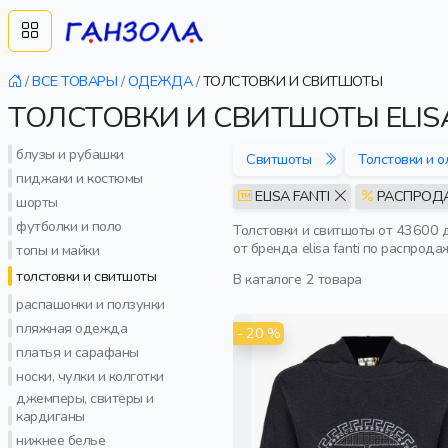
/
ВСЕ ТОВАРЫ
/
ОДЕЖДА
/
ТОЛСТОВКИ И СВИТШОТЫ
ТОЛСТОВКИ И СВИТШОТЫ ELIS
блузы и рубашки
Свитшоты
Толстовки и 
пиджаки и костюмы
ELISA FANTI
РАСПРОД
шорты
футболки и поло
Толстовки и свитшоты от 43600 
от бренда elisa fanti по распро
топы и майки
толстовки и свитшоты
В каталоге
2 товара
распашонки и ползунки
пляжная одежда
- 20 %
платья и сарафаны
носки, чулки и колготки
джемперы, свитеры и
кардиганы
нижнее белье