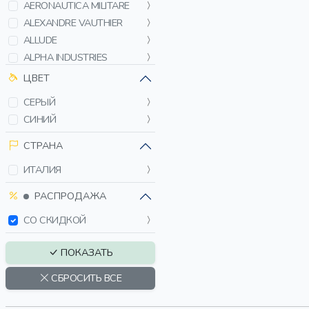
AERONAUTICA MILITARE
ALEXANDRE VAUTHIER
ALLUDE
ALPHA INDUSTRIES
AMIRI
ЦВЕТ
BALENCIAGA
СЕРЫЙ
BERTOLO
СИНИЙ
BIKKEMBERGS
BILLIONAIRE
СТРАНА
BLEND
ИТАЛИЯ
BLUMARINE
BOGNER FIRE+ICE
РАСПРОДАЖА
BOSS
СО СКИДКОЙ
BRIONI
BRUNELLO CUCINELLI
ПОКАЗАТЬ
BUNGLY
СБРОСИТЬ ВСЕ
C.P. COMPANY
CAPPELLINI BY PESERICO