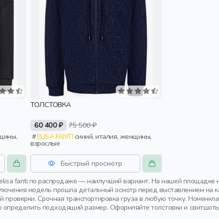
ТОЛСТОВКА
60 400 ₽
75 500 ₽
ELISA FANTI
синий, италия, женщины,
взрослые
Быстрый просмотр
elisa fanti по распродаже — наилучший вариант. На нашей площадке
ключения модель прошла детальный осмотр перед выставлением на ка
ой проверки. Срочная транспортировка груза в любую точку. Номенк
о определить подходящий размер. Оформляйте толстовки и свитшоты 