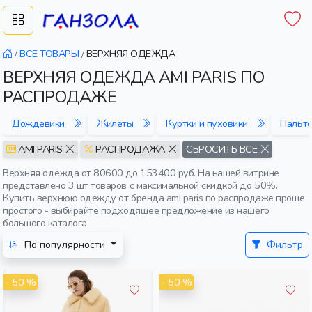
/
ВСЕ ТОВАРЫ
/
ВЕРХНЯЯ ОДЕЖДА
ВЕРХНЯЯ ОДЕЖДА AMI PARIS ПО
РАСПРОДАЖЕ
Дождевики
Жилеты
Куртки и пуховики
Пальто
AMI PARIS
РАСПРОДАЖА
СБРОСИТЬ ВСЕ
Верхняя одежда от 80600 до 153400 руб. На нашей витрине
представлено 3 шт товаров с максимальной скидкой до 50%.
Купить верхнюю одежду от бренда ami paris по распродаже проще
простого - выбирайте подходящее предложение из нашего
большого каталога.
По популярности
Фильтр
- 50 %
- 50 %