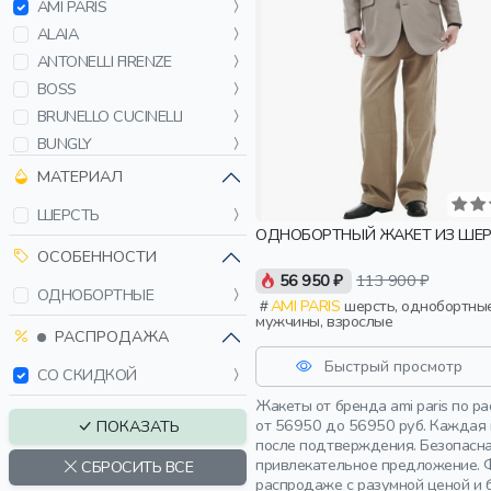
AMI PARIS
ALAIA
ANTONELLI FIRENZE
BOSS
BRUNELLO CUCINELLI
BUNGLY
CELINE
МАТЕРИАЛ
CHIARA FERRAGNI
ШЕРСТЬ
COLOMBO
ОДНОБОРТНЫЙ ЖАКЕТ ИЗ ШЕ
DEHA
ОСОБЕННОСТИ
56 950 ₽
113 900 ₽
DOLCE & GABBANA
ОДНОБОРТНЫЕ
AMI PARIS
шерсть, однобортные,
ELEVENTY
мужчины, взрослые
ELYTS
РАСПРОДАЖА
ENFANTS RICHES
Быстрый просмотр
СО СКИДКОЙ
DÉPRIMÉS
Жакеты от бренда ami paris по 
ERIKA CAVALLINI
от 56950 до 56950 руб. Каждая 
ПОКАЗАТЬ
ERMANNO FIRENZE
после подтверждения. Безопасна
ERMANNO SCERVINO
привлекательное предложение. 
СБРОСИТЬ ВСЕ
распродаже с разумной ценой и 
ESSENTIEL