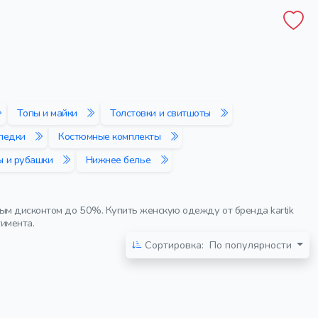
Топы и майки
Толстовки и свитшоты
педки
Костюмные комплекты
ы и рубашки
Нижнее белье
ым дисконтом до 50%. Купить женскую одежду от бренда kartik
тимента.
Сортировка:
По популярности