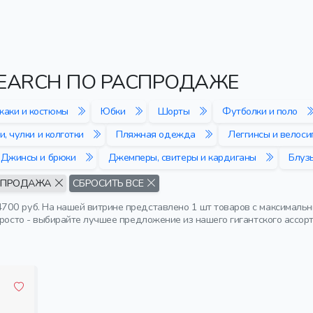
SEARCH ПО РАСПРОДАЖЕ
аки и костюмы
Юбки
Шорты
Футболки и поло
и, чулки и колготки
Пляжная одежда
Леггинсы и велоси
Джинсы и брюки
Джемперы, свитеры и кардиганы
Блуз
СПРОДАЖА
СБРОСИТЬ ВСЕ
00 руб. На нашей витрине представлено 1 шт товаров с максимальн
просто - выбирайте лучшее предложение из нашего гигантского ассор