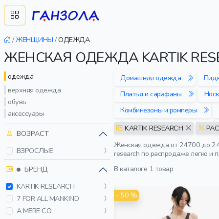
/
ЖЕНЩИНЫ
/
ОДЕЖДА
ЖЕНСКАЯ ОДЕЖДА KARTIK RE
одежда
Домашняя одежда
Пидж
верхняя одежда
Платья и сарафаны
Носк
обувь
Комбинезоны и ромперы
аксессуары
KARTIK RESEARCH
РА
ВОЗРАСТ
Женская одежда от 24700 до 247
ВЗРОСЛЫЕ
research по распродаже легко и 
В каталоге
1 товар
БРЕНД
KARTIK RESEARCH
- 50 %
7 FOR ALL MANKIND
A MERE CO