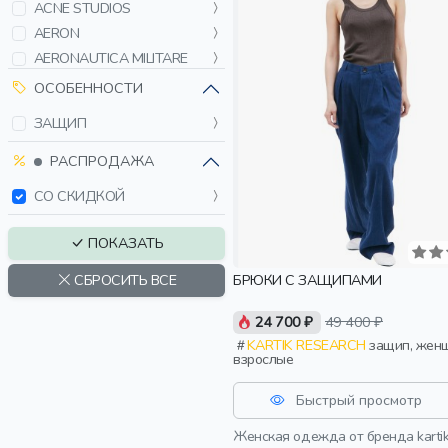
ACNE STUDIOS
AERON
AERONAUTICA MILITARE
AGNONA
ОСОБЕННОСТИ
AGOLDE
ЗАЩИП
ALAIA
ALBERTA FERRETTI
РАСПРОДАЖА
ALESSA
СО СКИДКОЙ
ALESSANDRA RICH
ALEXANDRE VAUTHIER
ПОКАЗАТЬ
ALLUDE
БРЮКИ С ЗАЩИПАМИ
СБРОСИТЬ ВСЕ
AMI PARIS
ANDREADAMO
24 700 ₽
49 400 ₽
ANN DEMEULEMEESTER
KARTIK RESEARCH
защип, женщины,
ANTONELLI FIRENZE
взрослые
ASHISH
Быстрый просмотр
BALENCIAGA
BALENCIAGA KIDS
Женская одежда от бренда karti