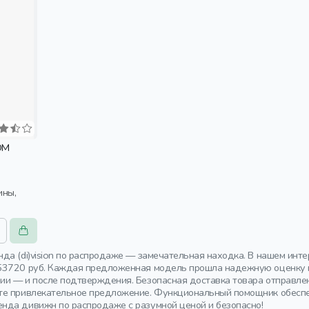
ОМ
да (di)vision по распродаже — замечательная находка. В нашем инте
53720 руб. Каждая предложенная модель прошла надежную оценку п
и — и после подтверждения. Безопасная доставка товара отправлен
те привлекательное предложение. Функциональный помощник обеспе
нда дивижн по распродаже с разумной ценой и безопасно!