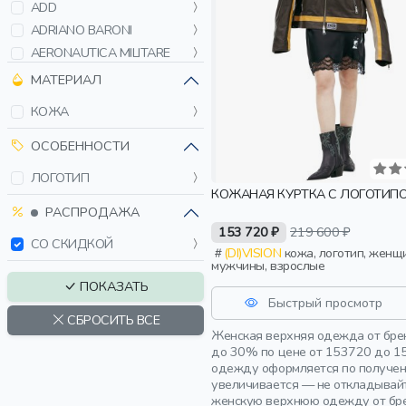
ADD
ADRIANO BARONI
AERONAUTICA MILITARE
ALAIA
МАТЕРИАЛ
ALBERTO BINI
КОЖА
ALEXANDRE VAUTHIER
AMI PARIS
ОСОБЕННОСТИ
ANNE VEST
ЛОГОТИП
ANTONELLI FIRENZE
КОЖАНАЯ КУРТКА С ЛОГОТИП
BACON
РАСПРОДАЖА
153 720 ₽
219 600 ₽
BALENCIAGA
СО СКИДКОЙ
(DI)VISION
кожа, логотип, женщины,
BARDINI
мужчины, взрослые
BLUMARINE
ПОКАЗАТЬ
BOGNER
Быстрый просмотр
СБРОСИТЬ ВСЕ
BOGNER FIRE+ICE
Женская верхняя одежда от брен
BOSS
до 30% по цене от 153720 до 1
одежду оформляется по получени
BOTTEGA VENETA
увеличивается — не откладывай
BRUNELLO CUCINELLI
женскую верхнюю одежду от бре