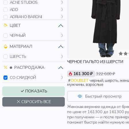
ACNE STUDIOS
ADD
ADRIANO BARONI
AERONAUTICA MILITARE
ЦВЕТ
AFTER LABEL
ЧЕРНЫЙ
ALAIA
ALBERTA FERRETTI
МАТЕРИАЛ
ALBERTO BINI
ШЕРСТЬ
ALEXANDRE VAUTHIER
ЧЕРНОЕ ПАЛЬТО ИЗ ШЕРСТИ
AMI PARIS
РАСПРОДАЖА
161 300 ₽
322 600 ₽
ANNE VEST
СО СКИДКОЙ
DOUBLET
черный, шерсть, женщины,
ANTONELLI FIRENZE
мужчины, взрослые
BACON
ПОКАЗАТЬ
BALENCIAGA
Быстрый просмотр
СБРОСИТЬ ВСЕ
BARDINI
Женская верхняя одежда от брен
BLUMARINE
по цене от 161300 до 161300 р
при получении — и после пример
BOGNER
поможет быстро найти нужную м
BOGNER FIRE+ICE