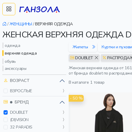
/
ЖЕНЩИНЫ
/
ВЕРХНЯЯ ОДЕЖДА
ЖЕНСКАЯ ВЕРХНЯЯ ОДЕЖДА D
одежда
Жилеты
Куртки и пухов
верхняя одежда
DOUBLET
РАСПРОДА
обувь
Женская верхняя одежда от 161
аксессуары
от бренда doublet по распродаж
ВОЗРАСТ
В каталоге
1 товар
ВЗРОСЛЫЕ
- 50 %
БРЕНД
DOUBLET
(DI)VISION
32 PARADIS