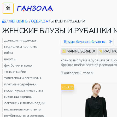
/
ЖЕНЩИНЫ
/
ОДЕЖДА
/
БЛУЗЫ И РУБАШКИ
ЖЕНСКИЕ БЛУЗЫ И РУБАШКИ M
домашняя одежда
Блузы, блузки и блузоны
пиджаки и костюмы
MARINE SERRE
РАСПР
юбки
шорты
Женские блузы и рубашки от 355
бренда marine serre по распрода
футболки и поло
топы и майки
В каталоге
1 товар
толстовки и свитшоты
платья и сарафаны
- 50 %
носки, чулки и колготки
пляжная одежда
леггинсы и велосипедки
костюмные комплекты
комбинезоны и ромперы