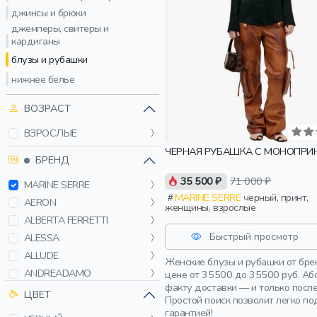
джинсы и брюки
джемперы, свитеры и
кардиганы
блузы и рубашки
нижнее белье
ВОЗРАСТ
ВЗРОСЛЫЕ
ЧЕРНАЯ РУБАШКА С МОНОПРИ
БРЕНД
35 500 ₽
71 000 ₽
MARINE SERRE
MARINE SERRE
черный, принт,
AERON
женщины, взрослые
ALBERTA FERRETTI
Быстрый просмотр
ALESSA
ALLUDE
Женские блузы и рубашки от бре
ANDREADAMO
цене от 35500 до 35500 руб. Аб
факту доставки — и только посл
ANTONELLI FIRENZE
ЦВЕТ
Простой поиск позволит легко п
BALENCIAGA
гарантией!