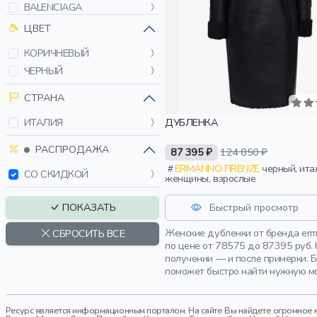
BALENCIAGA
BRUNELLO CUCINELLI
ЦВЕТ
CARNELLI
КОРИЧНЕВЫЙ
DIEGO M
ЧЕРНЫЙ
ELEVENTY
ERMANNO SCERVINO
СТРАНА
FLORENCE MODE
ДУБЛЕНКА
ИТАЛИЯ
GIORGIO BRATO
HENRY BEGUELIN
РАСПРОДАЖА
87 395 ₽
124 850 ₽
ISABEL MARANT
ERMANNO FIRENZE
черный, италия,
СО СКИДКОЙ
женщины, взрослые
LIU JO
LUISA SPAGNOLI
Быстрый просмотр
ПОКАЗАТЬ
MANDELLI
Женские дубленки от бренда erm
СБРОСИТЬ ВСЕ
MAX&MOI
по цене от 78575 до 87395 руб.
MM6 MAISON MARGIELA
получении — и после примерки. 
поможет быстро найти нужную мо
PINKO
TWINSET MILANO
VTMNTS
Ресурс является информационным порталом. На сайте Вы найдете огромное к