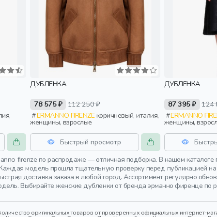
ДУБЛЕНКА
ДУБЛЕНКА
78 575 ₽
112 250 ₽
87 395 ₽
124 
ERMANNO FIRENZE
коричневый, италия,
ERMANNO FIR
женщины, взрослые
женщины, взрос
Быстрый просмотр
Быстр
anno firenze по распродаже — отличная подборка. В нашем каталоге
 Каждая модель прошла тщательную проверку перед публикацией на 
Быстрая доставка заказа в любой город. Ассортимент регулярно обн
дель. Выбирайте женские дубленки от бренда эрманно фиренце по р
оличество оригинальных товаров от проверенных официальных интернет-магаз