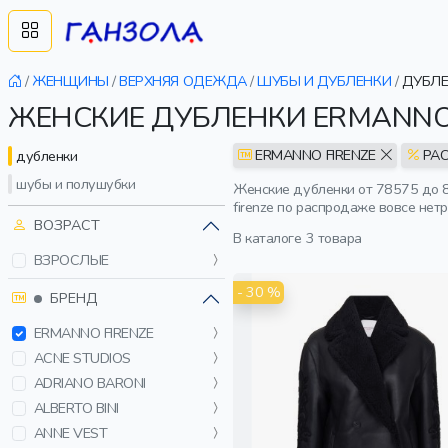
/
ЖЕНЩИНЫ
/
ВЕРХНЯЯ ОДЕЖДА
/
ШУБЫ И ДУБЛЕНКИ
/
ДУБЛЕ
ЖЕНСКИЕ ДУБЛЕНКИ ERMANNO
ERMANNO FIRENZE
РА
дубленки
шубы и полушубки
Женские дубленки от 78575 до 8
firenze по распродаже вовсе нет
ВОЗРАСТ
В каталоге
3 товара
ВЗРОСЛЫЕ
- 30 %
БРЕНД
ERMANNO FIRENZE
ACNE STUDIOS
ADRIANO BARONI
ALBERTO BINI
ANNE VEST