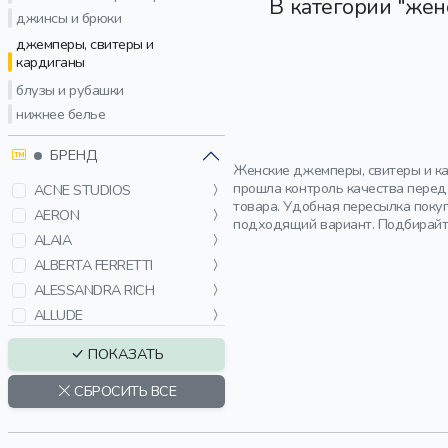
В категории "жен
джинсы и брюки
джемперы, свитеры и
кардиганы
блузы и рубашки
нижнее белье
БРЕНД
Женские джемперы, свитеры и ка
прошла контроль качества перед
ACNE STUDIOS
товара. Удобная пересылка поку
AERON
подходящий вариант. Подбирайте
ALAIA
ALBERTA FERRETTI
ALESSANDRA RICH
ALLUDE
ANDREADAMO
ПОКАЗАТЬ
ANTONELLI FIRENZE
BALENCIAGA
СБРОСИТЬ ВСЕ
BLUMARINE
BOGNER