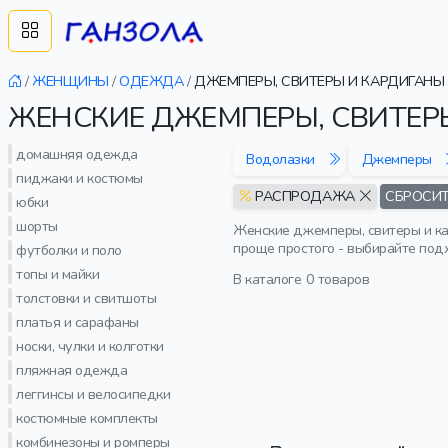
/
ЖЕНЩИНЫ
/
ОДЕЖДА
/
ДЖЕМПЕРЫ, СВИТЕРЫ И КАРДИГАНЫ
ЖЕНСКИЕ ДЖЕМПЕРЫ, СВИТЕР
домашняя одежда
Водолазки
Джемперы
пиджаки и костюмы
РАСПРОДАЖА
СБРОСИТ
юбки
шорты
Женские джемперы, свитеры и ка
проще простого - выбирайте под
футболки и поло
топы и майки
В каталоге
0 товаров
толстовки и свитшоты
платья и сарафаны
носки, чулки и колготки
пляжная одежда
леггинсы и велосипедки
костюмные комплекты
комбинезоны и ромперы