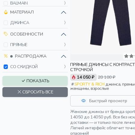
BALMAIN
BLUMARINE
МАТЕРИАЛ
BOSS
ДЖИНСА
BOTTEGA VENETA
BRUNELLO CUCINELLI
ОСОБЕННОСТИ
CELINE
ПРЯМЫЕ
COPERNI
DEHA
РАСПРОДАЖА
DIESEL
ПРЯМЫЕ ДЖИНСЫ С КОНТРАС
СО СКИДКОЙ
СТРОЧКОЙ
DOLCE & GABBANA
14 050 ₽
28 100 ₽
DSQUARED
ПОКАЗАТЬ
SPORTY & RICH
джинса, прямые,
ELEVENTY
женщины, взрослые
СБРОСИТЬ ВСЕ
ELISA FANTI
Быстрый просмотр
EMPORIO ARMANI
ERMANNO FIRENZE
Женские джинсы от бренда sport
ERMANNO SCERVINO
14050 до 14050 руб. Вся без ис
доставки — и только после личн
ESSENTIEL
Легкий интерфейс облегчит точн
FABIANA FILIPPI
опасений!