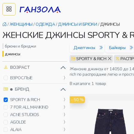
/
ЖЕНЩИНЫ
/
ОДЕЖДА
/
ДЖИНСЫ И БРЮКИ
/
ДЖИНСЫ
ЖЕНСКИЕ ДЖИНСЫ SPORTY & 
брюки и бриджи
Джеггинсы
Байкеры
джинсы
SPORTY & RICH
РАСП
ВОЗРАСТ
Женские джинсы от 14050 до 140
rich по распродаже легко и прос
ВЗРОСЛЫЕ
В каталоге
1 товар
БРЕНД
- 50 %
SPORTY & RICH
7 FOR ALL MANKIND
ACNE STUDIOS
AGOLDE
ALAIA