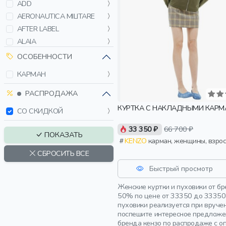
ADD
AERONAUTICA MILITARE
AFTER LABEL
ALAIA
ALBERTO BINI
ОСОБЕННОСТИ
AMI PARIS
КАРМАН
ANTONELLI FIRENZE
BACON
РАСПРОДАЖА
BALENCIAGA
КУРТКА С НАКЛАДНЫМИ КАР
СО СКИДКОЙ
BARDINI
33 350 ₽
66 700 ₽
BLUMARINE
ПОКАЗАТЬ
KENZO
карман, женщины, взро
BOGNER
СБРОСИТЬ ВСЕ
BOGNER FIRE+ICE
BOSS
Быстрый просмотр
BOTTEGA VENETA
Женские куртки и пуховики от б
BRUNELLO CUCINELLI
50% по цене от 33350 до 33350 
пуховики реализуется при вруче
CARNELLI
поспешите интересное предложен
CHIARA FERRAGNI
бренда кензо по распродаже с о