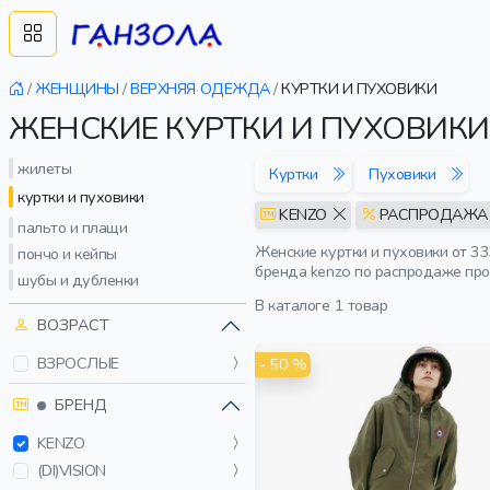
/
ЖЕНЩИНЫ
/
ВЕРХНЯЯ ОДЕЖДА
/
КУРТКИ И ПУХОВИКИ
ЖЕНСКИЕ КУРТКИ И ПУХОВИКИ
жилеты
Куртки
Пуховики
куртки и пуховики
KENZO
РАСПРОДАЖ
пальто и плащи
Женские куртки и пуховики от 33
пончо и кейпы
бренда kenzo по распродаже про
шубы и дубленки
В каталоге
1 товар
ВОЗРАСТ
ВЗРОСЛЫЕ
- 50 %
БРЕНД
KENZO
(DI)VISION