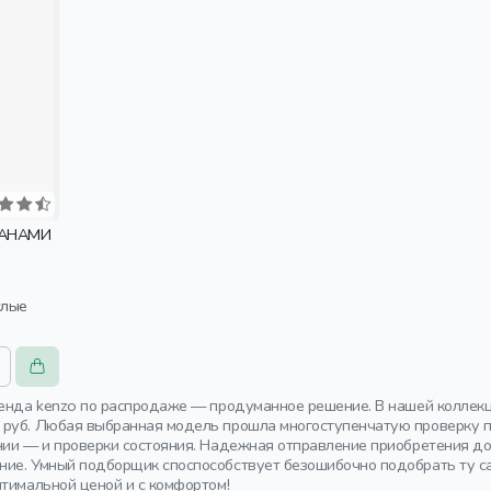
МАНАМИ
слые
ренда kenzo по распродаже — продуманное решение. В нашей коллек
руб. Любая выбранная модель прошла многоступенчатую проверку пе
нии — и проверки состояния. Надежная отправление приобретения до
ие. Умный подборщик споспособствует безошибочно подобрать ту са
птимальной ценой и с комфортом!