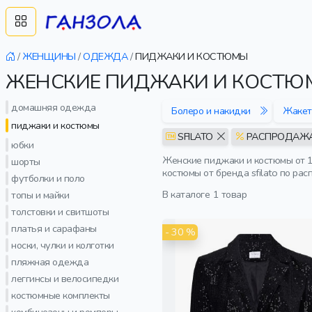
/
ЖЕНЩИНЫ
/
ОДЕЖДА
/
ПИДЖАКИ И КОСТЮМЫ
ЖЕНСКИЕ ПИДЖАКИ И КОСТЮМ
домашняя одежда
Болеро и накидки
Жаке
пиджаки и костюмы
SFILATO
РАСПРОДАЖ
юбки
Женские пиджаки и костюмы от 1
шорты
костюмы от бренда sfilato по ра
футболки и поло
В каталоге
1 товар
топы и майки
толстовки и свитшоты
платья и сарафаны
- 30 %
носки, чулки и колготки
пляжная одежда
леггинсы и велосипедки
костюмные комплекты