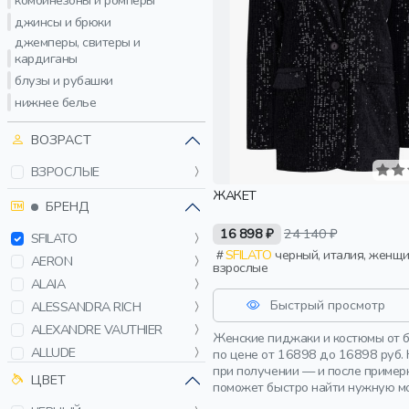
комбинезоны и ромперы
джинсы и брюки
джемперы, свитеры и
кардиганы
блузы и рубашки
нижнее белье
ВОЗРАСТ
ВЗРОСЛЫЕ
ЖАКЕТ
БРЕНД
16 898 ₽
24 140 ₽
SFILATO
SFILATO
черный, италия, женщины,
AERON
взрослые
ALAIA
Быстрый просмотр
ALESSANDRA RICH
ALEXANDRE VAUTHIER
Женские пиджаки и костюмы от б
ALLUDE
по цене от 16898 до 16898 руб.
при получении — и после пример
ANTONELLI FIRENZE
ЦВЕТ
поможет быстро найти нужную мо
BLACKYOTO