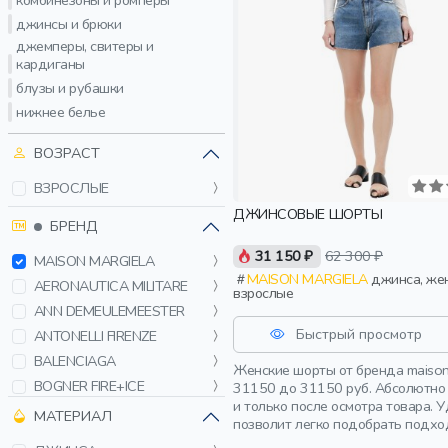
комбинезоны и ромперы
джинсы и брюки
джемперы, свитеры и
кардиганы
блузы и рубашки
нижнее белье
ВОЗРАСТ
ВЗРОСЛЫЕ
ДЖИНСОВЫЕ ШОРТЫ
БРЕНД
31 150 ₽
62 300 ₽
MAISON MARGIELA
MAISON MARGIELA
джинса, женщины,
AERONAUTICA MILITARE
взрослые
ANN DEMEULEMEESTER
Быстрый просмотр
ANTONELLI FIRENZE
BALENCIAGA
Женские шорты от бренда maison
BOGNER FIRE+ICE
31150 до 31150 руб. Абсолютно 
и только после осмотра товара.
BOSS
МАТЕРИАЛ
позволит легко подобрать подхо
BOTTEGA VENETA