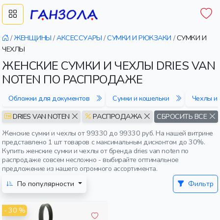
/
ЖЕНЩИНЫ
/
АКСЕССУАРЫ
/
СУМКИ И РЮКЗАКИ
/
СУМКИ И
ЧЕХЛЫ
ЖЕНСКИЕ СУМКИ И ЧЕХЛЫ DRIES VAN
NOTEN ПО РАСПРОДАЖЕ
Обложки для документов
Сумки и кошельки
Чехлы и
DRIES VAN NOTEN
РАСПРОДАЖА
СБРОСИТЬ ВСЕ
Женские сумки и чехлы от 99330 до 99330 руб. На нашей витрине
представлено 1 шт товаров с максимальным дисконтом до 30%.
Купить женские сумки и чехлы от бренда dries van noten по
распродаже совсем несложно - выбирайте оптимальное
предложение из нашего огромного ассортимента.
По популярности
Фильтр
- 30 %