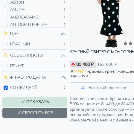
AERON
ALLUDE
ANDREADAMO
ANTONELLI FIRENZE
BALENCIAGA
ЦВЕТ
BOTTEGA VENETA
КРАСНЫЙ
BRUNELLO CUCINELLI
КРАСНЫЙ СВИТЕР С МОНОПРИ
BRUNO MANETTI
ОСОБЕННОСТИ
CELINE
81 400 ₽
162 800 ₽
ПРИНТ
CHARLES JEFFREY
MARNI
красный, принт, женщины,
LOVERBOY
взрослые
РАСПРОДАЖА
CHIARA FERRAGNI
Быстрый просмотр
СО СКИДКОЙ
COLOMBO
D'EXTERIOR
Женские свитеры от бренда marn
ПОКАЗАТЬ
50% по цене от 81400 до 81400 
DEHA
организуется после осмотра — и
DIESEL
СБРОСИТЬ ВСЕ
выгоднейшее предложение. Модер
DOLCE & GABBANA
конкурентной ценой и с душевны
DRIES VAN NOTEN
ENFANTS RICHES