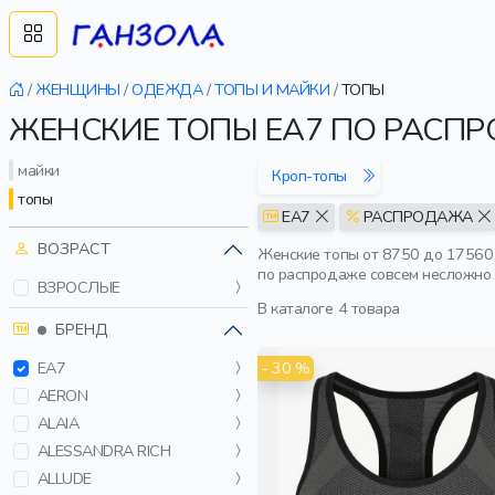
/
ЖЕНЩИНЫ
/
ОДЕЖДА
/
ТОПЫ И МАЙКИ
/
ТОПЫ
ЖЕНСКИЕ ТОПЫ EA7 ПО РАСП
майки
Кроп-топы
топы
EA7
РАСПРОДАЖА
ВОЗРАСТ
Женские топы от 8750 до 17560 
по распродаже совсем несложно 
ВЗРОСЛЫЕ
В каталоге
4 товара
БРЕНД
- 30 %
EA7
AERON
ALAIA
ALESSANDRA RICH
ALLUDE