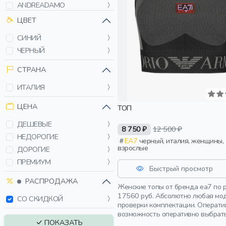
ANDREADAMO
ANTONELLI FIRENZE
ЦВЕТ
ASHISH
СИНИЙ
BALENCIAGA
ЧЕРНЫЙ
BLUMARINE
BOGNER FIRE+ICE
СТРАНА
BOSS
ИТАЛИЯ
BRUNELLO CUCINELLI
BURBERRY
ЦЕНА
ТОП
CASALL
ДЕШЕВЫЕ
8 750 ₽
12 500 ₽
CHIARA FERRAGNI
НЕДОРОГИЕ
EA7
черный, италия, женщины,
CMP (CAMPAGNOLO)
взрослые
ДОРОГИЕ
COPERNI
ПРЕМИУМ
Быстрый просмотр
DAMIR DOMA
РАСПРОДАЖА
DAVID KOMA
Женские топы от бренда ea7 по 
DEHA
17560 руб. Абсолютно любая мод
СО СКИДКОЙ
проверки комплектации. Операти
DIESEL
возможность оперативно выбрать
DION LEE
ПОКАЗАТЬ