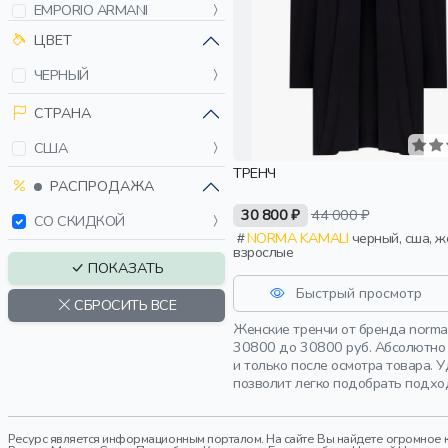
EMPORIO ARMANI
ENFANTS RICHES
ЦВЕТ
DÉPRIMÉS
ЧЕРНЫЙ
ERMANNO FIRENZE
FABIANA FILIPPI
СТРАНА
HERNO
США
KANZLER
ТРЕНЧ
LIU JO
РАСПРОДАЖА
PATRIZIA PEPE
30 800 ₽
44 000 ₽
СО СКИДКОЙ
PESERICO
NORMA KAMALI
черный, сша, женщины,
PINKO
взрослые
ПОКАЗАТЬ
PODIUM
Быстрый просмотр
SELA
СБРОСИТЬ ВСЕ
SFILATO
Женские тренчи от бренда norma
30800 до 30800 руб. Абсолютно 
TWINSET MILANO
и только после осмотра товара.
VETEMENTS
позволит легко подобрать подхо
СНЕЖНАЯ КОРОЛЕВА
Ресурс является информационным порталом. На сайте Вы найдете огромное к