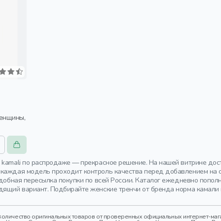
 kamali по распродаже — прекрасное решение. На нашей витрине дос
каждая модель проходит контроль качества перед добавлением на са
 Удобная пересылка покупки по всей России. Каталог ежедневно попо
дящий вариант. Подбирайте женские тренчи от бренда норма камали 
оличество оригинальных товаров от проверенных официальных интернет-магаз