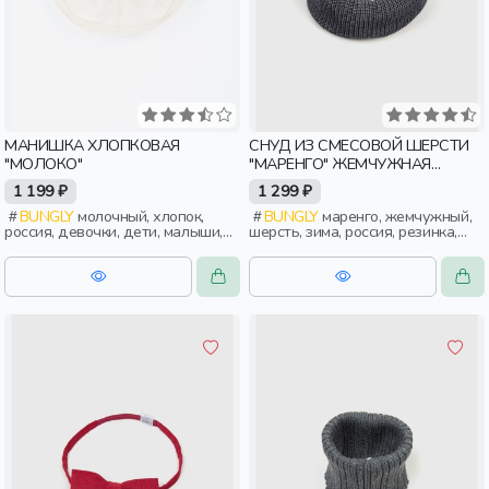
МАНИШКА ХЛОПКОВАЯ
СНУД ИЗ СМЕСОВОЙ ШЕРСТИ
"МОЛОКО"
"МАРЕНГО" ЖЕМЧУЖНАЯ
РЕЗИНКА
1 199 ₽
1 299 ₽
BUNGLY
молочный, хлопок,
BUNGLY
маренго, жемчужный,
россия, девочки, дети, малыши,
шерсть, зима, россия, резинка,
дошкольники
девочки, дети, малыши,
дошкольники