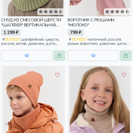
СНУД ИЗ СМЕСОВОЙ ШЕРСТИ
ВОРОТНИК С РЮШАМИ
"ШАЛФЕЙ" ВЕРТИКАЛЬНАЯ
"МОЛОКО"
ВЯЗКА
1 299 ₽
799 ₽
BUNGLY
шалфейный, шерсть,
BUNGLY
молочный, россия,
россия, актив, девочки, дети,
рюши, воротник, девочки, дети,
малыши, дошкольники
малыши, дошкольники