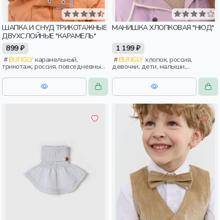
ШАПКА И СНУД ТРИКОТАЖНЫЕ
МАНИШКА ХЛОПКОВАЯ "НЮД"
ДВУХСЛОЙНЫЕ "КАРАМЕЛЬ"
899 ₽
1 199 ₽
BUNGLY
карамельный,
BUNGLY
хлопок, россия,
трикотаж, россия, повседневный,
девочки, дети, малыши,
актив, мальчики, дети, малыши,
дошкольники
дошкольники