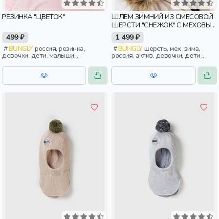
РЕЗИНКА "ЦВЕТОК"
ШЛЕМ ЗИМНИЙ ИЗ СМЕСОВОЙ
ШЕРСТИ "СНЕЖОК" С МЕХОВЫМ
ПОМПОНОМ
499 ₽
1 499 ₽
BUNGLY
россия, резинка,
BUNGLY
шерсть, мех, зима,
девочки, дети, малыши,
россия, актив, девочки, дети,
дошкольники
малыши, дошкольники