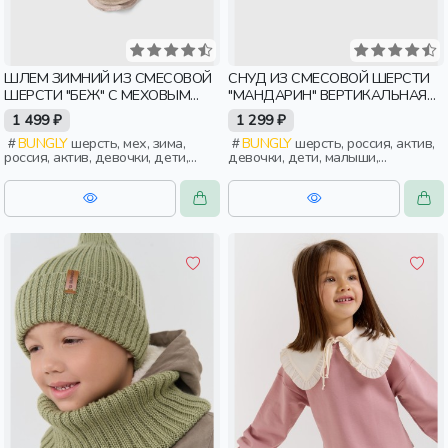
ШЛЕМ ЗИМНИЙ ИЗ СМЕСОВОЙ
СНУД ИЗ СМЕСОВОЙ ШЕРСТИ
ШЕРСТИ "БЕЖ" С МЕХОВЫМ
"МАНДАРИН" ВЕРТИКАЛЬНАЯ
ПОМПОНОМ
ВЯЗКА
1 499 ₽
1 299 ₽
BUNGLY
шерсть, мех, зима,
BUNGLY
шерсть, россия, актив,
россия, актив, девочки, дети,
девочки, дети, малыши,
малыши, дошкольники
дошкольники