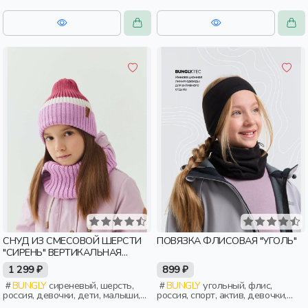
малыши, дошкольники
малыши, дошкольники
СНУД ИЗ СМЕСОВОЙ ШЕРСТИ
ПОВЯЗКА ФЛИСОВАЯ "УГОЛЬ"
"СИРЕНЬ" ВЕРТИКАЛЬНАЯ
ВЯЗКА
1 299 ₽
899 ₽
BUNGLY
сиреневый, шерсть,
BUNGLY
угольный, флис,
россия, девочки, дети, малыши,
россия, спорт, актив, девочки,
дошкольники
дети, малыши, дошкольники