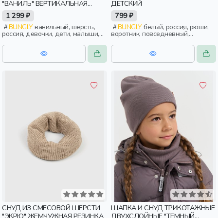
"ВАНИЛЬ" ВЕРТИКАЛЬНАЯ
ДЕТСКИЙ
ВЯЗКА
1 299 ₽
799 ₽
BUNGLY
ванильный, шерсть,
BUNGLY
белый, россия, рюши,
россия, девочки, дети, малыши,
воротник, повседневный,
дошкольники
девочки, дети, малыши,
дошкольники
СНУД ИЗ СМЕСОВОЙ ШЕРСТИ
ШАПКА И СНУД ТРИКОТАЖНЫЕ
"ЭКРЮ" ЖЕМЧУЖНАЯ РЕЗИНКА
ДВУХСЛОЙНЫЕ "ТЕМНЫЙ