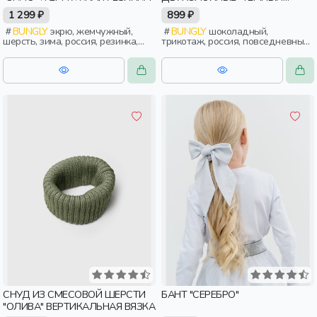
ШОКОЛАД"
1 299 ₽
899 ₽
BUNGLY
экрю, жемчужный,
BUNGLY
шоколадный,
шерсть, зима, россия, резинка,
трикотаж, россия, повседневный,
девочки, дети, малыши,
актив, мальчики, дети, малыши,
дошкольники
дошкольники
СНУД ИЗ СМЕСОВОЙ ШЕРСТИ
БАНТ "СЕРЕБРО"
"ОЛИВА" ВЕРТИКАЛЬНАЯ ВЯЗКА