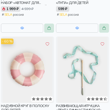
НАБОР «АВТОМАТ ДЛЯ
«ЛУПА» ДЛЯ ДЕТЕЙ
МОРОЖЕНОГО» ДЛЯ ДЕТЕЙ
1 999 ₽
4 599 ₽
599 ₽
SELA
россия
SELA
россия
- 60 %
НАДУВНОЙ КРУГ В ПОЛОСКУ
РАЗВИВАЮЩАЯ ИГРУШКА