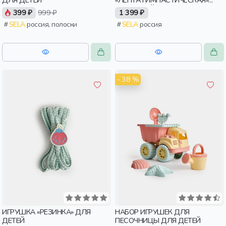
ДЛЯ ДЕТЕЙ
«ЛЕНТА ГИМНАСТИЧЕСКАЯ»
ДЛЯ ДЕТЕЙ
399 ₽
999 ₽
1 399 ₽
SELA
россия, полоски
SELA
россия
- 38 %
ИГРУШКА «РЕЗИНКА» ДЛЯ
НАБОР ИГРУШЕК ДЛЯ
ДЕТЕЙ
ПЕСОЧНИЦЫ ДЛЯ ДЕТЕЙ