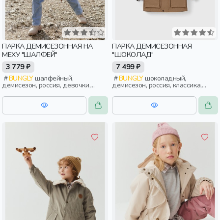
ПАРКА ДЕМИСЕЗОННАЯ НА
ПАРКА ДЕМИСЕЗОННАЯ
МЕХУ "ШАЛФЕЙ"
"ШОКОЛАД"
3 779 ₽
7 499 ₽
BUNGLY
шалфейный,
BUNGLY
шоколадный,
демисезон, россия, девочки,
демисезон, россия, классика,
дети, малыши, дошкольники
мальчики, дети, малыши,
дошкольники