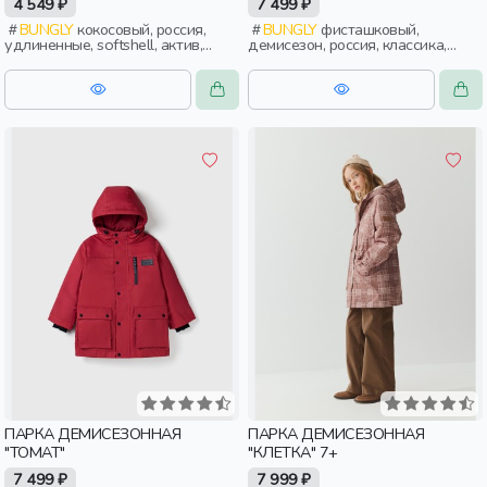
4 549 ₽
7 499 ₽
BUNGLY
кокосовый, россия,
BUNGLY
фисташковый,
удлиненные, softshell, актив,
демисезон, россия, классика,
девочки, дети, школьники,
мальчики, дети, малыши,
подростки
дошкольники
ПАРКА ДЕМИСЕЗОННАЯ
ПАРКА ДЕМИСЕЗОННАЯ
"ТОМАТ"
"КЛЕТКА" 7+
7 499 ₽
7 999 ₽