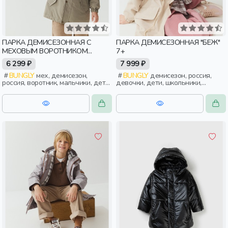
ПАРКА ДЕМИСЕЗОННАЯ С
ПАРКА ДЕМИСЕЗОННАЯ "БЕЖ"
МЕХОВЫМ ВОРОТНИКОМ
7+
"ЕЛЬНИК"
6 299 ₽
7 999 ₽
BUNGLY
мех, демисезон,
BUNGLY
демисезон, россия,
россия, воротник, мальчики, дети,
девочки, дети, школьники,
малыши, дошкольники
подростки