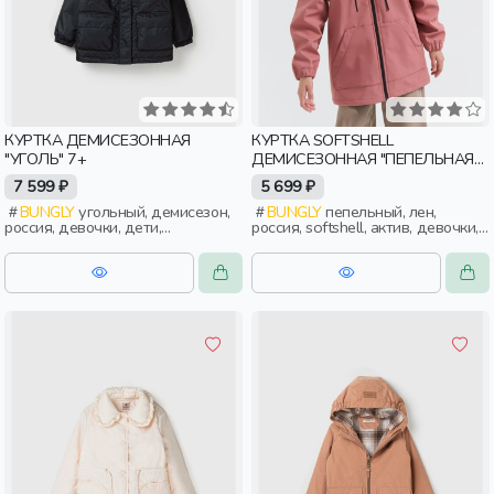
КУРТКА ДЕМИСЕЗОННАЯ
КУРТКА SOFTSHELL
"УГОЛЬ" 7+
ДЕМИСЕЗОННАЯ "ПЕПЕЛЬНАЯ
РОЗА" 7+
7 599 ₽
5 699 ₽
BUNGLY
угольный, демисезон,
BUNGLY
пепельный, лен,
россия, девочки, дети,
россия, softshell, актив, девочки,
школьники, подростки
дети, школьники, подростки