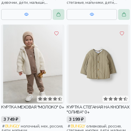
девочки, дети, малыши,
стеганые, мальчики, дети,
дошкольники
малыши, дошкольники
КУРТКА МЕХОВАЯ "МОЛОКО" 0+
КУРТКА СТЕГАНАЯ НА КНОПКАХ
"ОЛИВА" 0+
3 749 ₽
3 199 ₽
BUNGLY
молочный, мех, россия,
BUNGLY
оливковый, россия,
дети, малыши
стеганые, кнопки, дети, малыши