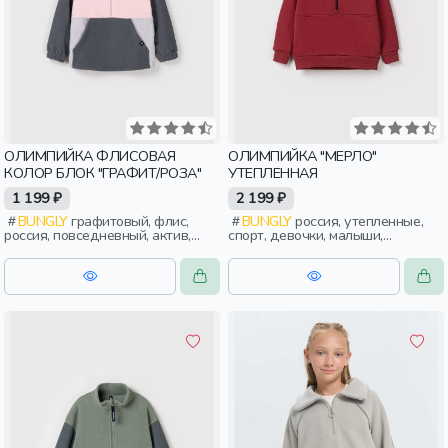
ОЛИМПИЙКА ФЛИСОВАЯ
ОЛИМПИЙКА "МЕРЛО"
КОЛОР БЛОК "ГРАФИТ/РОЗА"
УТЕПЛЕННАЯ
1 199 ₽
2 199 ₽
BUNGLY
графитовый, флис,
BUNGLY
россия, утепленные,
россия, повседневный, актив,
спорт, девочки, малыши,
девочки, малыши, дошкольники,
дошкольники, дети
дети