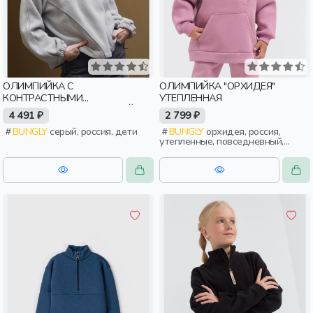
ОЛИМПИЙКА С
ОЛИМПИЙКА "ОРХИДЕЯ"
КОНТРАСТНЫМИ
УТЕПЛЕННАЯ
ОКАНТОВКАМИ И УТЯЖКОЙ
4 491 ₽
2 799 ₽
"СЕРАЯ" ЖЕНСКАЯ
BUNGLY
серый, россия, дети
BUNGLY
орхидея, россия,
утепленные, повседневный,
девочки, малыши, дошкольники,
дети