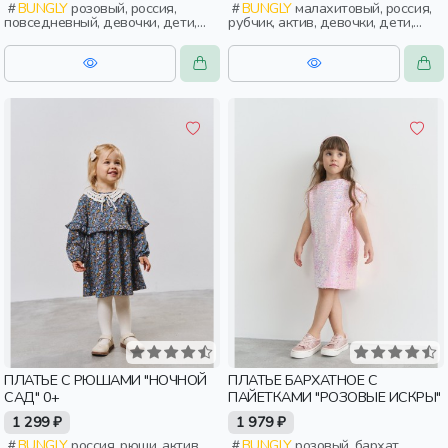
BUNGLY
розовый, россия,
BUNGLY
малахитовый, россия,
повседневный, девочки, дети,
рубчик, актив, девочки, дети,
малыши, дошкольники
малыши, дошкольники
ПЛАТЬЕ С РЮШАМИ "НОЧНОЙ
ПЛАТЬЕ БАРХАТНОЕ С
САД" 0+
ПАЙЕТКАМИ "РОЗОВЫЕ ИСКРЫ"
1 299 ₽
1 979 ₽
BUNGLY
россия, рюши, актив,
BUNGLY
розовый, бархат,