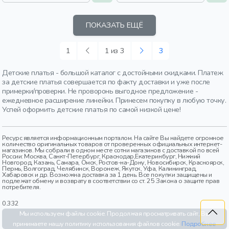
ПОКАЗАТЬ ЕЩЁ
1
1 из 3
3
Детские платья - большой каталог с достойными скидками. Платеж
за детские платья совершается по факту доставки и уже после
примерки/проверки. Не проворонь выгодное предложение -
ежедневное расширение линейки. Принесем покупку в любую точку.
Успей оформить детские платья по самой низкой цене!
Ресурс является информационным порталом. На сайте Вы найдете огромное
количество оригинальных товаров от проверенных официальных интернет-
магазинов. Мы собрали в одном месте сотни магазинов с доставкой по всей
России: Москва, Санкт-Петербург, Краснодар,Екатеринбург, Нижний
Новгород, Казань, Самара, Омск, Ростов-на-Дону, Новосибирск, Красноярск,
Пермь, Волгоград, Челябинск, Воронеж, Якутск, Уфа, Калининград,
Хабаровск и др. Возможна доставка за 1 день. Все покупки защищены и
подлежат обмену и возврату в соответствии со ст. 25 Закона о защите прав
потребителя.
0.332
Мы используем файлы cookie. Продолжая просматривать сайт, Вы
принимаете нашу политику использования файлов cookie.
Подробнее