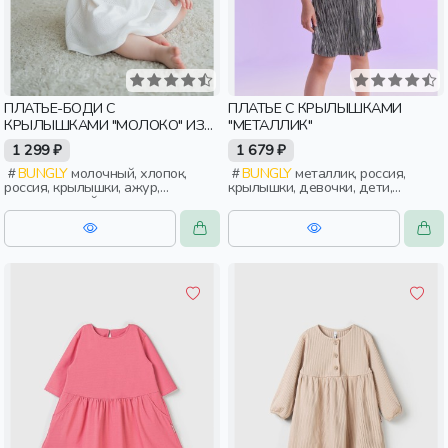
ПЛАТЬЕ-БОДИ С
ПЛАТЬЕ С КРЫЛЫШКАМИ
КРЫЛЫШКАМИ "МОЛОКО" ИЗ
"МЕТАЛЛИК"
АЖУРНОГО ХЛОПКА 0+
1 299 ₽
1 679 ₽
BUNGLY
молочный, хлопок,
BUNGLY
металлик, россия,
россия, крылышки, ажур,
крылышки, девочки, дети,
повседневный, дети, малыши
малыши, дошкольники