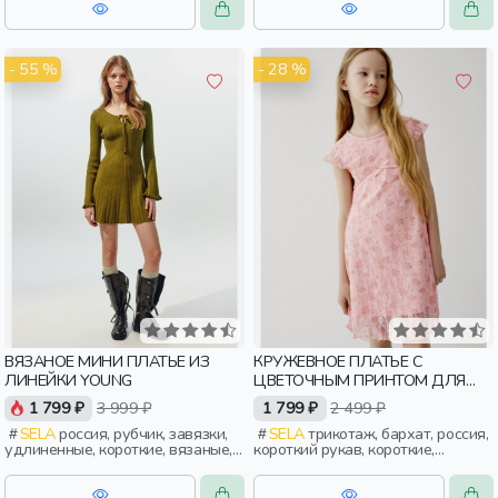
- 55 %
- 28 %
ВЯЗАНОЕ МИНИ ПЛАТЬЕ ИЗ
КРУЖЕВНОЕ ПЛАТЬЕ С
ЛИНЕЙКИ YOUNG
ЦВЕТОЧНЫМ ПРИНТОМ ДЛЯ
ДЕВОЧЕК
1 799 ₽
3 999 ₽
1 799 ₽
2 499 ₽
SELA
россия, рубчик, завязки,
SELA
трикотаж, бархат, россия,
удлиненные, короткие, вязаные,
короткий рукав, короткие,
приталенные, вырез, клеш,
прилегающие, принт, вырез,
девочки, дети, старшеклассники
круглый вырез, кружево, бархат,
девочки, дети