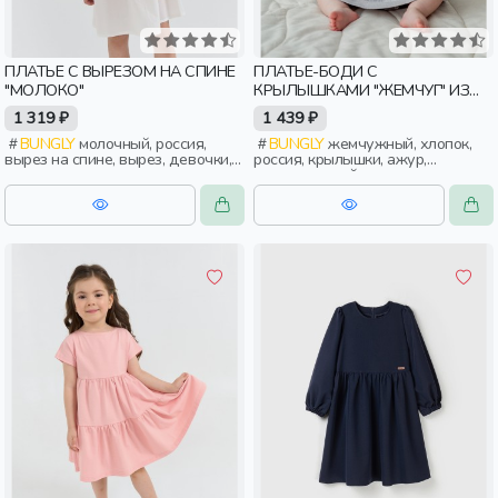
ПЛАТЬЕ С ВЫРЕЗОМ НА СПИНЕ
ПЛАТЬЕ-БОДИ С
"МОЛОКО"
КРЫЛЫШКАМИ "ЖЕМЧУГ" ИЗ
АЖУРНОГО ХЛОПКА 0+
1 319 ₽
1 439 ₽
BUNGLY
молочный, россия,
BUNGLY
жемчужный, хлопок,
вырез на спине, вырез, девочки,
россия, крылышки, ажур,
дети, малыши, дошкольники
повседневный, дети, малыши