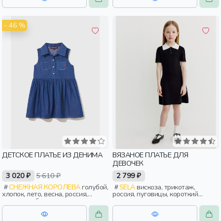
- 46 %
ДЕТСКОЕ ПЛАТЬЕ ИЗ ДЕНИМА
ВЯЗАНОЕ ПЛАТЬЕ ДЛЯ
ДЕВОЧЕК
3 020 ₽
5 610 ₽
2 799 ₽
СНЕЖНАЯ КОРОЛЕВА
голубой,
SELA
вискоза, трикотаж,
хлопок, лето, весна, россия,
россия, пуговицы, короткий
пуговицы, без рукавов, застежка,
рукав, короткие, вязаные,
карман, вышивка, воротник,
застежка, приталенные, школа,
девочки, дети
воротник, клеш, девочки, дети