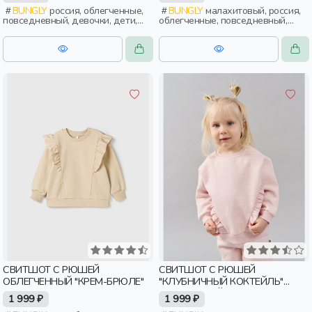
BUNGLY
россия, облегченные,
BUNGLY
малахитовый, россия,
повседневный, девочки, дети,
облегченные, повседневный,
малыши, дошкольники
девочки, дети, малыши,
дошкольники
СВИТШОТ С РЮШЕЙ
СВИТШОТ С РЮШЕЙ
ОБЛЕГЧЕННЫЙ "КРЕМ-БРЮЛЕ"
"КЛУБНИЧНЫЙ КОКТЕЙЛЬ"
УТЕПЛЕННЫЙ 0+
1 999 ₽
1 999 ₽