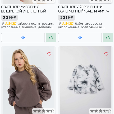
СВИТШОТ "АЙВОРИ" С
СВИТШОТ УКОРОЧЕННЫЙ
ВЫШИВКОЙ УТЕПЛЕННЫЙ
ОБЛЕГЧЕННЫЙ "БАБЛ-ГАМ" 7+
2 399 ₽
1 319 ₽
BUNGLY
айвори, осень, россия,
BUNGLY
бабл гам, россия,
утепленные, вышивка, девочки,
укороченные, облегченные,
дети, малыши, дошкольники
девочки, дети, школьники,
подростки