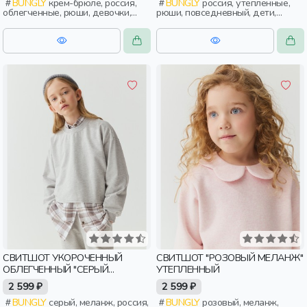
BUNGLY
крем-брюле, россия,
BUNGLY
россия, утепленные,
облегченные, рюши, девочки,
рюши, повседневный, дети,
дети, малыши, дошкольники
малыши
СВИТШОТ УКОРОЧЕННЫЙ
СВИТШОТ "РОЗОВЫЙ МЕЛАНЖ"
ОБЛЕГЧЕННЫЙ "СЕРЫЙ
УТЕПЛЕННЫЙ
МЕЛАНЖ" 7+
2 599 ₽
2 599 ₽
BUNGLY
серый, меланж, россия,
BUNGLY
розовый, меланж,