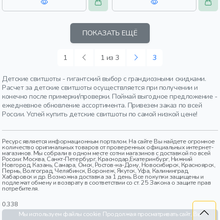
ПОКАЗАТЬ ЕЩЁ
1
1 из 3
3
Детские свитшоты - гигантский выбор с грандиозными скидками.
Расчет за детские свитшоты осуществляется при получении и
конечно после примерки/проверки. Поймай выгодное предложение -
ежедневное обновление ассортимента. Привезем заказ по всей
России. Успей купить детские свитшоты по самой низкой цене!
Ресурс является информационным порталом. На сайте Вы найдете огромное
количество оригинальных товаров от проверенных официальных интернет-
магазинов. Мы собрали в одном месте сотни магазинов с доставкой по всей
России: Москва, Санкт-Петербург, Краснодар,Екатеринбург, Нижний
Новгород, Казань, Самара, Омск, Ростов-на-Дону, Новосибирск, Красноярск,
Пермь, Волгоград, Челябинск, Воронеж, Якутск, Уфа, Калининград,
Хабаровск и др. Возможна доставка за 1 день. Все покупки защищены и
подлежат обмену и возврату в соответствии со ст. 25 Закона о защите прав
потребителя.
0.338
Мы используем файлы cookie. Продолжая просматривать сайт, Вы