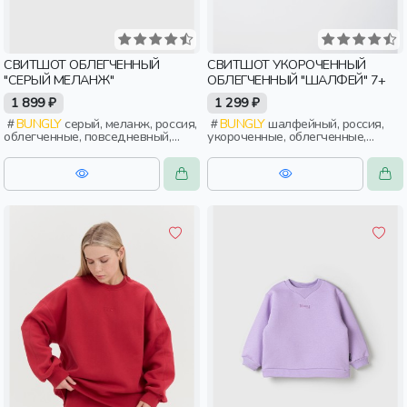
СВИТШОТ ОБЛЕГЧЕННЫЙ
СВИТШОТ УКОРОЧЕННЫЙ
"СЕРЫЙ МЕЛАНЖ"
ОБЛЕГЧЕННЫЙ "ШАЛФЕЙ" 7+
1 899 ₽
1 299 ₽
BUNGLY
серый, меланж, россия,
BUNGLY
шалфейный, россия,
облегченные, повседневный,
укороченные, облегченные,
девочки, дети, малыши,
девочки, дети, школьники,
дошкольники
подростки