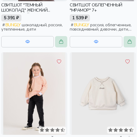
СВИТШОТ "ТЕМНЫЙ
СВИТШОТ ОБЛЕГЧЕННЫЙ
ШОКОЛАД" ЖЕНСКИЙ
"МРАМОР" 7+
УТЕПЛЕННЫЙ
5 391 ₽
1 539 ₽
BUNGLY
шоколадный, россия,
BUNGLY
россия, облегченные,
утепленные, дети
повседневный, девочки, дети,
школьники, подростки