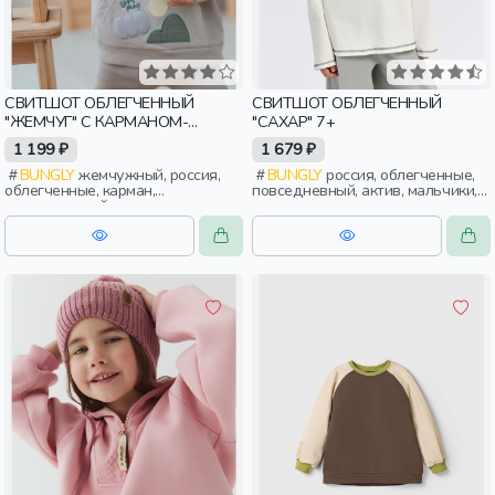
СВИТШОТ ОБЛЕГЧЕННЫЙ
СВИТШОТ ОБЛЕГЧЕННЫЙ
"ЖЕМЧУГ" С КАРМАНОМ-
"САХАР" 7+
КЕНГУРУ 0+
1 199 ₽
1 679 ₽
BUNGLY
жемчужный, россия,
BUNGLY
россия, облегченные,
облегченные, карман,
повседневный, актив, мальчики,
повседневный, дети, малыши
дети, школьники, подростки