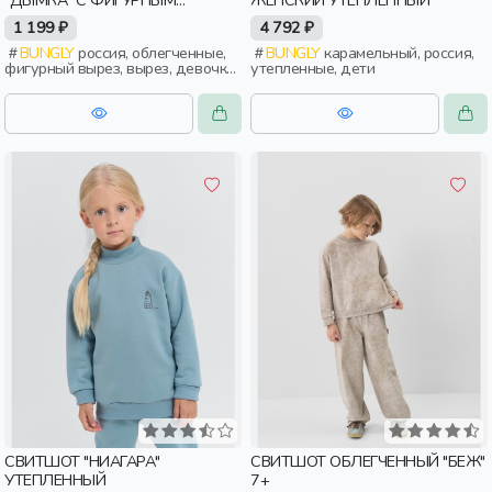
"ДЫМКА" С ФИГУРНЫМ
ЖЕНСКИЙ УТЕПЛЕННЫЙ
ВЫРЕЗОМ 7+
1 199 ₽
4 792 ₽
BUNGLY
россия, облегченные,
BUNGLY
карамельный, россия,
фигурный вырез, вырез, девочки,
утепленные, дети
дети, школьники, подростки
СВИТШОТ "НИАГАРА"
СВИТШОТ ОБЛЕГЧЕННЫЙ "БЕЖ"
УТЕПЛЕННЫЙ
7+