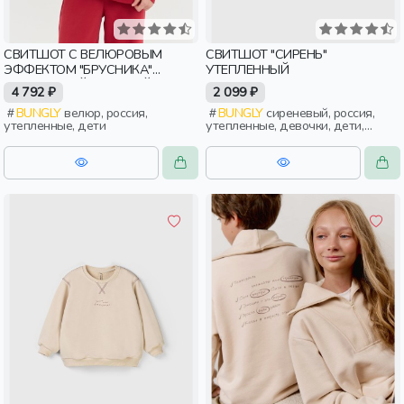
СВИТШОТ С ВЕЛЮРОВЫМ
СВИТШОТ "СИРЕНЬ"
ЭФФЕКТОМ "БРУСНИКА"
УТЕПЛЕННЫЙ
УТЕПЛЕННЫЙ ЖЕНСКИЙ
4 792 ₽
2 099 ₽
BUNGLY
велюр, россия,
BUNGLY
сиреневый, россия,
утепленные, дети
утепленные, девочки, дети,
малыши, дошкольники