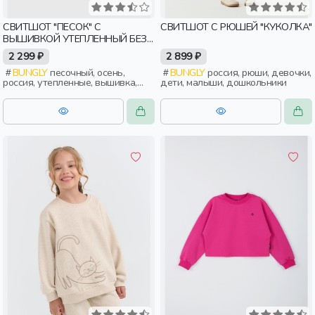
СВИТШОТ "ПЕСОК" С
СВИТШОТ С РЮШЕЙ "КУКОЛКА"
ВЫШИВКОЙ УТЕПЛЕННЫЙ БЕЗ
НАЧЕСА
2 299 ₽
2 899 ₽
BUNGLY
песочный, осень,
BUNGLY
россия, рюши, девочки,
россия, утепленные, вышивка,
дети, малыши, дошкольники
мальчики, дети, малыши,
дошкольники