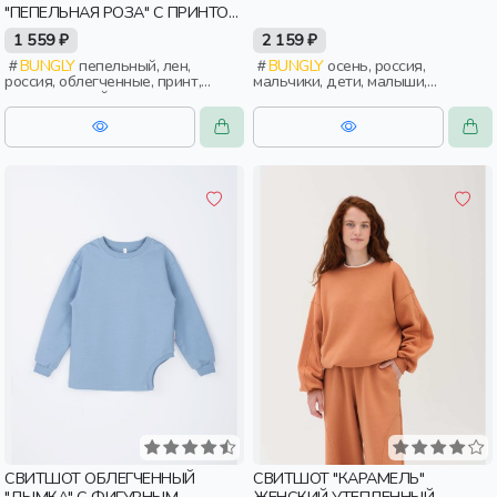
"ПЕПЕЛЬНАЯ РОЗА" С ПРИНТОМ
7+
1 559 ₽
2 159 ₽
BUNGLY
пепельный, лен,
BUNGLY
осень, россия,
россия, облегченные, принт,
мальчики, дети, малыши,
повседневный, девочки, дети,
дошкольники
школьники, подростки
СВИТШОТ ОБЛЕГЧЕННЫЙ
СВИТШОТ "КАРАМЕЛЬ"